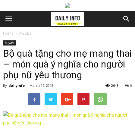
Home
Mẹ&Bé
Mẹ&Bé
Bộ quà tặng cho mẹ mang thai
– món quà ý nghĩa cho người
phụ nữ yêu thương
By
dailyinfo
-
March 17, 2018
2648
0