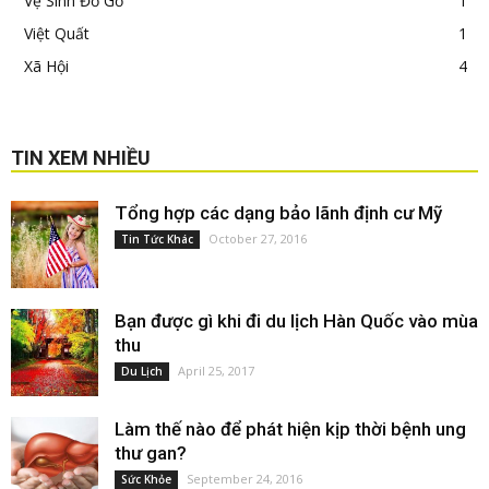
Vệ Sinh Đồ Gỗ
1
Việt Quất
1
Xã Hội
4
TIN XEM NHIỀU
Tổng hợp các dạng bảo lãnh định cư Mỹ
October 27, 2016
Tin Tức Khác
Bạn được gì khi đi du lịch Hàn Quốc vào mùa
thu
April 25, 2017
Du Lịch
Làm thế nào để phát hiện kịp thời bệnh ung
thư gan?
September 24, 2016
Sức Khỏe