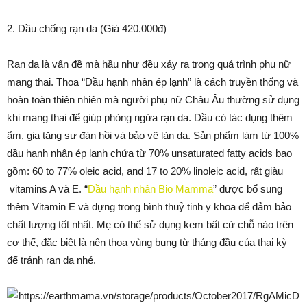
2. Dầu chống rạn da (Giá 420.000đ)
Rạn da là vấn đề mà hầu như đều xảy ra trong quá trình phụ nữ
mang thai. Thoa “Dầu hạnh nhân ép lạnh” là cách truyền thống và
hoàn toàn thiên nhiên mà người phụ nữ Châu Âu thường sử dụng
khi mang thai để giúp phòng ngừa rạn da. Dầu có tác dụng thêm
ẩm, gia tăng sự đàn hồi và bảo vệ làn da. Sản phẩm làm từ 100%
dầu hạnh nhân ép lạnh chứa từ 70% unsaturated fatty acids bao
gồm: 60 to 77% oleic acid, and 17 to 20% linoleic acid, rất giàu
vitamins A và E. “
Dầu hạnh nhân Bio Mamma
” được bổ sung
thêm Vitamin E và đựng trong bình thuỷ tinh y khoa để đảm bảo
chất lượng tốt nhất. Mẹ có thể sử dụng kem bất cứ chỗ nào trên
cơ thể, đặc biệt là nên thoa vùng bụng từ tháng đầu của thai kỳ
để tránh rạn da nhé.