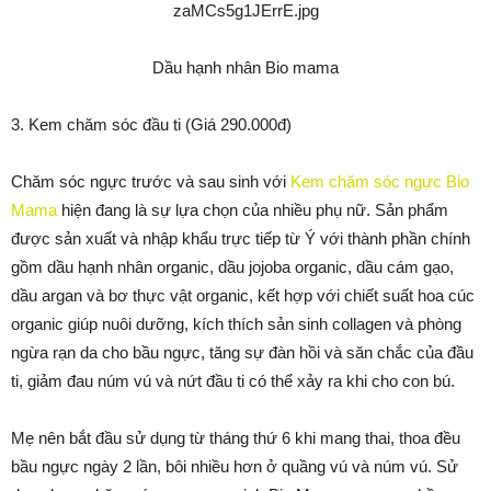
Dầu hạnh nhân Bio mama
3. Kem chăm sóc đầu ti (Giá 290.000đ)
Chăm sóc ngực trước và sau sinh với
Kem chăm sóc ngực Bio
Mama
hiện đang là sự lựa chọn của nhiều phụ nữ. Sản phẩm
được sản xuất và nhập khẩu trực tiếp từ Ý với thành phần chính
gồm dầu hạnh nhân organic, dầu jojoba organic, dầu cám gạo,
dầu argan và bơ thực vật organic, kết hợp với chiết suất hoa cúc
organic giúp nuôi dưỡng, kích thích sản sinh collagen và phòng
ngừa rạn da cho bầu ngực, tăng sự đàn hồi và săn chắc của đầu
ti, giảm đau núm vú và nứt đầu ti có thể xảy ra khi cho con bú.
Mẹ nên bắt đầu sử dụng từ tháng thứ 6 khi mang thai, thoa đều
bầu ngực ngày 2 lần, bôi nhiều hơn ở quầng vú và núm vú. Sử