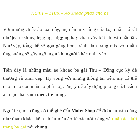
KU4.1 – 310K – Áo khoác phao cho bé
Với những chiếc áo loại này, mẹ nên mix cùng các loại quần bó sát
như jean skinny, legging, trigging hay chân váy bút chì và quần tất.
Như vậy, tổng thể sẽ gọn gàng hơn, tránh tình trạng mix với quần
ống suông sẽ gây ngột ngạt khi người khác nhìn vào.
Trên đây là những mẫu áo khoác bé gái Thu – Đông cực kỳ dễ
thương và xinh đẹp. Hy vọng với những thông tin trên, mẹ có thể
chọn cho con mẫu áo phù hợp, ưng ý để xây dựng phong cách cách
ăn mặc thật sành điệu, trẻ trung.
Ngoài ra, mẹ cũng có thể ghé đến
Moby Shop
để được tư vấn cũng
như tham khảo thêm nhiều mẫu áo khoác nói riêng và
quần áo thời
trang bé gái
nói chung.