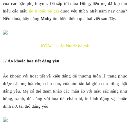
của các bậc phụ huynh. Đã sắp tới mùa Đông, liệu mẹ đã kịp tìm
hiểu các mẫu
áo khoác bé gái
được yêu thích nhất năm nay chưa?
Nếu chưa, hãy cùng
Moby
tìm hiểu thêm qua bài viết sau đây.
KG24.1 – Áo khoác bé gái
1/ Áo khoác họa tiết đáng yêu
Áo khoác với hoạt tiết và kiểu dáng dễ thương luôn là trang phục
được các mẹ lựa chọn cho con, vừa tươi tắn lại giúp con trông thật
đáng yêu. Mẹ có thể tham khảo các mẫu áo với màu sắc sáng như
hồng, xanh, đỏ cùng với họa tiết chấm bi, in hình động vật hoặc
đính nơ, tai thỏ đáng yêu.