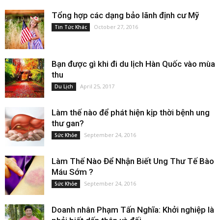
Tổng hợp các dạng bảo lãnh định cư Mỹ
October 27, 2016
Tin Tức Khác
Bạn được gì khi đi du lịch Hàn Quốc vào mùa
thu
April 25, 2017
Du Lịch
Làm thế nào để phát hiện kịp thời bệnh ung
thư gan?
September 24, 2016
Sức Khỏe
Làm Thế Nào Để Nhận Biết Ung Thư Tế Bào
Máu Sớm ?
September 24, 2016
Sức Khỏe
Doanh nhân Phạm Tấn Nghĩa: Khởi nghiệp là