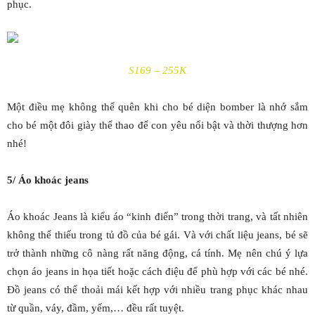
phục.
S169 – 255K
Một điều mẹ không thể quên khi cho bé diện bomber là nhớ sắm
cho bé một đôi giày thể thao để con yêu nổi bật và thời thượng hơn
nhé!
5/ Áo khoác jeans
Áo khoác Jeans là kiểu áo “kinh điển” trong thời trang, và tất nhiên
không thể thiếu trong tủ đồ của bé gái. Và với chất liệu jeans, bé sẽ
trở thành những cô nàng rất năng động, cá tính. Mẹ nên chú ý lựa
chọn áo jeans in họa tiết hoặc cách điệu để phù hợp với các bé nhé.
Đồ jeans có thể thoải mái kết hợp với nhiều trang phục khác nhau
từ quần, váy, đầm, yếm,… đều rất tuyệt.