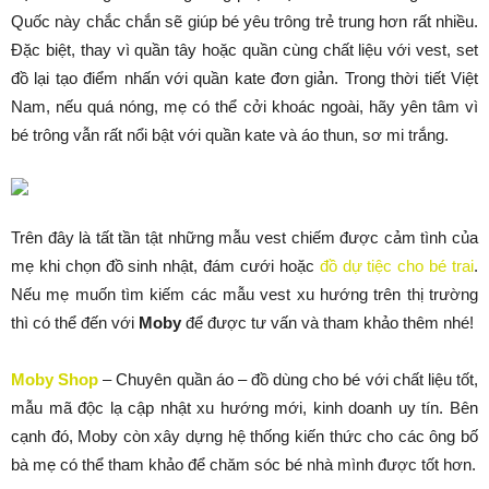
Quốc này chắc chắn sẽ giúp bé yêu trông trẻ trung hơn rất nhiều.
Đặc biệt, thay vì quần tây hoặc quần cùng chất liệu với vest, set
đồ lại tạo điểm nhấn với quần kate đơn giản. Trong thời tiết Việt
Nam, nếu quá nóng, mẹ có thể cởi khoác ngoài, hãy yên tâm vì
bé trông vẫn rất nổi bật với quần kate và áo thun, sơ mi trắng.
Trên đây là tất tần tật những mẫu vest chiếm được cảm tình của
mẹ khi chọn đồ sinh nhật, đám cưới hoặc
đồ dự tiệc cho bé trai
.
Nếu mẹ muốn tìm kiếm các mẫu vest xu hướng trên thị trường
thì có thể đến với
Moby
để được tư vấn và tham khảo thêm nhé!
Moby Shop
– Chuyên quần áo – đồ dùng cho bé với chất liệu tốt,
mẫu mã độc lạ cập nhật xu hướng mới, kinh doanh uy tín. Bên
cạnh đó, Moby còn xây dựng hệ thống kiến thức cho các ông bố
bà mẹ có thể tham khảo để chăm sóc bé nhà mình được tốt hơn.