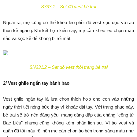
S333.1 – Set đồ vest bé trai
Ngoài ra, mẹ cũng có thể khéo léo phồi đồ vest sọc dọc với áo
thun kẻ ngang. Khi kết hợp kiểu này, mẹ cần khéo léo chọn màu
sắc và sọc kẻ để không bị rối mắt.
SN231.2 – Set đồ vest thời trang bé trai
2/ Vest ghile ngắn tay bảnh bao
Vest ghile ngắn tay là lựa chọn thích hợp cho con vào những
ngày thời tiết nóng bức thay vì khoác dài tay. Với trang phục này,
bé trai sẽ trở nên đáng yêu, mang dáng dấp của chàng “công tử
Bạc Liêu” nhưng cũng không kém phần lịch sự. Vì áo vest và
quần đã tối màu rồi nên mẹ cần chọn áo bên trong sáng màu như