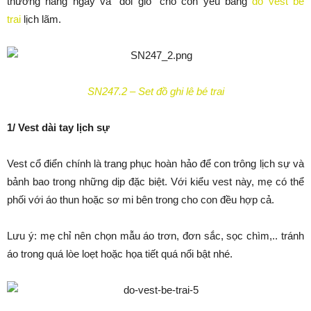
thương hằng ngày và “đổi gió” cho con yêu bằng
đồ vest bé
trai
lịch lãm.
SN247.2 – Set đồ ghi lê bé trai
1/ Vest dài tay lịch sự
Vest cổ điển chính là trang phục hoàn hảo để con trông lịch sự và
bảnh bao trong những dịp đặc biệt. Với kiểu vest này, mẹ có thể
phối với áo thun hoặc sơ mi bên trong cho con đều hợp cả.
Lưu ý: mẹ chỉ nên chọn mẫu áo trơn, đơn sắc, sọc chìm,.. tránh
áo trong quá lòe loẹt hoặc họa tiết quá nổi bật nhé.