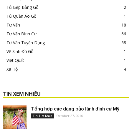
Tủ Bếp Bằng Gỗ
2
Tủ Quần Áo Gỗ
1
Tư Vấn
18
Tư Vấn Định Cư
66
Tư Vấn Tuyển Dụng
58
Vệ Sinh Đồ Gỗ
1
Việt Quất
1
Xã Hội
4
TIN XEM NHIỀU
Tổng hợp các dạng bảo lãnh định cư Mỹ
October 27, 2016
Tin Tức Khác