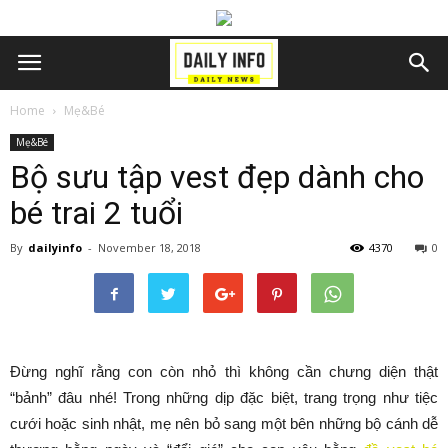
Home
Mẹ&Bé
Mẹ&Bé
Bộ sưu tập vest đẹp dành cho
bé trai 2 tuổi
By
dailyinfo
-
November 18, 2018
4370
0
Đừng nghĩ rằng con còn nhỏ thì không cần chưng diện thật
“bảnh” đâu nhé! Trong những dịp đặc biệt, trang trọng như tiệc
cưới hoặc sinh nhật, mẹ nên bỏ sang một bên những bộ cánh dễ