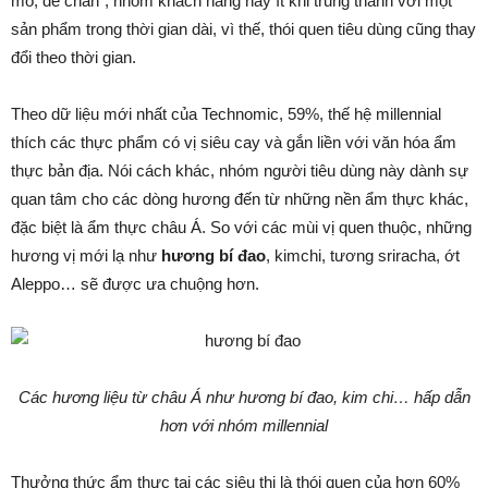
mò, dễ chán”, nhóm khách hàng này ít khi trung thành với một
sản phẩm trong thời gian dài, vì thế, thói quen tiêu dùng cũng thay
đổi theo thời gian.
Theo dữ liệu mới nhất của Technomic, 59%, thế hệ millennial
thích các thực phẩm có vị siêu cay và gắn liền với văn hóa ẩm
thực bản địa. Nói cách khác, nhóm người tiêu dùng này dành sự
quan tâm cho các dòng hương đến từ những nền ẩm thực khác,
đặc biệt là ẩm thực châu Á. So với các mùi vị quen thuộc, những
hương vị mới lạ như
hương bí đao
, kimchi, tương sriracha, ớt
Aleppo… sẽ được ưa chuộng hơn.
Các hương liệu từ châu Á như hương bí đao, kim chi… hấp dẫn
hơn với nhóm millennial
Thưởng thức ẩm thực tại các siêu thị là thói quen của hơn 60%