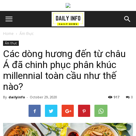
Home
Ẩm thực
Ẩm thực
Các dòng hương đến từ châu
Á đã chinh phục phân khúc
millennial toàn cầu như thế
nào?
By
dailyinfo
-
October 29, 2020
917
0