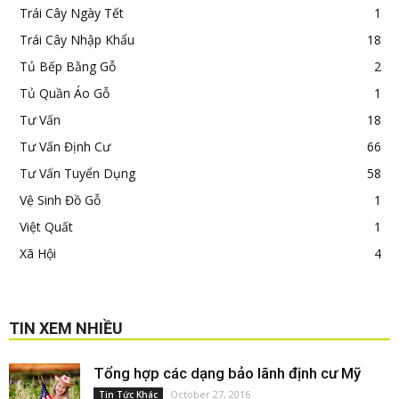
Trái Cây Ngày Tết
1
Trái Cây Nhập Khẩu
18
Tủ Bếp Bằng Gỗ
2
Tủ Quần Áo Gỗ
1
Tư Vấn
18
Tư Vấn Định Cư
66
Tư Vấn Tuyển Dụng
58
Vệ Sinh Đồ Gỗ
1
Việt Quất
1
Xã Hội
4
TIN XEM NHIỀU
Tổng hợp các dạng bảo lãnh định cư Mỹ
October 27, 2016
Tin Tức Khác