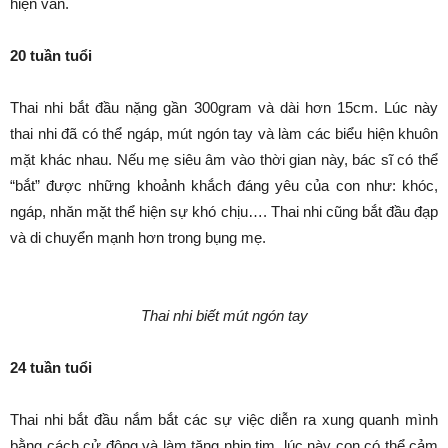
hiện vân.
20 tuần tuổi
Thai nhi bắt đầu nặng gần 300gram và dài hơn 15cm. Lúc này
thai nhi đã có thể ngáp, mút ngón tay và làm các biểu hiện khuôn
mặt khác nhau. Nếu mẹ siêu âm vào thời gian này, bác sĩ có thể
“bắt” được những khoảnh khắch đáng yêu của con như: khóc,
ngáp, nhăn mặt thể hiện sự khó chịu…. Thai nhi cũng bắt đầu đạp
và di chuyển mạnh hơn trong bụng mẹ.
Thai nhi biết mút ngón tay
24 tuần tuổi
Thai nhi bắt đầu nắm bắt các sự việc diễn ra xung quanh mình
bằng cách cử động và làm tăng nhịp tim, lúc này con có thể cảm