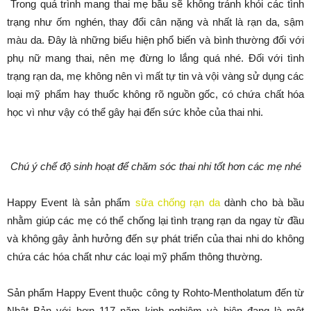
Trong quá trình mang thai mẹ bầu sẽ không tránh khỏi các tình
trạng như ốm nghén, thay đổi cân nặng và nhất là rạn da, sậm
màu da. Đây là những biểu hiện phổ biến và bình thường đối với
phụ nữ mang thai, nên mẹ đừng lo lắng quá nhé. Đối với tình
trạng rạn da, mẹ không nên vì mất tự tin và vội vàng sử dụng các
loại mỹ phẩm hay thuốc không rõ nguồn gốc, có chứa chất hóa
học vì như vậy có thể gây hại đến sức khỏe của thai nhi.
Chú ý chế độ sinh hoạt để chăm sóc thai nhi tốt hơn các mẹ nhé
Happy Event là sản phẩm
sữa chống rạn da
dành cho bà bầu
nhằm giúp các mẹ có thể chống lại tình trạng rạn da ngay từ đầu
và không gây ảnh hưởng đến sự phát triển của thai nhi do không
chứa các hóa chất như các loại mỹ phẩm thông thường.
Sản phẩm Happy Event thuộc công ty Rohto-Mentholatum đến từ
Nhật Bản với hơn 117 năm kinh nghiệm và hiện đang là một