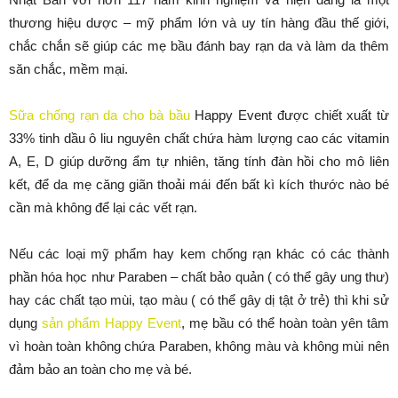
thương hiệu dược – mỹ phẩm lớn và uy tín hàng đầu thế giới,
chắc chắn sẽ giúp các mẹ bầu đánh bay rạn da và làm da thêm
săn chắc, mềm mại.
Sữa chống rạn da cho bà bầu
Happy Event được chiết xuất từ
33% tinh dầu ô liu nguyên chất chứa hàm lượng cao các vitamin
A, E, D giúp dưỡng ẩm tự nhiên, tăng tính đàn hồi cho mô liên
kết, để da mẹ căng giãn thoải mái đến bất kì kích thước nào bé
cần mà không để lại các vết rạn.
Nếu các loại mỹ phẩm hay kem chống rạn khác có các thành
phần hóa học như Paraben – chất bảo quản ( có thể gây ung thư)
hay các chất tạo mùi, tạo màu ( có thể gây dị tật ở trẻ) thì khi sử
dụng
sản phẩm Happy Event
, mẹ bầu có thể hoàn toàn yên tâm
vì hoàn toàn không chứa Paraben, không màu và không mùi nên
đảm bảo an toàn cho mẹ và bé.