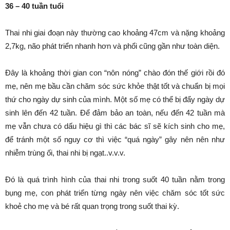
36 – 40 tuần tuổi
Thai nhi giai đoạn này thường cao khoảng 47cm và nặng khoảng
2,7kg, não phát triển nhanh hơn và phổi cũng gần như toàn diện.
Đây là khoảng thời gian con “nôn nóng” chào đón thế giới rồi đó
mẹ, nên mẹ bầu cần chăm sóc sức khỏe thật tốt và chuẩn bị mọi
thứ cho ngày dự sinh của mình. Một số mẹ có thể bị đẩy ngày dự
sinh lên đến 42 tuần. Để đảm bảo an toàn, nếu đến 42 tuần mà
mẹ vẫn chưa có dấu hiệu gì thì các bác sĩ sẽ kích sinh cho mẹ,
để tránh một số nguy cơ thì việc “quá ngày” gây nên nên như
nhiễm trùng ối, thai nhi bị ngạt..v.v.v.
Đó là quá trình hình của thai nhi trong suốt 40 tuần nằm trong
bụng mẹ, con phát triển từng ngày nên việc chăm sóc tốt sức
khoẻ cho mẹ và bé rất quan trọng trong suốt thai kỳ.