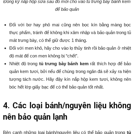
Đóng kỹ nắp hộp sữa sau đó mới cho vào tủ trưng bày bánh kem
để bảo quản
Đối với bơ hay phô mai cũng nên bọc kín bằng màng bọc
thực phẩm, tránh để không khi xâm nhập và bảo quản trong tủ
mát trưng bày, có thể giữ được 1 tháng.
Đối với men khô, hãy cho vào lọ thủy tinh rồi bảo quản ở nhiệt
độ mát để con men không bị “chết”.
Nhiệt độ trong
tủ trưng bày bánh kem
rất thích hợp để bảo
quản kem tươi, bởi nếu để chúng trong ngăn đá sẽ xảy ra hiện
tượng tách nước. Hãy đậy kín nắp hộp kem tươi, không nên
bóc hết lớp giấy bạc để có thể bảo quản tốt nhất.
4. Các loại bánh/nguyên liệu không
nên bảo quản lạnh
Bên cạnh những loại bánh/nguyên liệu có thể bảo quản trong
tủ