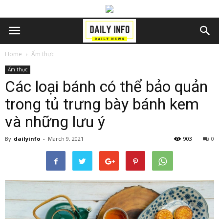
Home
Ẩm thực
Ẩm thực
Các loại bánh có thể bảo quản
trong tủ trưng bày bánh kem
và những lưu ý
By
dailyinfo
-
March 9, 2021
903
0