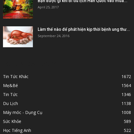
Bạn được gì khi đi du lịch Hàn Quốc vào mùa...
April 25, 2017
Làm thế nào để phát hiện kịp thời bệnh ung thư...
September 24, 2016
POPULAR CATEGORY
Tin Tức Khác
1672
Mẹ&Bé
1564
Tin Tức
1346
Du Lịch
1138
Máy móc - Dụng Cụ
1008
Sức Khỏe
589
Học Tiếng Anh
522