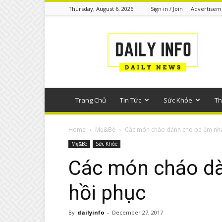
Thursday, August 6, 2026
Sign in / Join
Advertisem
Tin
tức
phổ
thông
Trang Chủ
Tin Tức
Sức Khỏe
Th
Home
Mẹ&Bé
Các món cháo dành cho bé ốm nha
Mẹ&Bé
Sức Khỏe
Các món cháo d
hồi phục
By
dailyinfo
-
December 27, 2017