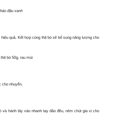
háo đậu xanh
hiệu quả. Kết hợp cùng thịt bò sẽ bổ sung năng lượng cho
,
thịt bò 50g
,
rau mùi
c cho nhuyễn.
bò và hành tây vào nhanh tay đảo đều, nêm chút gia vị cho