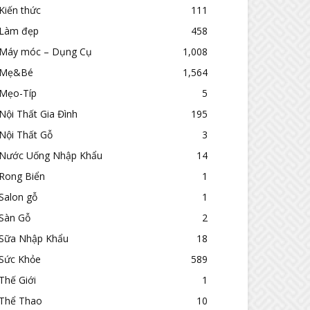
Kiến thức
111
Làm đẹp
458
Máy móc – Dụng Cụ
1,008
Mẹ&Bé
1,564
Mẹo-Típ
5
Nội Thất Gia Đình
195
Nội Thất Gỗ
3
Nước Uống Nhập Khẩu
14
Rong Biển
1
Salon gỗ
1
Sàn Gỗ
2
Sữa Nhập Khẩu
18
Sức Khỏe
589
Thế Giới
1
Thể Thao
10