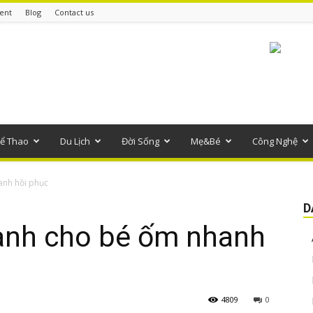
ent
Blog
Contact us
ể Thao
Du Lịch
Đời Sống
Mẹ&Bé
Công Nghệ
nh hồi phục
D
ành cho bé ốm nhanh
4809
0