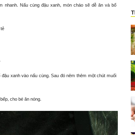
 cảm nhanh. Nấu cùng đậu xanh, món cháo sẽ dễ ăn và bổ
T
 tẻ
.
ổ đậu xanh vào nấu cùng. Sau đó nêm thêm một chút muối
t bếp, cho bé ăn nóng.