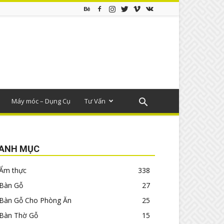
Máy móc – Dụng Cụ
Tư Vấn
ANH MỤC
Ẩm thực
338
Bàn Gỗ
27
Bàn Gỗ Cho Phòng Ăn
25
Bàn Thờ Gỗ
15