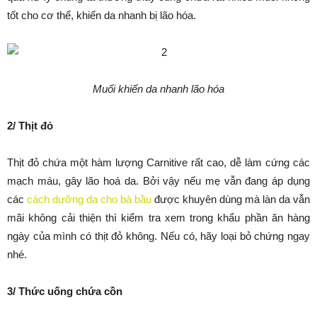
tốt cho cơ thể, khiến da nhanh bị lão hóa.
Muối khiến da nhanh lão hóa
2/ Thịt đỏ
Thịt đỏ chứa một hàm lượng Carnitive rất cao, dễ làm cứng các
mạch máu, gây lão hoá da. Bởi vậy nếu mẹ vẫn đang áp dụng
các
cách dưỡng da cho bà bầu
được khuyên dùng mà làn da vẫn
mãi không cải thiện thì kiểm tra xem trong khẩu phần ăn hàng
ngày của mình có thịt đỏ không. Nếu có, hãy loại bỏ chứng ngay
nhé.
3/ Thức uống chứa cồn