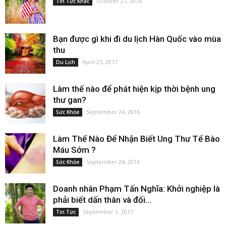
October 27, 2016
Tin Tức Khác
Bạn được gì khi đi du lịch Hàn Quốc vào mùa
thu
April 25, 2017
Du Lịch
Làm thế nào để phát hiện kịp thời bệnh ung
thư gan?
September 24, 2016
Sức Khỏe
Làm Thế Nào Để Nhận Biết Ung Thư Tế Bào
Máu Sớm ?
September 24, 2016
Sức Khỏe
Doanh nhân Phạm Tấn Nghĩa: Khởi nghiệp là
phải biết dấn thân và đối...
September 1, 2017
Tin Tức