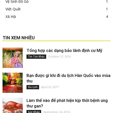
Vệ Sinh Đồ Gỗ
1
Việt Quất
1
Xã Hội
4
TIN XEM NHIỀU
Tổng hợp các dạng bảo lãnh định cư Mỹ
October 27, 2016
Tin Tức Khác
Bạn được gì khi đi du lịch Hàn Quốc vào mùa
thu
April 25, 2017
Du Lịch
Làm thế nào để phát hiện kịp thời bệnh ung
thư gan?
September 24, 2016
Sức Khỏe