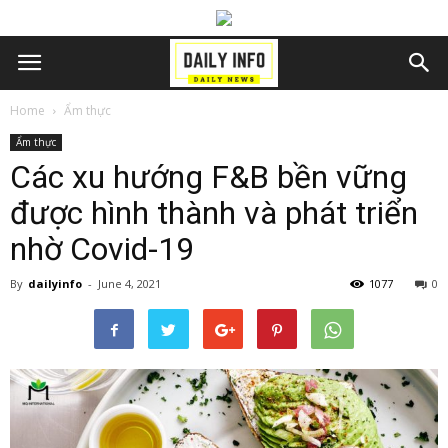
Home
Ẩm thực
Ẩm thực
Các xu hướng F&B bền vững
được hình thành và phát triển
nhờ Covid-19
By
dailyinfo
-
June 4, 2021
1077
0