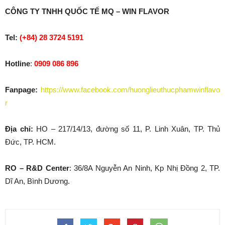
CÔNG TY TNHH QUỐC TẾ MQ – WIN FLAVOR
Tel:
(+84) 28 3724 5191
Hotline
:
0909 086 896
Fanpage:
https://www.facebook.com/huonglieuthucphamwinflavo
r
Địa chỉ:
HO – 217/14/13, đường số 11, P. Linh Xuân, TP. Thủ
Đức, TP. HCM.
RO – R&D Center
: 36/8A Nguyễn An Ninh, Kp Nhị Đồng 2, TP.
Dĩ An, Bình Dương.