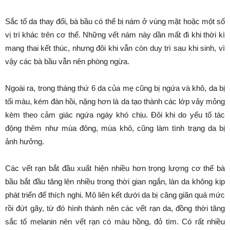
Sắc tố da thay đổi, bà bầu có thể bị nám ở vùng mặt hoặc một số
vị trí khác trên cơ thể. Những vết nám này dần mất đi khi thời kì
mang thai kết thúc, nhưng đôi khi vẫn còn duy trì sau khi sinh, vì
vậy các bà bầu vẫn nên phòng ngừa.
Ngoài ra, trong tháng thứ 6 da của mẹ cũng bị ngứa và khô, da bị
tối màu, kém đàn hồi, nặng hơn là da tạo thành các lớp vảy mỏng
kèm theo cảm giác ngứa ngáy khó chịu. Đôi khi do yếu tố tác
động thêm như mùa đông, mùa khô, cũng làm tình trạng da bị
ảnh hưởng.
Các vết rạn bắt đầu xuất hiện nhiều hơn trọng lượng cơ thể bà
bầu bắt đầu tăng lên nhiều trong thời gian ngắn, làn da không kịp
phát triển để thích nghi. Mô liên kết dưới da bị căng giãn quá mức
rồi đứt gãy, từ đó hình thành nên các vết rạn da, đồng thời tăng
sắc tố melanin nên vết rạn có màu hồng, đỏ tím. Có rất nhiều