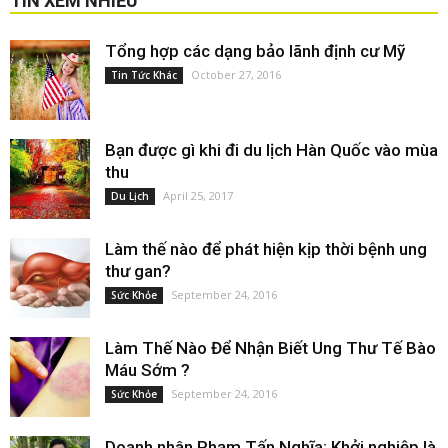
TIN XEM NHIỀU
Tổng hợp các dạng bảo lãnh định cư Mỹ
October 27, 2016
Tin Tức Khác
Bạn được gì khi đi du lịch Hàn Quốc vào mùa
thu
April 25, 2017
Du Lịch
Làm thế nào để phát hiện kịp thời bệnh ung
thư gan?
September 24, 2016
Sức Khỏe
Làm Thế Nào Để Nhận Biết Ung Thư Tế Bào
Máu Sớm ?
September 24, 2016
Sức Khỏe
Doanh nhân Phạm Tấn Nghĩa: Khởi nghiệp là