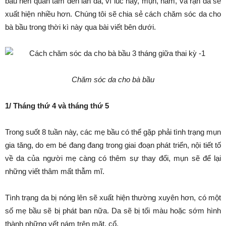
bầu nên quan tâm đến làn da, vì lúc này, mụn, nám, và rạn da sẽ
xuất hiện nhiều hơn. Chúng tôi sẽ chia sẻ cách chăm sóc da cho
bà bầu trong thời kì này qua bài viết bên dưới.
Chăm sóc da cho bà bầu
1/ Tháng thứ 4 và tháng thứ 5
Trong suốt 8 tuần này, các mẹ bầu có thể gặp phải tình trạng mụn
gia tăng, do em bé đang đang trong giai đoạn phát triển, nội tiết tố
về da của người mẹ càng có thêm sự thay đổi, mụn sẽ để lại
những viết thâm mất thẫm mĩ.
Tình trạng da bị nóng lên sẽ xuất hiện thường xuyên hơn, có một
số mẹ bầu sẽ bị phát ban nữa. Da sẽ bị tối màu hoặc sớm hình
thành những vết nám trên mặt, cổ.