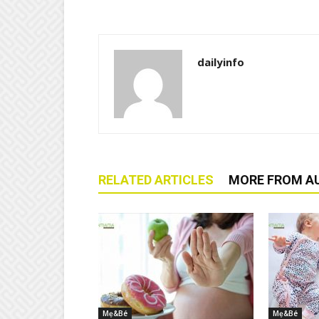
dailyinfo
RELATED ARTICLES
MORE FROM A
Mẹ&Bé
Mẹ&Bé