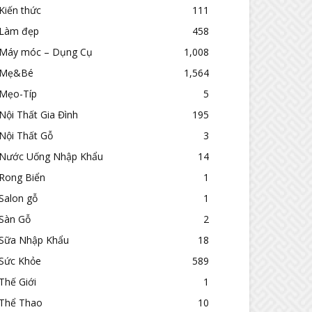
Kiến thức
111
Làm đẹp
458
Máy móc – Dụng Cụ
1,008
Mẹ&Bé
1,564
Mẹo-Típ
5
Nội Thất Gia Đình
195
Nội Thất Gỗ
3
Nước Uống Nhập Khẩu
14
Rong Biển
1
Salon gỗ
1
Sàn Gỗ
2
Sữa Nhập Khẩu
18
Sức Khỏe
589
Thế Giới
1
Thể Thao
10