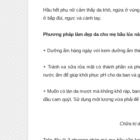
Hầu hết phụ nữ cảm thấy da khô, ngứa ở vùng
ở bắp đùi, ngực và cánh tay.
Phương pháp làm đẹp da cho mẹ bầu lúc nà
+ Dưỡng ẩm hàng ngày với kem dưỡng ẩm thiê
+ Tránh xa sữa rửa mặt có thành phần xà phò
nước ấm để giúp khôi phục pH cho da bạn và g
+ Muốn có làn da mượt mà không khô ráp, bạn 
dầu cam quýt. Sử dụng một lượng vừa phải để d
Chữa trị 
Trên đây là 3 phương pháp mà mẹ bầu cần lưu