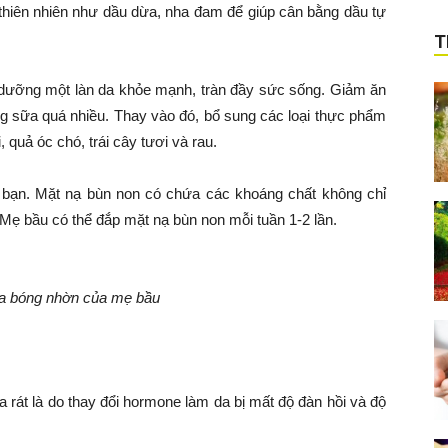
hiên nhiên như dầu dừa, nha đam để giúp cân bằng dầu tự
T
dưỡng một làn da khỏe mạnh, tràn đầy sức sống. Giảm ăn
ng sữa quá nhiều. Thay vào đó, bổ sung các loại thực phẩm
quả óc chó, trái cây tươi và rau.
a bạn. Mặt nạ bùn non có chứa các khoáng chất không chỉ
Mẹ bầu có thể đắp mặt nạ bùn non mỗi tuần 1-2 lần.
 da bóng nhờn của mẹ bầu
a rát là do thay đổi hormone làm da bị mất độ đàn hồi và độ