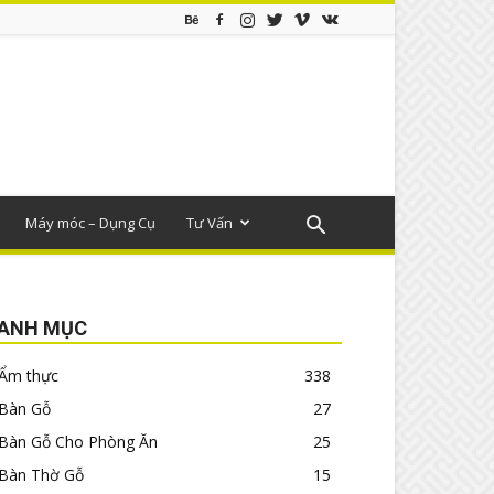
Máy móc – Dụng Cụ
Tư Vấn
ANH MỤC
Ẩm thực
338
Bàn Gỗ
27
Bàn Gỗ Cho Phòng Ăn
25
Bàn Thờ Gỗ
15