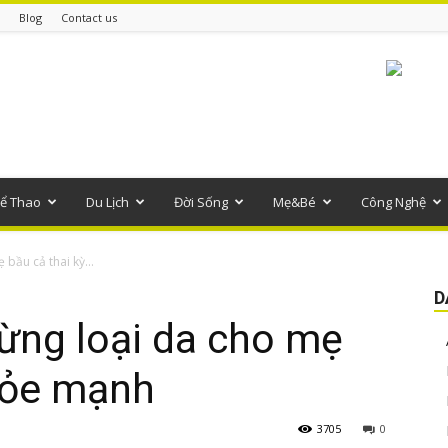
Blog
Contact us
ể Thao
Du Lịch
Đời Sống
Mẹ&Bé
Công Nghệ
bầu cả thai kỳ...
D
ừng loại da cho mẹ
hỏe mạnh
3705
0