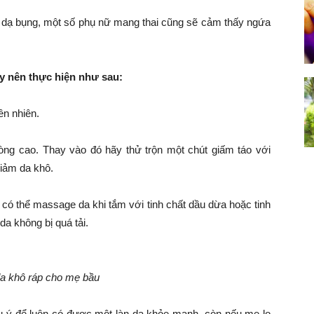
 dạ bụng, một số phụ nữ mang thai cũng sẽ cảm thấy ngứa
y nên thực hiện như sau:
n nhiên.
ng cao. Thay vào đó hãy thử trộn một chút giấm táo với
iảm da khô.
có thể massage da khi tắm với tinh chất dầu dừa hoặc tinh
a không bị quá tải.
da khô ráp cho mẹ bầu
 ý để luôn có được một làn da khỏe mạnh, còn nếu mẹ lo