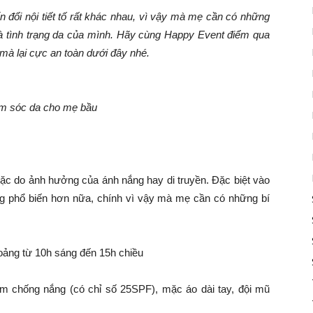
n đổi nội tiết tố rất khác nhau, vì vậy mà mẹ cần có những
à tình trạng da của mình. Hãy cùng Happy Event điểm qua
mà lại cực an toàn dưới đây nhé.
m sóc da cho mẹ bầu
oặc do ảnh hưởng của ánh nắng hay di truyền. Đặc biệt vào
càng phổ biến hơn nữa, chính vì vậy mà mẹ cần có những bí
hoảng từ 10h sáng đến 15h chiều
em chống nắng (có chỉ số 25SPF), mặc áo dài tay, đội mũ