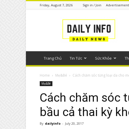
Friday, August 7, 2026
Sign in / Join
Advertisement
Tin
tức
phổ
thông
Trang Chủ
Tin Tức
Sức Khỏe
Th
Home
Mẹ&Bé
Cách chăm sóc từng loại da cho mẹ 
Mẹ&Bé
Cách chăm sóc t
bầu cả thai kỳ k
By
dailyinfo
-
July 20, 2017