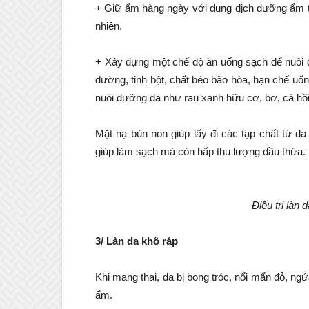
+ Giữ ẩm hàng ngày với dung dịch dưỡng ẩm t
nhiên.
+ Xây dựng một chế độ ăn uống sạch để nuôi 
đường, tinh bột, chất béo bão hòa, hạn chế uố
nuôi dưỡng da như rau xanh hữu cơ, bơ, cá hồi, 
Mặt nạ bùn non giúp lấy đi các tạp chất từ d
giúp làm sạch mà còn hấp thu lượng dầu thừa. 
Điều trị làn
3/ Làn da khô ráp
Khi mang thai, da bị bong tróc, nổi mẩn đỏ, ngứ
ẩm.