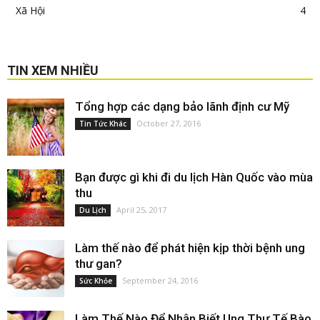
Xã Hội
4
TIN XEM NHIỀU
Tổng hợp các dạng bảo lãnh định cư Mỹ
October 27, 2016
Tin Tức Khác
Bạn được gì khi đi du lịch Hàn Quốc vào mùa
thu
April 25, 2017
Du Lịch
Làm thế nào để phát hiện kịp thời bệnh ung
thư gan?
September 24, 2016
Sức Khỏe
Làm Thế Nào Để Nhận Biết Ung Thư Tế Bào