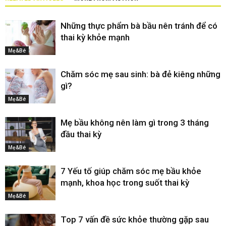
Những thực phẩm bà bầu nên tránh để có
thai kỳ khỏe mạnh
Mẹ&Bé
Chăm sóc mẹ sau sinh: bà đẻ kiêng những
gì?
Mẹ&Bé
Mẹ bầu không nên làm gì trong 3 tháng
đầu thai kỳ
Mẹ&Bé
7 Yếu tố giúp chăm sóc mẹ bầu khỏe
mạnh, khoa học trong suốt thai kỳ
Mẹ&Bé
Top 7 vấn đề sức khỏe thường gặp sau