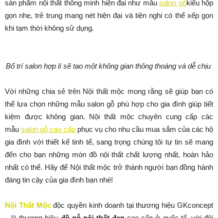
sản phẩm nội thất thông minh hiện đại như mẫu
salon gỗ
kiểu hộp
gọn nhẹ, trẻ trung mang nét hiện đại và tiện nghi có thể xếp gọn
khi tạm thời không sử dụng.
Bố trí salon hợp lí sẽ tạo một không gian thông thoáng và dễ chịu
Với những chia sẻ trên Nội thất mộc mong rằng sẽ giúp bạn có
thể lựa chọn những mẫu salon gỗ phù hợp cho gia đình giúp tiết
kiệm được không gian. Nội thất mộc chuyên cung cấp các
mẫu
salon gỗ cao cấp
phục vụ cho nhu cầu mua sắm của các hộ
gia đình với thiết kế tinh tế, sang trọng chúng tôi tự tin sẽ mang
đến cho bạn những món đồ nội thất chất lượng nhất, hoàn hảo
nhất có thể. Hãy để Nội thất mộc trở thành người bạn đồng hành
đáng tin cậy của gia đình bạn nhé!
Nội Thất Mộc
độc quyền kinh doanh tại thương hiệu GKconcept
– là thương hiệu
đồ gỗ nội thất đẹp
cao cấp ở quốc tế, với đội