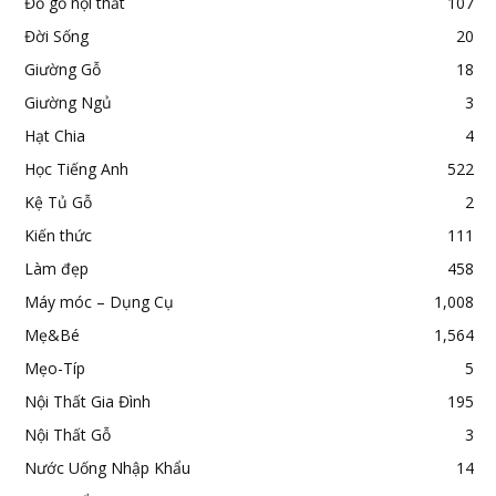
Đồ gỗ nội thất
107
Đời Sống
20
Giường Gỗ
18
Giường Ngủ
3
Hạt Chia
4
Học Tiếng Anh
522
Kệ Tủ Gỗ
2
Kiến thức
111
Làm đẹp
458
Máy móc – Dụng Cụ
1,008
Mẹ&Bé
1,564
Mẹo-Típ
5
Nội Thất Gia Đình
195
Nội Thất Gỗ
3
Nước Uống Nhập Khẩu
14