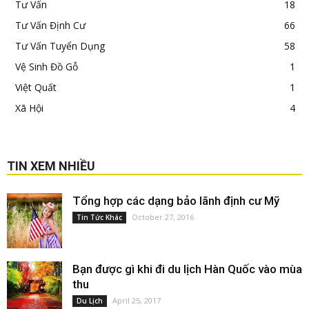
Tư Vấn
18
Tư Vấn Định Cư
66
Tư Vấn Tuyển Dụng
58
Vệ Sinh Đồ Gỗ
1
Việt Quất
1
Xã Hội
4
TIN XEM NHIỀU
Tổng hợp các dạng bảo lãnh định cư Mỹ
October 27, 2016
Tin Tức Khác
Bạn được gì khi đi du lịch Hàn Quốc vào mùa
thu
April 25, 2017
Du Lịch