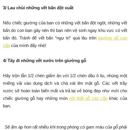
3/ Lau chùi những vết bẩn đột xuất
Nếu chiếc giường của bạn có những vết bẩn đột ngột, những vết
bẩn do con bạn gây nên thì bạn nên vệ sinh ngay khu vực có vết
bẩn đó. Tránh để vết bẩn “ngự trị” quá lâu trên
giường gỗ cao
cấp
của mình đấy nhé!
4/ Tẩy đi những vết xước trên giường gỗ
Hãy trộn lẫn 1/2 chén giấm ăn với 1/2 chén dầu ô liu, nhúng một
miếng vải vào dung dịch và chà xát lên mặt gỗ. Các vết trầy
xước sẽ hoàn toàn biến mất và trả lại vẻ bóng đẹp như mới cho
chiếc giường gỗ hay những món
nội thất gỗ cao cấp
khác của
bạn.
Sẽ ấm áp hơn rất nhiều khi trong phòng có gam màu của gỗ phải