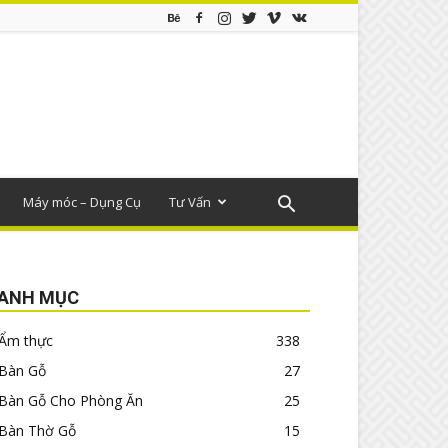
Máy móc – Dụng Cụ
Tư Vấn
ANH MỤC
Ẩm thực
338
Bàn Gỗ
27
Bàn Gỗ Cho Phòng Ăn
25
Bàn Thờ Gỗ
15