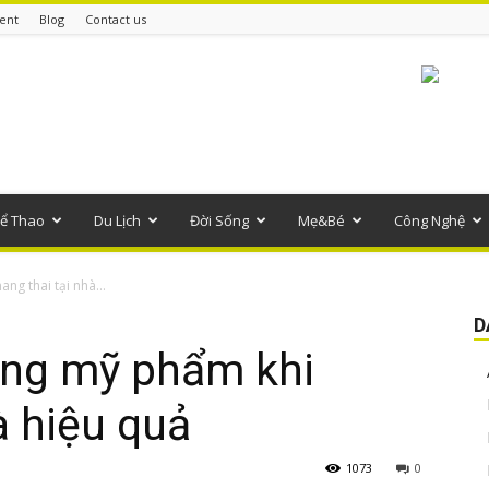
ent
Blog
Contact us
ể Thao
Du Lịch
Đời Sống
Mẹ&Bé
Công Nghệ
ng thai tại nhà...
D
 ứng mỹ phẩm khi
à hiệu quả
1073
0