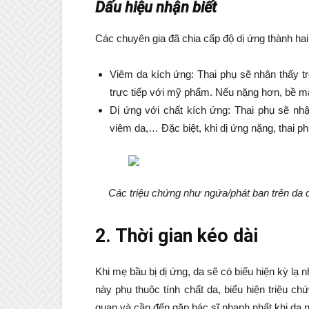
Dấu hiệu nhận biết
Các chuyên gia đã chia cấp độ dị ứng thành hai
Viêm da kích ứng: Thai phụ sẽ nhận thấy t
trực tiếp với mỹ phẩm. Nếu nặng hơn, bề mặ
Dị ứng với chất kích ứng: Thai phụ sẽ nhậ
viêm da,… Đặc biệt, khi dị ứng nặng, thai p
Các triệu chứng như ngứa/phát ban trên da 
2. Thời gian kéo dài
Khi mẹ bầu bị dị ứng, da sẽ có biểu hiện kỳ lạ 
này phụ thuộc tính chất da, biểu hiện triệu 
quan và cần đến gặp bác sĩ nhanh nhất khi da 