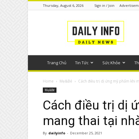
Thursday, August 6, 2026
Sign in / Join
Advertisem
Tin
tức
phổ
thông
Trang Chủ
Tin Tức
Sức Khỏe
Th
Home
Mẹ&Bé
Cách điều trị dị ứng mỹ phẩm khi ma
Mẹ&Bé
Cách điều trị dị
mang thai tại nh
By
dailyinfo
-
December 25, 2021