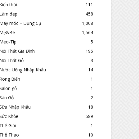
Kiến thức
111
Làm đẹp
458
Máy móc – Dụng Cụ
1,008
Mẹ&Bé
1,564
Mẹo-Típ
5
Nội Thất Gia Đình
195
Nội Thất Gỗ
3
Nước Uống Nhập Khẩu
14
Rong Biển
1
Salon gỗ
1
Sàn Gỗ
2
Sữa Nhập Khẩu
18
Sức Khỏe
589
Thế Giới
1
Thể Thao
10