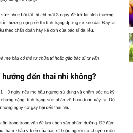
ức phục hồi tốt thì chỉ mất 3 ngày để trở lại bình thường.
ổn thương nặng nề thì tình trạng dị ứng sẽ kéo dài. Đây là
bầu
theo chẩn đoán hay kê đơn của bác sĩ da liễu.
mà mẹ bầu có thể tự chữa trị hoặc gặp bác sĩ tư vấn
 hưởng đến thai nhi không?
u 1 – 3 ngày nếu mẹ bầu ngưng sử dụng và chăm sóc da kỹ
 chứng nặng, tình trạng sốc phản vệ hoàn toàn xảy ra. Dù
những nguy cơ gây hại đến thai nhi.
ải cẩn trọng trong vấn đề lựa chọn sản phẩm dưỡng. Để đảm
phụ tham khảo ý kiến của bác sĩ hoặc người có chuyên môn