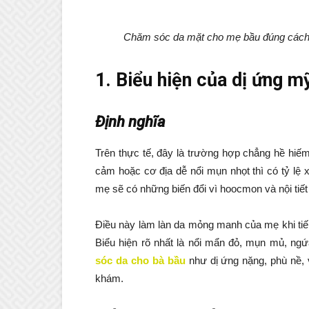
Chăm sóc da mặt cho mẹ bầu đúng cách gi
1. Biểu hiện của dị ứng m
Định nghĩa
Trên thực tế, đây là trường hợp chẳng hề hiế
cảm hoặc cơ địa dễ nổi mụn nhọt thì có tỷ lệ x
mẹ sẽ có những biến đổi vì hoocmon và nội tiết 
Điều này làm làn da mỏng manh của mẹ khi tiế
Biểu hiện rõ nhất là nổi mẩn đỏ, mụn mủ, 
sóc da cho bà bầu
như dị ứng nặng, phù nề, v
khám.