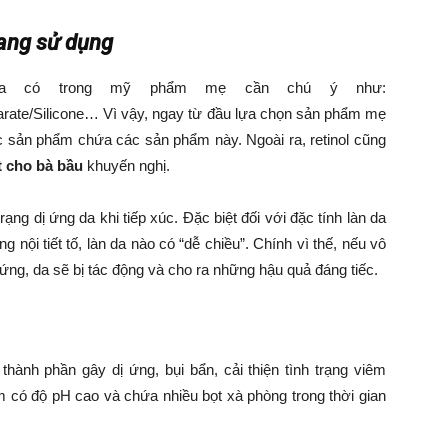
đang sử dụng
da có trong mỹ phẩm mẹ cần chú ý như:
earate/Silicone… Vì vậy, ngay từ đầu lựa chọn sản phẩm mẹ
 sản phẩm chứa các sản phẩm này. Ngoài ra, retinol cũng
 cho bà bầu
khuyến nghị.
ạng dị ứng da khi tiếp xúc. Đặc biệt đối với đặc tính làn da
 nội tiết tố, làn da nào có “dễ chiều”. Chính vì thế, nếu vô
ng, da sẽ bị tác động và cho ra những hậu quả đáng tiếc.
thành phần gây dị ứng, bụi bẩn, cải thiện tình trạng viêm
 có độ pH cao và chứa nhiều bọt xà phòng trong thời gian