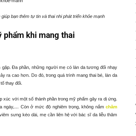
úp bạn thêm tự tin và thai nhi phát triển khỏe mạnh
ỹ phẩm khi mang thai
m gặp. Đa phần, những người mẹ có làn da tương đối nhạy
ảy ra cao hơn. Do đó, trong quá trình mang thai bé, làn da
tố thay đổi.
p xúc với một số thành phần trong mỹ phẩm gây ra dị ứng.
ngứa ngáy,… Còn ở mức độ nghiêm trọng, không nắm
chăm
iêm sưng kéo dài, mẹ cần liên hệ với bác sĩ da liễu thăm