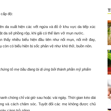
T
 cấp độ:
rên da xuất hiện các vết ngứa và đỏ ở khu vực da tiếp xúc
t da sẽ phồng rộp, khi gãi có thể làm vỡ mụn nước.
n thấy nhiều biểu hiện đầu tiên như nổi mụn, nổi mề đay,
hụ còn có biểu hiện bị sốc phản vệ như khó thở, buồn nôn.
chứng tỏ mẹ bầu đang bị dị ứng bởi thành phần mỹ phẩm
nhanh chóng chỉ vài giờ sau hoặc vài ngày. Thời gian kéo dài
chứng và cách chăm sóc. Tuyệt đối các mẹ không được chủ
ngày càng trở nặng.