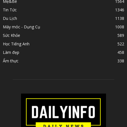
Mẹ&Bé
1564
Tin Tức
1346
Du Lịch
1138
Máy móc - Dụng Cụ
1008
Sức Khỏe
589
Học Tiếng Anh
522
Làm đẹp
458
Ẩm thực
338