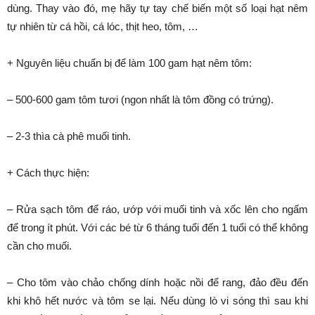
dùng. Thay vào đó, mẹ hãy tự tay chế biến một số loại hạt nêm
tự nhiên từ cá hồi, cá lóc, thịt heo, tôm, …
+ Nguyên liệu chuẩn bị để làm 100 gam hạt nêm tôm:
– 500-600 gam tôm tươi (ngon nhất là tôm đồng có trứng).
– 2-3 thìa cà phê muối tinh.
+ Cách thực hiện:
– Rửa sạch tôm để ráo, ướp với muối tinh và xốc lên cho ngấm
để trong ít phút. Với các bé từ 6 tháng tuổi đến 1 tuổi có thể không
cần cho muối.
– Cho tôm vào chảo chống dính hoặc nồi để rang, đảo đều đến
khi khô hết nước và tôm se lại. Nếu dùng lò vi sóng thì sau khi