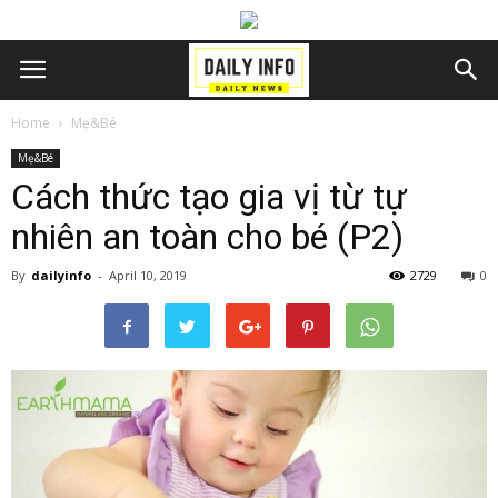
Home
Mẹ&Bé
Mẹ&Bé
Cách thức tạo gia vị từ tự
nhiên an toàn cho bé (P2)
By
dailyinfo
-
April 10, 2019
2729
0