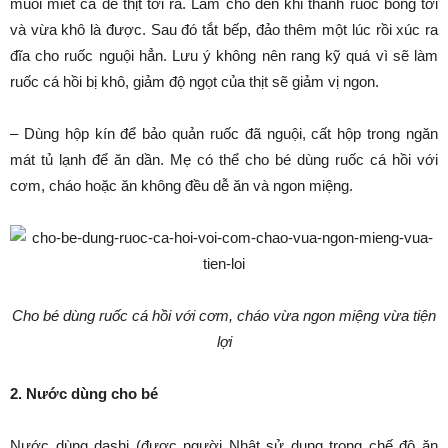
muôi miết cá để thịt tơi ra. Làm cho đến khi thành ruốc bông tơi
và vừa khô là được. Sau đó tắt bếp, đảo thêm một lúc rồi xúc ra
đĩa cho ruốc nguội hẳn. Lưu ý không nên rang kỹ quá vì sẽ làm
ruốc cá hồi bị khô, giảm độ ngọt của thịt sẽ giảm vị ngon.
– Dùng hộp kín để bảo quản ruốc đã nguội, cất hộp trong ngăn
mát tủ lạnh để ăn dần. Mẹ có thể cho bé dùng ruốc cá hồi với
cơm, cháo hoặc ăn không đều dễ ăn và ngon miệng.
Cho bé dùng ruốc cá hồi với cơm, cháo vừa ngon miệng vừa tiện
lợi
2. Nước dùng cho bé
Nước dùng dashi (được người Nhật sử dụng trong chế độ ăn