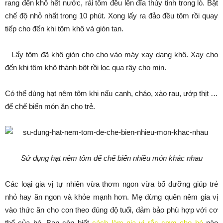
rang đến khô hết nước, rải tôm đều lên đĩa thủy tinh trong lò. Bật
chế độ nhỏ nhất trong 10 phút. Xong lấy ra đảo đều tôm rồi quay
tiếp cho đến khi tôm khô và giòn tan.
– Lấy tôm đã khô giòn cho cho vào máy xay dạng khô. Xay cho
đến khi tôm khô thành bột rồi lọc qua rây cho mịn.
Có thể dùng hạt nêm tôm khi nấu canh, cháo, xào rau, ướp thịt …
để chế biến món ăn cho trẻ.
Sử dụng hạt nêm tôm để chế biến nhiều món khác nhau
Các loại gia vị tự nhiên vừa thơm ngon vừa bổ dưỡng giúp trẻ
nhỏ hay ăn ngon và khỏe mạnh hơn. Mẹ đừng quên nêm gia vị
vào thức ăn cho con theo đúng độ tuổi, đảm bảo phù hợp với cơ
thể của bé. Bạn còn biết
cách làm gia vị rắc cơm cho bé
nào