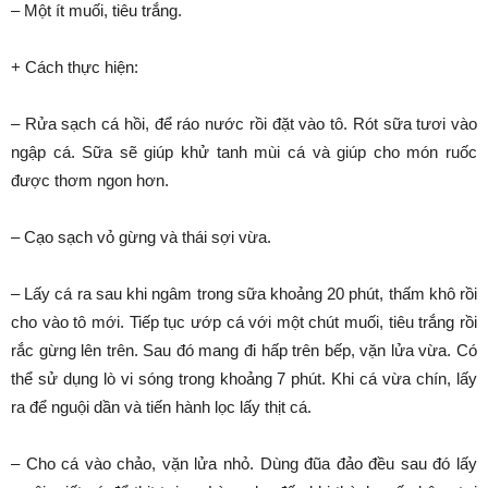
– Một ít muối, tiêu trắng.
+ Cách thực hiện:
– Rửa sạch cá hồi, để ráo nước rồi đặt vào tô. Rót sữa tươi vào
ngập cá. Sữa sẽ giúp khử tanh mùi cá và giúp cho món ruốc
được thơm ngon hơn.
– Cạo sạch vỏ gừng và thái sợi vừa.
– Lấy cá ra sau khi ngâm trong sữa khoảng 20 phút, thấm khô rồi
cho vào tô mới. Tiếp tục ướp cá với một chút muối, tiêu trắng rồi
rắc gừng lên trên. Sau đó mang đi hấp trên bếp, vặn lửa vừa. Có
thể sử dụng lò vi sóng trong khoảng 7 phút. Khi cá vừa chín, lấy
ra để nguội dần và tiến hành lọc lấy thịt cá.
– Cho cá vào chảo, vặn lửa nhỏ. Dùng đũa đảo đều sau đó lấy