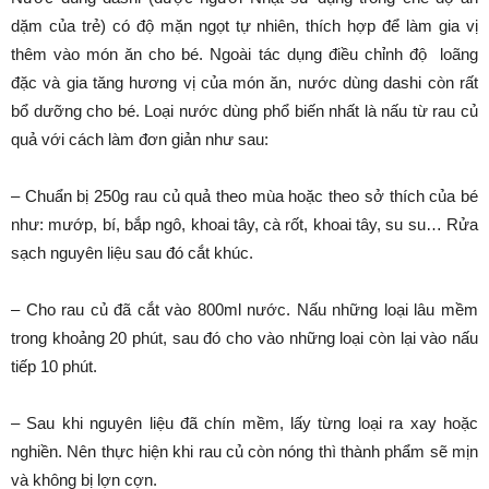
dặm của trẻ) có độ mặn ngọt tự nhiên, thích hợp để làm gia vị
thêm vào món ăn cho bé. Ngoài tác dụng điều chỉnh độ loãng
đặc và gia tăng hương vị của món ăn, nước dùng dashi còn rất
bổ dưỡng cho bé. Loại nước dùng phổ biến nhất là nấu từ rau củ
quả với cách làm đơn giản như sau:
– Chuẩn bị 250g rau củ quả theo mùa hoặc theo sở thích của bé
như: mướp, bí, bắp ngô, khoai tây, cà rốt, khoai tây, su su… Rửa
sạch nguyên liệu sau đó cắt khúc.
– Cho rau củ đã cắt vào 800ml nước. Nấu những loại lâu mềm
trong khoảng 20 phút, sau đó cho vào những loại còn lại vào nấu
tiếp 10 phút.
– Sau khi nguyên liệu đã chín mềm, lấy từng loại ra xay hoặc
nghiền. Nên thực hiện khi rau củ còn nóng thì thành phẩm sẽ mịn
và không bị lợn cợn.