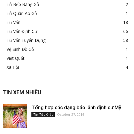
Tủ Bếp Bằng Gỗ
2
Tủ Quần Áo Gỗ
1
Tư Vấn
18
Tư Vấn Định Cư
66
Tư Vấn Tuyển Dụng
58
Vệ Sinh Đồ Gỗ
1
Việt Quất
1
Xã Hội
4
TIN XEM NHIỀU
Tổng hợp các dạng bảo lãnh định cư Mỹ
October 27, 2016
Tin Tức Khác