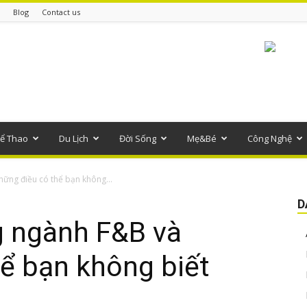
Blog
Contact us
ể Thao
Du Lịch
Đời Sống
Mẹ&Bé
Công Nghệ
ững điều có thể bạn không...
D
g ngành F&B và
ể bạn không biết