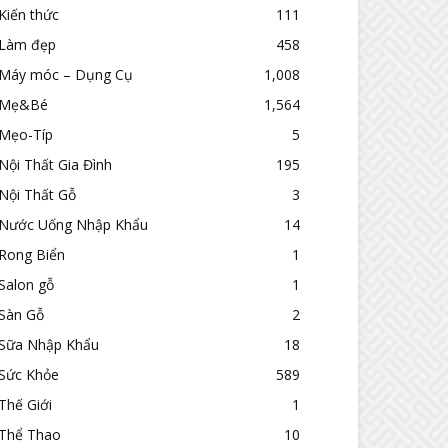
Kiến thức
111
Làm đẹp
458
Máy móc – Dụng Cụ
1,008
Mẹ&Bé
1,564
Mẹo-Típ
5
Nội Thất Gia Đình
195
Nội Thất Gỗ
3
Nước Uống Nhập Khẩu
14
Rong Biển
1
Salon gỗ
1
Sàn Gỗ
2
Sữa Nhập Khẩu
18
Sức Khỏe
589
Thế Giới
1
Thể Thao
10