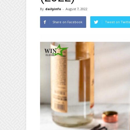
By
dailyinfo
-
August 7, 2022
Share on Facebook
Tweet on Twitt