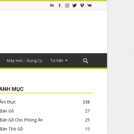
Máy móc – Dụng Cụ
Tư Vấn
ANH MỤC
Ẩm thực
338
Bàn Gỗ
27
Bàn Gỗ Cho Phòng Ăn
25
Bàn Thờ Gỗ
15