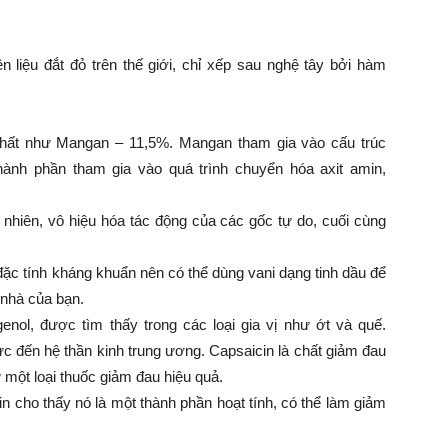
iệu đắt đỏ trên thế giới, chỉ xếp sau nghệ tây bởi hàm
 chất như Mangan – 11,5%. Mangan tham gia vào cấu trúc
thành phần tham gia vào quá trình chuyển hóa axit amin,
 nhiên, vô hiệu hóa tác động của các gốc tự do, cuối cùng
c tính kháng khuẩn nên có thể dùng vani dạng tinh dầu để
hà của bạn.
enol, được tìm thấy trong các loại gia vị như ớt và quế.
c đến hệ thần kinh trung ương. Capsaicin là chất giảm đau
 một loại thuốc giảm đau hiệu quả.
 cho thấy nó là một thành phần hoạt tính, có thể làm giảm