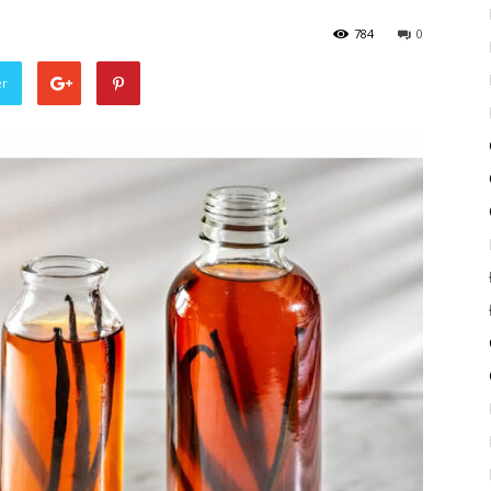
784
0
er