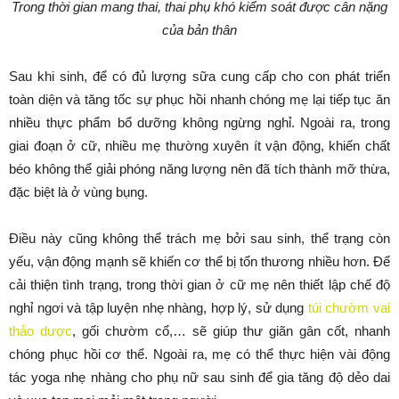
Trong thời gian mang thai, thai phụ khó kiểm soát được cân nặng
của bản thân
Sau khi sinh, để có đủ lượng sữa cung cấp cho con phát triển
toàn diện và tăng tốc sự phục hồi nhanh chóng mẹ lại tiếp tục ăn
nhiều thực phẩm bổ dưỡng không ngừng nghỉ. Ngoài ra, trong
giai đoạn ở cữ, nhiều mẹ thường xuyên ít vận động, khiến chất
béo không thể giải phóng năng lượng nên đã tích thành mỡ thừa,
đặc biệt là ở vùng bụng.
Điều này cũng không thể trách mẹ bởi sau sinh, thể trạng còn
yếu, vận động mạnh sẽ khiến cơ thể bị tổn thương nhiều hơn. Để
cải thiện tình trạng, trong thời gian ở cữ mẹ nên thiết lập chế độ
nghỉ ngơi và tập luyện nhẹ nhàng, hợp lý, sử dụng
túi chườm vai
thảo dược
, gối chườm cổ,… sẽ giúp thư giãn gân cốt, nhanh
chóng phục hồi cơ thể. Ngoài ra, mẹ có thể thực hiện vài động
tác yoga nhẹ nhàng cho phụ nữ sau sinh để gia tăng độ dẻo dai