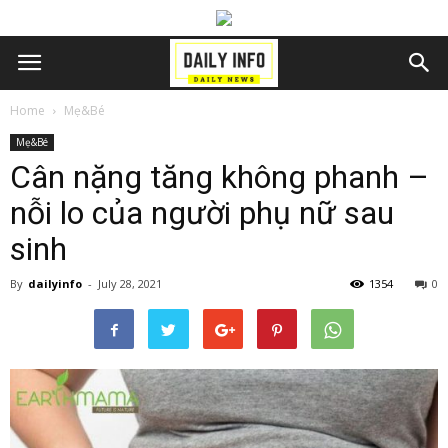
Home
Mẹ&Bé
Mẹ&Bé
Cân nặng tăng không phanh –
nỗi lo của người phụ nữ sau
sinh
By
dailyinfo
-
July 28, 2021
1354
0