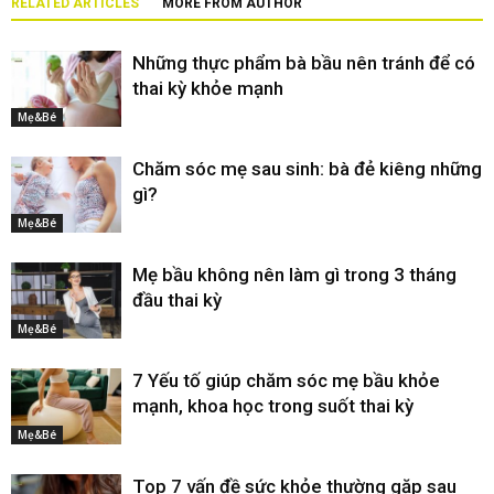
RELATED ARTICLES
MORE FROM AUTHOR
Những thực phẩm bà bầu nên tránh để có
thai kỳ khỏe mạnh
Mẹ&Bé
Chăm sóc mẹ sau sinh: bà đẻ kiêng những
gì?
Mẹ&Bé
Mẹ bầu không nên làm gì trong 3 tháng
đầu thai kỳ
Mẹ&Bé
7 Yếu tố giúp chăm sóc mẹ bầu khỏe
mạnh, khoa học trong suốt thai kỳ
Mẹ&Bé
Top 7 vấn đề sức khỏe thường gặp sau