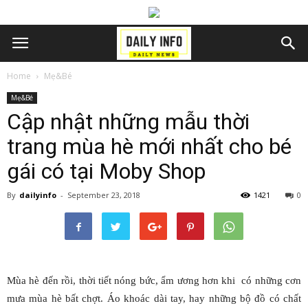
Home
Mẹ&Bé
Mẹ&Bé
Cập nhật những mẫu thời
trang mùa hè mới nhất cho bé
gái có tại Moby Shop
By
dailyinfo
-
September 23, 2018
1421
0
Mùa hè đến rồi, thời tiết nóng bức, ẩm ương hơn khi có những cơn
mưa mùa hè bất chợt. Áo khoác dài tay, hay những bộ đồ có chất