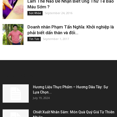
Làm Thế Nào Để Nhận Biết Ung Thư Tế Bào
Máu Sớm ?
September 24, 2016
Sức Khỏe
Doanh nhân Phạm Tấn Nghĩa: Khởi nghiệp là
phải biết dấn thân và đối...
September 1, 2017
Tin Tức
EDITOR PICKS
Hương Liệu Thực Phẩm – Hương Dâu Tây: Sự
Lựa Chọn...
July 19, 2024
Chiết Xuất Nhân Sâm: Món Quà Quý Giá Từ Thiên