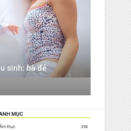
 sinh: bà đẻ
ANH MỤC
Ẩm thực
338