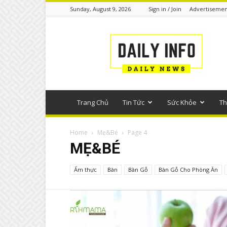
Sunday, August 9, 2026
Sign in / Join
Advertisemen
Tin
tức
phổ
thông
Trang Chủ
Tin Tức
Sức Khỏe
Th
Home
Mẹ&Bé
Page 4
MẸ&BÉ
Ẩm thực
Bàn
Bàn Gỗ
Bàn Gỗ Cho Phòng Ăn