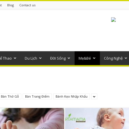
t
Blog
Contact us
ể Thao
Du Lịch
Đời Sống
Mẹ&Bé
Công Nghệ
Bàn Thờ Gỗ
Bàn Trang Điểm
Bánh Kẹo Nhập Khẩu