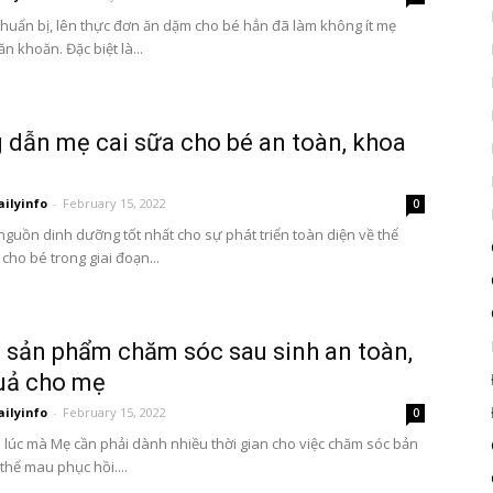
chuẩn bị, lên thực đơn ăn dặm cho bé hẳn đã làm không ít mẹ
n khoăn. Đặc biệt là...
dẫn mẹ cai sữa cho bé an toàn, khoa
ailyinfo
-
February 15, 2022
0
nguồn dinh dưỡng tốt nhất cho sự phát triển toàn diện về thể
ệ cho bé trong giai đoạn...
 sản phẩm chăm sóc sau sinh an toàn,
uả cho mẹ
ailyinfo
-
February 15, 2022
0
à lúc mà Mẹ cần phải dành nhiều thời gian cho việc chăm sóc bản
thể mau phục hồi....