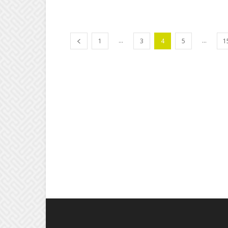
...
...
1
3
4
5
1