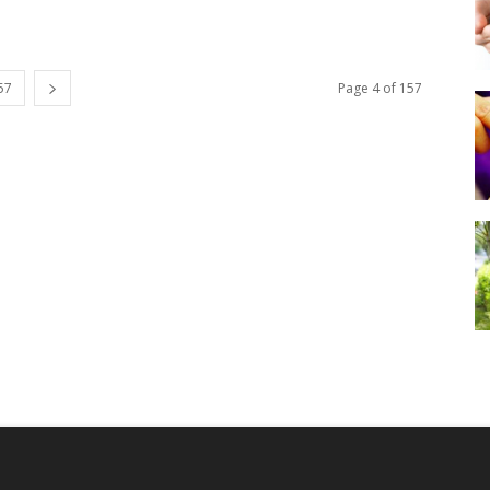
57
Page 4 of 157