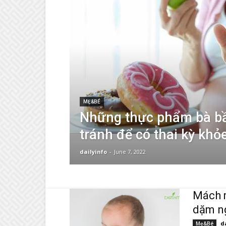
MẸ&BÉ
Những thực phẩm bà b
tránh để có thai kỳ kh
dailyinfo
-
June 7, 2022
Mách m
dặm ng
d
Mẹ&Bé