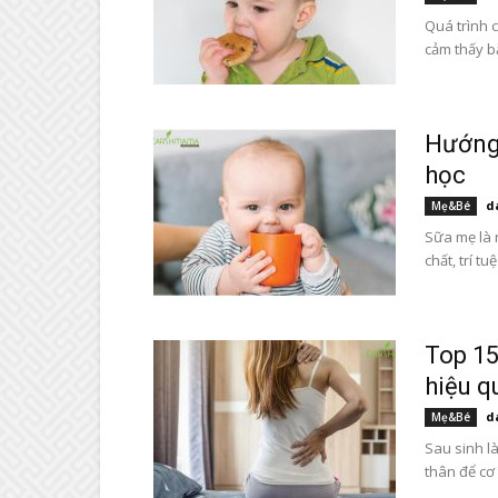
Quá trình 
cảm thấy bă
Hướng 
học
d
Mẹ&Bé
Sữa mẹ là 
chất, trí tu
Top 15
hiệu q
d
Mẹ&Bé
Sau sinh l
thân để cơ 