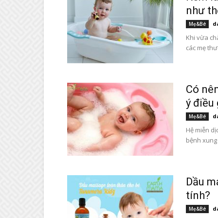
như th
d
Mẹ&Bé
Khi vừa ch
các mẹ thư
Có nê
ý điều 
d
Mẹ&Bé
Hệ miễn dị
bệnh xung
Dầu ma
tính?
d
Mẹ&Bé