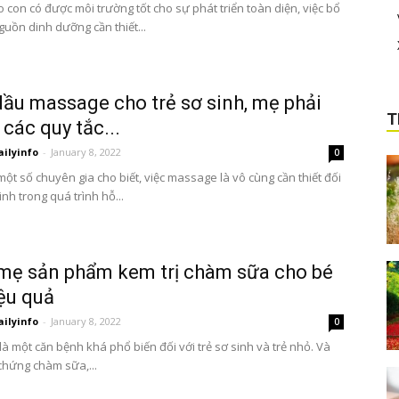
 con có được môi trường tốt cho sự phát triển toàn diện, việc bổ
guồn dinh dưỡng cần thiết...
ầu massage cho trẻ sơ sinh, mẹ phải
T
 các quy tắc...
ailyinfo
-
January 8, 2022
0
ột số chuyên gia cho biết, việc massage là vô cùng cần thiết đối
sinh trong quá trình hỗ...
ẹ sản phẩm kem trị chàm sữa cho bé
ệu quả
ailyinfo
-
January 8, 2022
0
à một căn bệnh khá phổ biến đối với trẻ sơ sinh và trẻ nhỏ. Và
 chứng chàm sữa,...