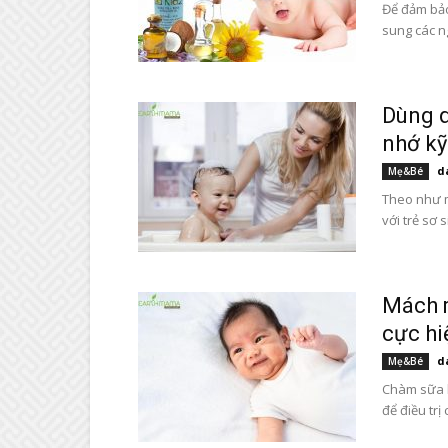
Để đảm bảo
sung các n
Dùng d
nhớ kỹ
d
Mẹ&Bé
Theo như m
với trẻ sơ 
Mách m
cực hi
d
Mẹ&Bé
Chàm sữa l
để điều trị