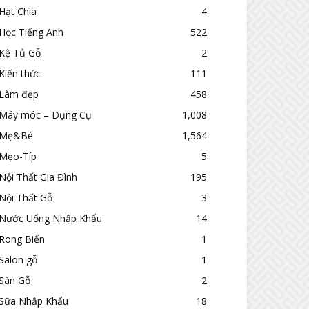
Hạt Chia
4
Học Tiếng Anh
522
Kệ Tủ Gỗ
2
Kiến thức
111
Làm đẹp
458
Máy móc – Dụng Cụ
1,008
Mẹ&Bé
1,564
Mẹo-Típ
5
Nội Thất Gia Đình
195
Nội Thất Gỗ
3
Nước Uống Nhập Khẩu
14
Rong Biển
1
Salon gỗ
1
Sàn Gỗ
2
Sữa Nhập Khẩu
18