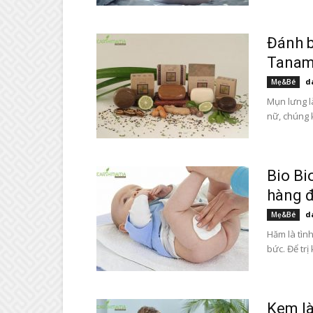
Đánh b
Tanam
d
Mẹ&Bé
Mụn lưng l
nữ, chúng 
Bio Bi
hàng đ
d
Mẹ&Bé
Hăm là tình
bức. Để trị 
Kem là