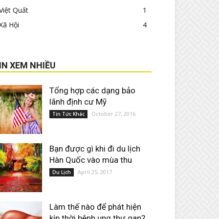
Việt Quất
1
Xã Hội
4
IN XEM NHIỀU
Tổng hợp các dạng bảo
lãnh định cư Mỹ
October 27, 2016
Tin Tức Khác
Bạn được gì khi đi du lịch
Hàn Quốc vào mùa thu
April 25, 2017
Du Lịch
Làm thế nào để phát hiện
kịp thời bệnh ung thư gan?