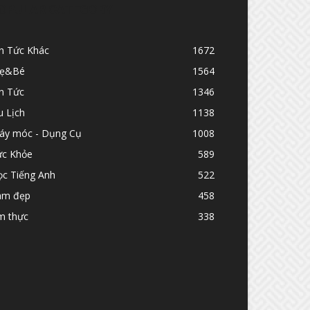
OPULAR CATEGORY
in Tức Khác
1672
ẹ&Bé
1564
n Tức
1346
u Lịch
1138
áy móc - Dụng Cụ
1008
ức Khỏe
589
ọc Tiếng Anh
522
àm đẹp
458
m thực
338