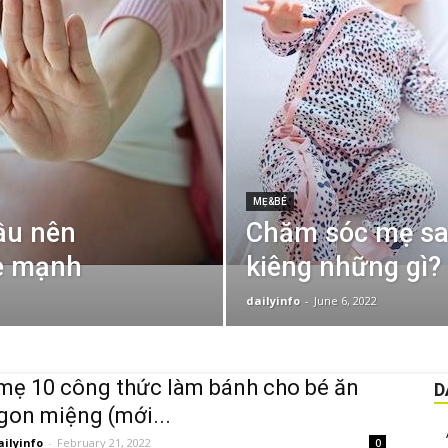
MẸ&BÉ
ầu nên
Chăm sóc mẹ sau
ỏe mạnh
kiêng những gì?
dailyinfo
-
June 6, 2022
ẹ 10 công thức làm bánh cho bé ăn
D
on miệng (mới...
ailyinfo
-
February 21, 2022
0