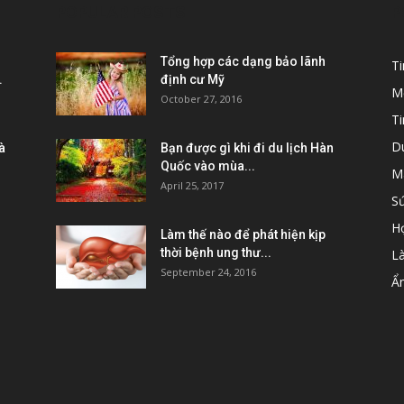
POPULAR POSTS
P
Tổng hợp các dạng bảo lãnh
T
.
định cư Mỹ
M
October 27, 2016
Ti
D
à
Bạn được gì khi đi du lịch Hàn
Quốc vào mùa...
M
April 25, 2017
S
H
Làm thế nào để phát hiện kịp
thời bệnh ung thư...
L
September 24, 2016
Ẩ