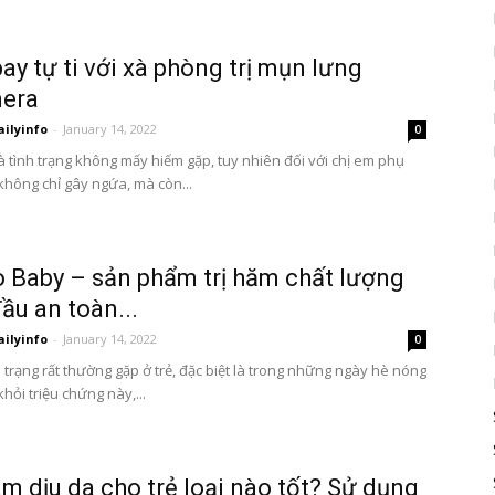
ay tự ti với xà phòng trị mụn lưng
era
ailyinfo
-
January 14, 2022
0
à tình trạng không mấy hiếm gặp, tuy nhiên đối với chị em phụ
không chỉ gây ngứa, mà còn...
o Baby – sản phẩm trị hăm chất lượng
ầu an toàn...
ailyinfo
-
January 14, 2022
0
 trạng rất thường gặp ở trẻ, đặc biệt là trong những ngày hè nóng
khỏi triệu chứng này,...
m dịu da cho trẻ loại nào tốt? Sử dụng