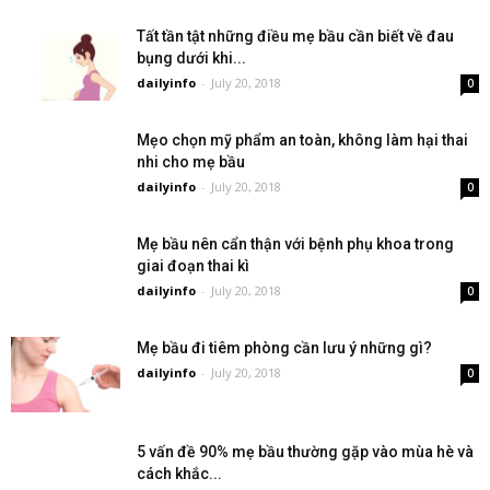
Tất tần tật những điều mẹ bầu cần biết về đau
bụng dưới khi...
dailyinfo
-
July 20, 2018
0
Mẹo chọn mỹ phẩm an toàn, không làm hại thai
nhi cho mẹ bầu
dailyinfo
-
July 20, 2018
0
Mẹ bầu nên cẩn thận với bệnh phụ khoa trong
giai đoạn thai kì
dailyinfo
-
July 20, 2018
0
Mẹ bầu đi tiêm phòng cần lưu ý những gì?
dailyinfo
-
July 20, 2018
0
5 vấn đề 90% mẹ bầu thường gặp vào mùa hè và
cách khắc...