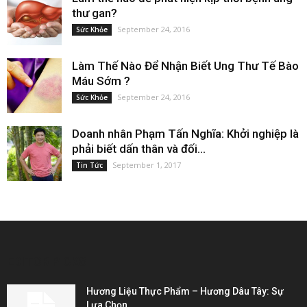
thư gan?
September 24, 2016
Sức Khỏe
Làm Thế Nào Để Nhận Biết Ung Thư Tế Bào
Máu Sớm ?
September 24, 2016
Sức Khỏe
Doanh nhân Phạm Tấn Nghĩa: Khởi nghiệp là
phải biết dấn thân và đối...
September 1, 2017
Tin Tức
EDITOR PICKS
Hương Liệu Thực Phẩm – Hương Dâu Tây: Sự
Lựa Chọn...