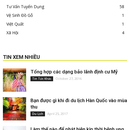
Tư Vấn Tuyển Dụng
58
Vệ Sinh Đồ Gỗ
1
Việt Quất
1
Xã Hội
4
TIN XEM NHIỀU
Tổng hợp các dạng bảo lãnh định cư Mỹ
October 27, 2016
Tin Tức Khác
Bạn được gì khi đi du lịch Hàn Quốc vào mùa
thu
April 25, 2017
Du Lịch
Làm thế nào để phát hiện kịp thời bệnh ung