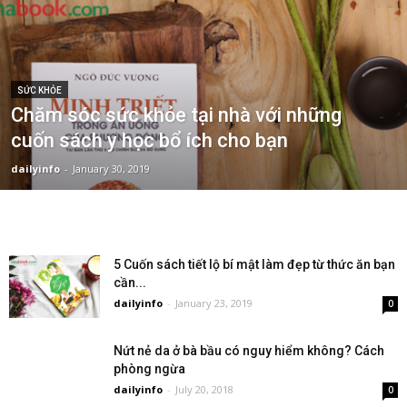
SỨC KHỎE
Chăm sóc sức khỏe tại nhà với những
cuốn sách y học bổ ích cho bạn
dailyinfo
-
January 30, 2019
5 Cuốn sách tiết lộ bí mật làm đẹp từ thức ăn bạn
cần...
dailyinfo
-
January 23, 2019
0
Nứt nẻ da ở bà bầu có nguy hiểm không? Cách
phòng ngừa
dailyinfo
-
July 20, 2018
0