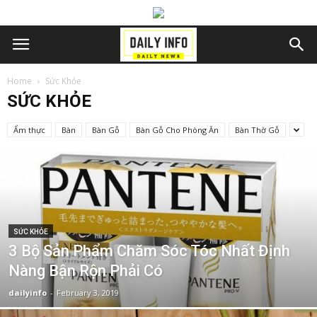
Home
Sức Khỏe
SỨC KHỎE
Ẩm thực
Bàn
Bàn Gỗ
Bàn Gỗ Cho Phòng Ăn
Bàn Thờ Gỗ
SỨC KHỎE
3 Bộ Sản Phẩm Chăm Sóc Tóc Nhất Định
Nàng Bận Rộn Phải Có
dailyinfo
-
February 3, 2019