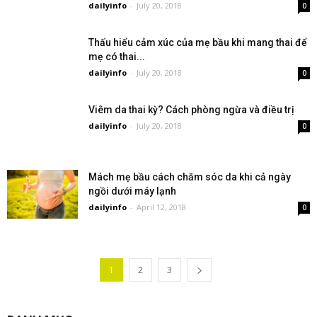
dailyinfo
-
July 20, 2018
0
Thấu hiểu cảm xúc của mẹ bầu khi mang thai để
mẹ có thai...
dailyinfo
-
July 20, 2018
0
Viêm da thai kỳ? Cách phòng ngừa và điều trị
dailyinfo
-
July 20, 2018
0
Mách mẹ bầu cách chăm sóc da khi cả ngày
ngồi dưới máy lạnh
dailyinfo
-
April 12, 2018
0
1
2
3