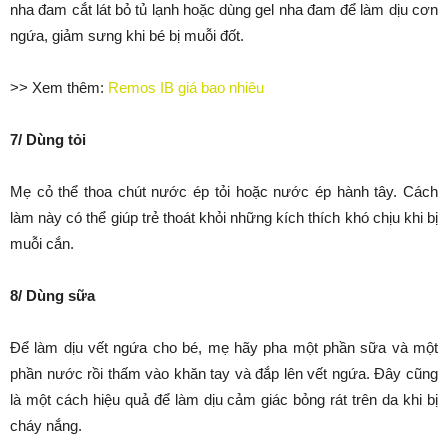
nha đam cắt lát bỏ tủ lạnh hoặc dùng gel nha đam để làm dịu cơn
ngứa, giảm sưng khi bé bị muỗi đốt.
>> Xem thêm:
Remos IB giá bao nhiêu
7/ Dùng tỏi
Mẹ cỏ thể thoa chút nước ép tỏi hoặc nước ép hành tây. Cách
làm này có thể giúp trẻ thoát khỏi những kích thích khó chịu khi bị
muỗi cắn.
8/ Dùng sữa
Để làm dịu vết ngứa cho bé, mẹ hãy pha một phần sữa và một
phần nước rồi thấm vào khăn tay và đắp lên vết ngứa. Đây cũng
là một cách hiệu quả để làm dịu cảm giác bỏng rát trên da khi bị
cháy nắng.