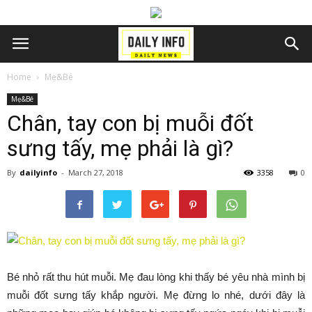
Home
Mẹ&Bé
Mẹ&Bé
Chân, tay con bị muỗi đốt
sưng tấy, mẹ phải là gì?
By
dailyinfo
-
March 27, 2018
3358
0
Bé nhỏ rất thu hút muỗi. Mẹ đau lòng khi thấy bé yêu nhà mình bị
muỗi đốt sưng tấy khắp người. Mẹ đừng lo nhé, dưới đây là