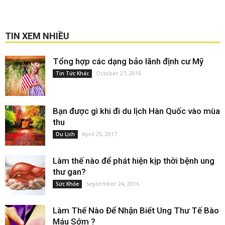
TIN XEM NHIỀU
Tổng hợp các dạng bảo lãnh định cư Mỹ
October 27, 2016
Tin Tức Khác
Bạn được gì khi đi du lịch Hàn Quốc vào mùa
thu
April 25, 2017
Du Lịch
Làm thế nào để phát hiện kịp thời bệnh ung
thư gan?
September 24, 2016
Sức Khỏe
Làm Thế Nào Để Nhận Biết Ung Thư Tế Bào
Máu Sớm ?