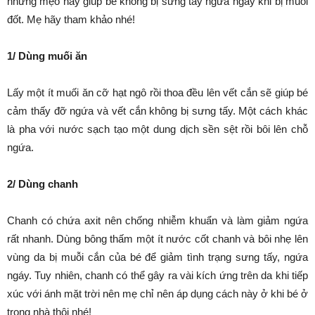
những mẹo hay giúp bé không bị sưng tấy ngứa ngáy khi bị muỗi
đốt. Mẹ hãy tham khảo nhé!
1/ Dùng muối ăn
Lấy một ít muối ăn cỡ hạt ngô rồi thoa đều lên vết cắn sẽ giúp bé
cảm thấy đỡ ngứa và vết cắn không bị sưng tấy. Một cách khác
là pha với nước sạch tạo một dung dịch sền sệt rồi bôi lên chỗ
ngứa.
2/ Dùng chanh
Chanh có chứa axit nên chống nhiễm khuẩn và làm giảm ngứa
rất nhanh. Dùng bông thấm một ít nước cốt chanh và bôi nhẹ lên
vùng da bị muỗi cắn của bé để giảm tình trạng sưng tấy, ngứa
ngáy. Tuy nhiên, chanh có thể gây ra vài kích ứng trên da khi tiếp
xúc với ánh mặt trời nên mẹ chỉ nên áp dụng cách này ở khi bé ở
trong nhà thôi nhé!