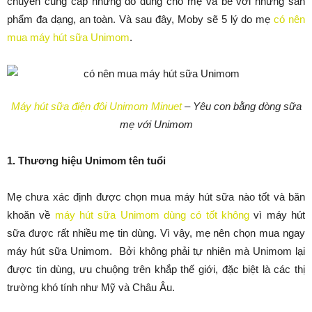
chuyên cung cấp những đồ dùng cho mẹ và bé với những sản
phẩm đa dạng, an toàn. Và sau đây, Moby sẽ 5 lý do mẹ
có nên
mua máy hút sữa Unimom
.
Máy hút sữa điện đôi Unimom Minuet
– Yêu con bằng dòng sữa
mẹ với Unimom
1. Thương hiệu Unimom tên tuổi
Mẹ chưa xác định được chọn mua máy hút sữa nào tốt và băn
khoăn về
máy hút sữa Unimom dùng có tốt không
vì máy hút
sữa được rất nhiều mẹ tin dùng. Vì vậy, mẹ nên chọn mua ngay
máy hút sữa Unimom. Bởi không phải tự nhiên mà Unimom lại
được tin dùng, ưu chuộng trên khắp thế giới, đặc biệt là các thị
trường khó tính như Mỹ và Châu Âu.