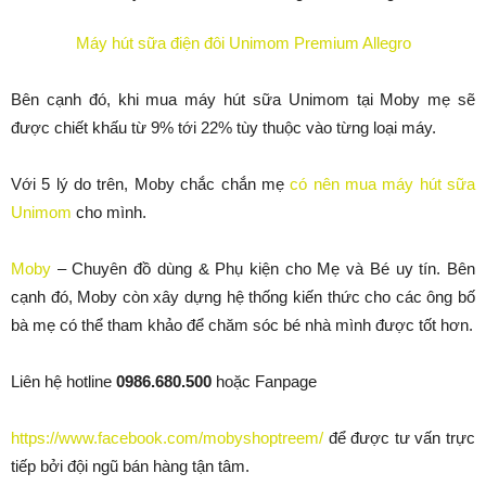
Máy hút sữa điện đôi Unimom Premium Allegro
Bên cạnh đó, khi mua máy hút sữa Unimom tại Moby mẹ sẽ
được chiết khấu từ 9% tới 22% tùy thuộc vào từng loại máy.
Với 5 lý do trên, Moby chắc chắn mẹ
có nên mua máy hút sữa
Unimom
cho mình.
Moby
– Chuyên đồ dùng & Phụ kiện cho Mẹ và Bé uy tín. Bên
cạnh đó, Moby còn xây dựng hệ thống kiến thức cho các ông bố
bà mẹ có thể tham khảo để chăm sóc bé nhà mình được tốt hơn.
Liên hệ hotline
0986.680.500
hoặc Fanpage
https://www.facebook.com/mobyshoptreem/
để được tư vấn trực
tiếp bởi đội ngũ bán hàng tận tâm.