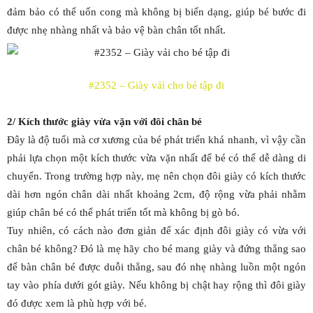
đảm bảo có thể uốn cong mà không bị biến dạng, giúp bé bước đi
được nhẹ nhàng nhất và bảo vệ bàn chân tốt nhất.
#2352 – Giày vải cho bé tập đi
2/ Kích thước giày vừa vặn với đôi chân bé
Đây là độ tuổi mà cơ xương của bé phát triển khá nhanh, vì vậy cần
phải lựa chọn một kích thước vừa vặn nhất để bé có thể dễ dàng di
chuyển. Trong trường hợp này, mẹ nên chọn đôi giày có kích thước
dài hơn ngón chân dài nhất khoảng 2cm, độ rộng vừa phải nhằm
giúp chân bé có thể phát triển tốt mà không bị gò bó.
Tuy nhiên, có cách nào đơn giản để xác định đôi giày có vừa với
chân bé không? Đó là mẹ hãy cho bé mang giày và đứng thẳng sao
để bàn chân bé được duỗi thẳng, sau đó nhẹ nhàng luồn một ngón
tay vào phía dưới gót giày. Nếu không bị chật hay rộng thì đôi giày
đó được xem là phù hợp với bé.