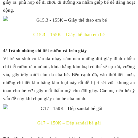
giày ra, phù hợp để đi chơi, đi đường xa nhằm giúp bé dễ dàng hoạt
động.
G15.3 – 155K – Giày thể thao em bé
4/ Tránh những chi tiết rườm rà trên giày
Vì trẻ sơ sinh có làn da nhạy cảm nên những đôi giày đính nhiều
chi tiết rườm rà như nút, khóa bằng kim loại có thể sẽ cọ xát, vướng
víu, gây trầy xướt cho da của bé. Bên cạnh đó, vào thời tiết mưa,
những chi tiết làm bằng kim loại này rất dễ bị rỉ sét vừa không an
toàn cho bé vừa gây mất thẩm mỹ cho đôi giày. Các mẹ nên lưu ý
vấn đề này khi chọn giày cho bé của mình.
G17 – 150K – Dép sandal bé gái