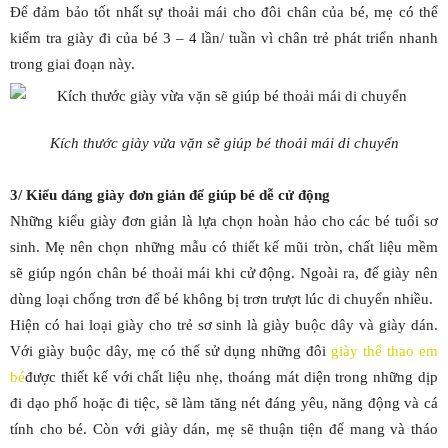
Để đảm bảo tốt nhất sự thoải mái cho đôi chân của bé, mẹ có thể
kiểm tra giày đi của bé 3 – 4 lần/ tuần vì chân trẻ phát triển nhanh
trong giai đoạn này.
Kích thước giày vừa vặn sẽ giúp bé thoải mái di chuyển
3/ Kiểu dáng giày đơn giản để giúp bé dễ cử động
Những kiểu giày đơn giản là lựa chọn hoàn hảo cho các bé tuổi sơ
sinh. Mẹ nên chọn những mẫu có thiết kế mũi tròn, chất liệu mềm
sẽ giúp ngón chân bé thoải mái khi cử động. Ngoài ra, đế giày nên
dùng loại chống trơn để bé không bị trơn trượt lúc di chuyển nhiều.
Hiện có hai loại giày cho trẻ sơ sinh là giày buộc dây và giày dán.
Với giày buộc dây, mẹ có thể sử dụng những đôi
giày thể thao em
bé
được thiết kế với chất liệu nhẹ, thoáng mát diện trong những dịp
đi dạo phố hoặc đi tiệc, sẽ làm tăng nét đáng yêu, năng động và cá
tính cho bé. Còn với giày dán, mẹ sẽ thuận tiện để mang và tháo