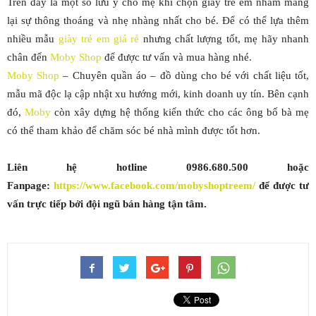
Trên đây là một số lưu ý cho mẹ khi chọn giày trẻ em nhằm mang
lại sự thông thoáng và nhẹ nhàng nhất cho bé. Để có thể lựa thêm
nhiều mẫu
giày trẻ em giá rẻ
nhưng chất lượng tốt, mẹ hãy nhanh
chân đến
Moby Shop
để được tư vấn và mua hàng nhé.
Moby Shop
– Chuyên quần áo – đồ dùng cho bé với chất liệu tốt,
mẫu mã độc lạ cập nhật xu hướng mới, kinh doanh uy tín. Bên cạnh
đó,
Moby
còn xây dựng hệ thống kiến thức cho các ông bố bà mẹ
có thể tham khảo để chăm sóc bé nhà mình được tốt hơn.
Liên hệ hotline
0986.680.500
hoặc
Fanpage:
https://www.facebook.com/mobyshoptreem/
để được tư
vấn trực tiếp bởi đội ngũ bán hàng tận tâm.