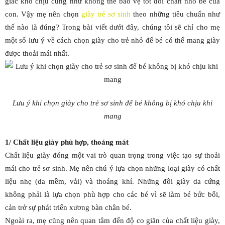
giác khó chịu cũng như không thể bảo vệ tốt đôi chân nhỏ bé của
con. Vậy mẹ nên chọn
giày trẻ sơ sinh
theo những tiêu chuẩn như
thế nào là đúng? Trong bài viết dưới đây, chúng tôi sẽ chỉ cho mẹ
một số lưu ý về cách chọn giày cho trẻ nhỏ để bé có thể mang giày
được thoải mái nhất.
Lưu ý khi chọn giày cho trẻ sơ sinh để bé không bị khó chịu khi
mang
1/ Chất liệu giày phù hợp, thoáng mát
Chất liệu giày đóng một vai trò quan trọng trong việc tạo sự thoải
mái cho trẻ sơ sinh. Mẹ nên chú ý lựa chọn những loại giày có chất
liệu nhẹ (da mềm, vải) và thoáng khí. Những đôi giày da cứng
không phải là lựa chọn phù hợp cho các bé vì sẽ làm bé bức bối,
cản trở sự phát triển xương bàn chân bé.
Ngoài ra, mẹ cũng nên quan tâm đến độ co giãn của chất liệu giày,