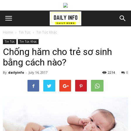
Home
Tin Tức
Tin Tức Khác
Tin Tức
Tin Tức Khác
Chống hăm cho trẻ sơ sinh
bằng cách nào?
By
dailyinfo
-
July 14, 2017
2214
0