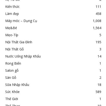
Kiến thức
111
Làm đẹp
458
Máy móc – Dụng Cụ
1,008
Mẹ&Bé
1,564
Mẹo-Típ
5
Nội Thất Gia Đình
195
Nội Thất Gỗ
3
Nước Uống Nhập Khẩu
14
Rong Biển
1
Salon gỗ
1
Sàn Gỗ
2
Sữa Nhập Khẩu
18
Sức Khỏe
589
Thế Giới
1
Thể Thao
10