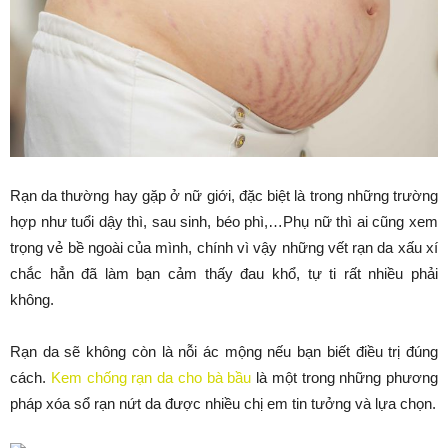
Rạn da thường hay gặp ở nữ giới, đặc biệt là trong những trường
hợp như tuổi dậy thì, sau sinh, béo phì,…Phụ nữ thì ai cũng xem
trọng vẻ bề ngoài của mình, chính vì vậy những vết rạn da xấu xí
chắc hẳn đã làm bạn cảm thấy đau khổ, tự ti rất nhiều phải
không.
Rạn da sẽ không còn là nỗi ác mộng nếu bạn biết điều trị đúng
cách.
Kem chống rạn da cho bà bầu
là một trong những phương
pháp xóa sổ rạn nứt da được nhiều chị em tin tưởng và lựa chọn.