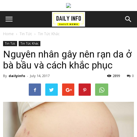
Home
Tin Tức
Tin Tức Khác
Tin Tức
Tin Tức Khác
Nguyên nhân gây nên rạn da ở
bà bầu và cách khắc phục
By
dailyinfo
-
July 14, 2017
2899
0