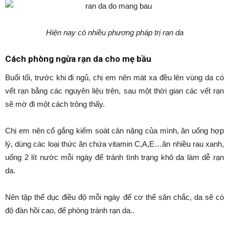
Hiện nay có nhiều phương pháp trị rạn da
Cách phòng ngừa rạn da cho mẹ bầu
Buổi tối, trước khi đi ngủ, chị em nên mát xa đều lên vùng da có
vết rạn bằng các nguyên liệu trên, sau một thời gian các vết rạn
sẽ mờ đi một cách trông thấy.
Chị em nên cố gắng kiểm soát cân nặng của mình, ăn uống hợp
lý, dùng các loại thức ăn chứa vitamin C,A,E…ăn nhiều rau xanh,
uống 2 lít nước mỗi ngày để tránh tình trạng khô da làm dễ rạn
da.
Nên tập thể dục điều độ mỗi ngày để cơ thể săn chắc, da sẽ có
độ đàn hồi cao, để phòng tránh rạn da..