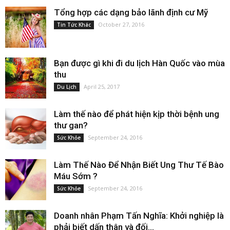
Tổng hợp các dạng bảo lãnh định cư Mỹ
October 27, 2016
Tin Tức Khác
Bạn được gì khi đi du lịch Hàn Quốc vào mùa
thu
April 25, 2017
Du Lịch
Làm thế nào để phát hiện kịp thời bệnh ung
thư gan?
September 24, 2016
Sức Khỏe
Làm Thế Nào Để Nhận Biết Ung Thư Tế Bào
Máu Sớm ?
September 24, 2016
Sức Khỏe
Doanh nhân Phạm Tấn Nghĩa: Khởi nghiệp là
phải biết dấn thân và đối...