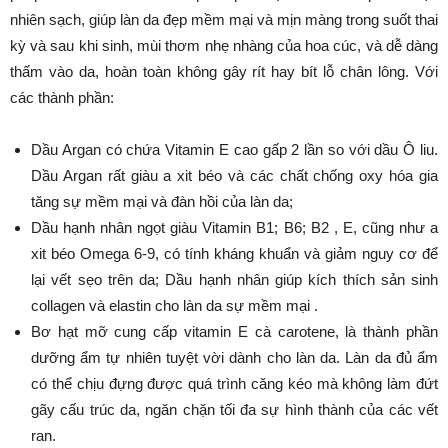
nhiên sạch, giúp làn da đẹp mềm mại và mịn màng trong suốt thai
kỳ và sau khi sinh, mùi thơm nhẹ nhàng của hoa cúc, và dễ dàng
thấm vào da, hoàn toàn không gây rít hay bít lỗ chân lông. Với
các thành phần:
Dầu Argan có chứa Vitamin E cao gấp 2 lần so với dầu Ô liu.
Dầu Argan rất giàu a xit béo và các chất chống oxy hóa gia
tăng sự mềm mại và đàn hồi của làn da;
Dầu hạnh nhân ngọt giàu Vitamin B1; B6; B2 , E, cũng như a
xit béo Omega 6-9, có tính kháng khuẩn và giảm nguy cơ để
lại vết sẹo trên da; Dầu hạnh nhân giúp kích thích sản sinh
collagen và elastin cho làn da sự mềm mại .
Bơ hạt mỡ cung cấp vitamin E cà carotene, là thành phần
dưỡng ẩm tự nhiên tuyệt vời dành cho làn da. Làn da đủ ẩm
có thể chịu đựng được quá trình căng kéo mà không làm đứt
gãy cấu trúc da, ngăn chặn tối đa sự hình thành của các vết
ran.