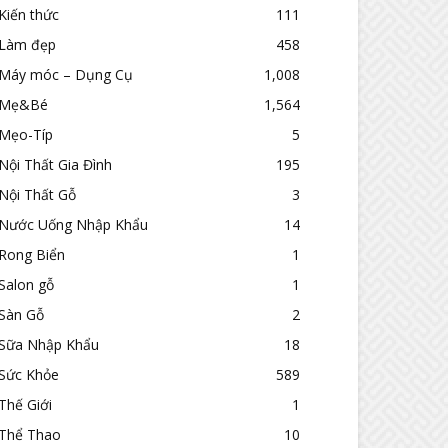
Kiến thức
111
Làm đẹp
458
Máy móc – Dụng Cụ
1,008
Mẹ&Bé
1,564
Mẹo-Típ
5
Nội Thất Gia Đình
195
Nội Thất Gỗ
3
Nước Uống Nhập Khẩu
14
Rong Biển
1
Salon gỗ
1
Sàn Gỗ
2
Sữa Nhập Khẩu
18
Sức Khỏe
589
Thế Giới
1
Thể Thao
10