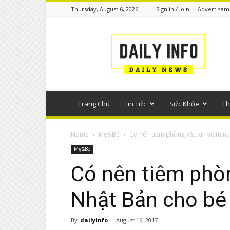
Thursday, August 6, 2026
Sign in / Join
Advertisem
Tin
tức
phổ
thông
Trang Chủ
Tin Tức
Sức Khỏe
Th
Home
Mẹ&Bé
Có nên tiêm phòng vắc xin viêm nã
Mẹ&Bé
Có nên tiêm phò
Nhật Bản cho bé
By
dailyinfo
-
August 16, 2017