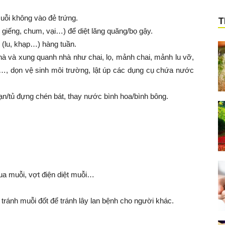
uỗi không vào đẻ trứng.
T
giếng, chum, vại…) để diệt lăng quăng/bọ gậy.
(lu, khạp…) hàng tuần.
hà và xung quanh nhà như chai, lọ, mảnh chai, mảnh lu vỡ,
lá…, dọn vệ sinh môi trường, lật úp các dụng cụ chứa nước
n/tủ đựng chén bát, thay nước bình hoa/bình bông.
ua muỗi, vợt điện diệt muỗi…
tránh muỗi đốt để tránh lây lan bệnh cho người khác.