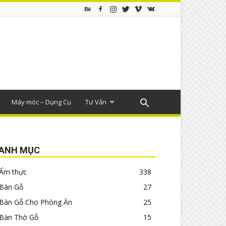
Máy móc – Dụng Cụ
Tư Vấn
ANH MỤC
Ẩm thực
338
Bàn Gỗ
27
Bàn Gỗ Cho Phòng Ăn
25
Bàn Thờ Gỗ
15