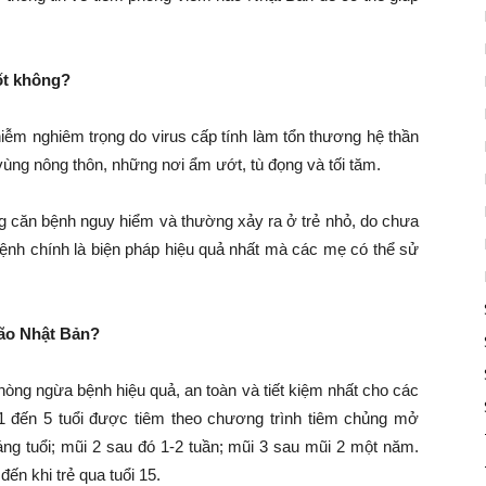
ốt không?
iễm nghiêm trọng do virus cấp tính làm tổn thương hệ thần
vùng nông thôn, những nơi ẩm ướt, tù đọng và tối tăm.
g căn bệnh nguy hiểm và thường xảy ra ở trẻ nhỏ, do chưa
bệnh chính là biện pháp hiệu quả nhất mà các mẹ có thể sử
não Nhật Bản?
hòng ngừa bệnh hiệu quả, an toàn và tiết kiệm nhất cho các
 đến 5 tuổi được tiêm theo chương trình tiêm chủng mở
háng tuổi; mũi 2 sau đó 1-2 tuần; mũi 3 sau mũi 2 một năm.
ến khi trẻ qua tuổi 15.