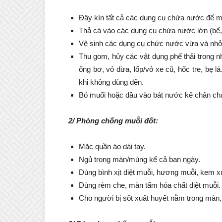
Đậy kín tất cả các dụng cụ chứa nước để m
Thả cá vào các dụng cụ chứa nước lớn (bể, 
Vệ sinh các dụng cụ chức nước vừa và nhỏ 
Thu gom, hủy các vật dụng phế thải trong n
ống bơ, vỏ dừa, lốp/vỏ xe cũ, hốc tre, bẹ 
khi không dùng đến.
Bỏ muối hoặc dầu vào bát nước kê chân chạ
2/ Phòng chống muỗi đốt:
Mặc quần áo dài tay.
Ngủ trong màn/mùng kể cả ban ngày.
Dùng bình xịt diệt muỗi, hương muỗi, kem x
Dùng rèm che, màn tẩm hóa chất diệt muỗi.
Cho người bị sốt xuất huyết nằm trong màn, 