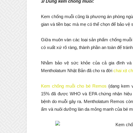
3/ Dùng kem chống muỗi:
Kem chống muỗi cũng là phương án phòng ngừa 
gian và tiền bạc mà mẹ có thể chọn để bảo vệ 
Giữa muôn vàn các loại sản phẩm chống muỗi t
có xuất xứ rõ ràng, thành phần an toàn để tránh 
Nhằm bảo vệ sức khỏe của cả gia đình và 
Mentholatum Nhật Bản đã cho ra đời
chai xịt 
Kem chống muỗi cho bé Remos
(dạng kem v
15% đã được WHO và EPA chứng nhận hiệu qu
bệnh do muỗi gây ra. Mentholatum Remos còn c
ẩm và nuôi dưỡng làn da mỏng manh của bé mộ