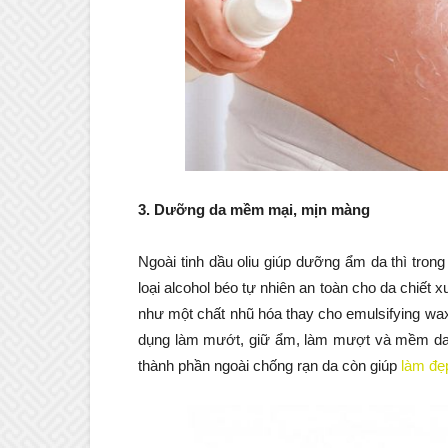
3. Dưỡng da mềm mại, mịn màng
Ngoài tinh dầu oliu giúp dưỡng ẩm da thì tron
loại alcohol béo tự nhiên an toàn cho da chiết x
như một chất nhũ hóa thay cho emulsifying wax
dụng làm mướt, giữ ẩm, làm mượt và mềm da. 
thành phần ngoài chống rạn da còn giúp
làm đẹ