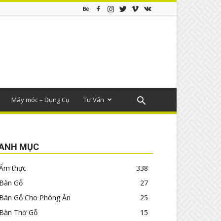
Máy móc – Dụng Cụ
Tư Vấn
ANH MỤC
Ẩm thực
338
Bàn Gỗ
27
Bàn Gỗ Cho Phòng Ăn
25
Bàn Thờ Gỗ
15