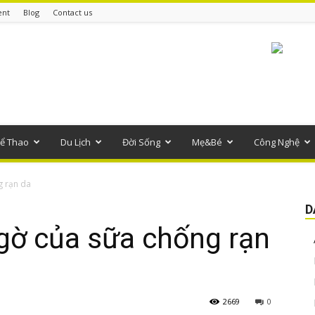
ent
Blog
Contact us
ể Thao
Du Lịch
Đời Sống
Mẹ&Bé
Công Nghệ
g rạn da
D
gờ của sữa chống rạn
2669
0