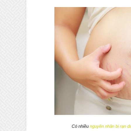
Có nhiều
nguyên nhân bị rạn d