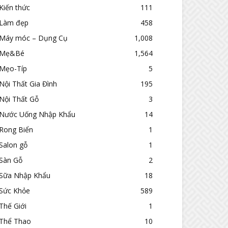
Kiến thức
111
Làm đẹp
458
Máy móc – Dụng Cụ
1,008
Mẹ&Bé
1,564
Mẹo-Típ
5
Nội Thất Gia Đình
195
Nội Thất Gỗ
3
Nước Uống Nhập Khẩu
14
Rong Biển
1
Salon gỗ
1
Sàn Gỗ
2
Sữa Nhập Khẩu
18
Sức Khỏe
589
Thế Giới
1
Thể Thao
10