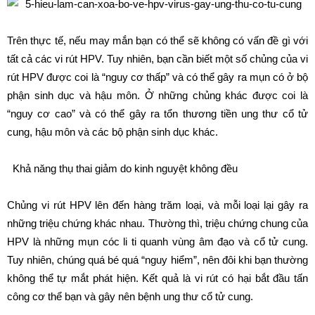
Trên thực tế, nếu may mắn bạn có thể sẽ không có vấn đề gì với
tất cả các vi rút HPV. Tuy nhiên, bạn cần biết một số chủng của vi
rút HPV được coi là “nguy cơ thấp” và có thể gây ra mụn có ở bộ
phận sinh dục và hậu môn. Ở những chủng khác được coi là
“nguy cơ cao” và có thể gây ra tổn thương tiền ung thư cổ tử
cung, hậu môn và các bộ phận sinh dục khác.
Khả năng thụ thai giảm do kinh nguyệt không đều
Chủng vi rút HPV lên đến hàng trăm loại, và mỗi loại lại gây ra
những triệu chứng khác nhau. Thường thì, triệu chứng chung của
HPV là những mụn cóc li ti quanh vùng âm đạo và cổ tử cung.
Tuy nhiên, chúng quá bé quá “nguy hiểm”, nên đôi khi bạn thường
không thể tự mắt phát hiện. Kết quả là vi rút có hại bắt đầu tấn
công cơ thể bạn và gây nên bệnh ung thư cổ tử cung.