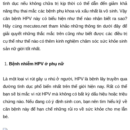
tình dục nếu không chữa trị kịp thời có thể dẫn đến giảm khả
năng thụ thai mắc các bệnh phụ khoa và xấu nhất là vô sinh. Vậy
căn bệnh HPV này có biểu hiện như thế nào nhận biết ra sao?
Hãy cùng mecuteo.net tham khảo những thông tin dưới đây để
giải quyết những thắc mắc trên cũng như biết được các điều trị
cụ thể như thế nào có thêm kinh nghiệm chăm sóc sức khỏe sinh
sản nữ giới tốt nhất.
Bệnh nhiễm HPV ở phụ nữ
Là một loại vi rút gây u nhú ở người, HPV là bệnh lây truyền qua
đường tình dục phổ biến nhất trên thế giới hiện nay. Rất có thể
bạn sẽ bị mắc vi rút HPV mà không có bất kỳ dấu hiệu hoặc triệu
chứng nào. Nếu đang có ý định sinh con, bạn nên tìm hiểu kỹ về
căn bệnh này để hạn chế những rủi ro về sức khỏe cho mẹ lẫn
bé.