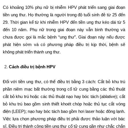
Có khoảng 10% phụ nữ bị nhiễm HPV phát triển sang giai đoạn
tiền ung thư. Họ thường là người trong độ tuổi sinh đẻ từ 25 đến
29. Thời gian kể từ khi nhiễm HPV đến tiền ung thư kéo dài từ 5
đến 10 năm. Phụ nữ trong giai đoạn này vẫn bình thường và
chưa được gọi là mắc bệnh “ung thư”. Giai đoạn này nếu được
phát hiện sớm và có phương pháp điều trị kịp thời, bệnh sẽ
không phát triển thành ung thư.
Cách điều trị bệnh HPV
Đối với tiền ung thư, có thể điều trị bằng 3 cách: Cắt bỏ khu trú
phần niêm mạc bất thường trong cổ tử cung bằng các thủ thuật
cắt bỏ khu trú hoặc các thủ thuật nạo hay bóc tách (ablative); cắt
bỏ khu trú bao gồm sinh thiết khoét chóp hoặc thủ tục cắt vòng
điện (LEEP); nạo hay bóc tách bao gồm hơi laser hoặc đông lạnh.
Việc lựa chọn phương pháp điều trị phải được thảo luận với bác
sĩ. Điều trị thành công tiền ung thư cổ tử cung gần như chắc chắn