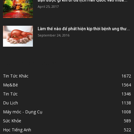
Bạn được gì khi đi du lịch Hàn Quốc vào mùa...
April 25, 2017
Làm thế nào để phát hiện kịp thời bệnh ung thư...
September 24, 2016
POPULAR CATEGORY
Tin Tức Khác
1672
Mẹ&Bé
1564
Tin Tức
1346
Du Lịch
1138
Máy móc - Dụng Cụ
1008
Sức Khỏe
589
Học Tiếng Anh
522