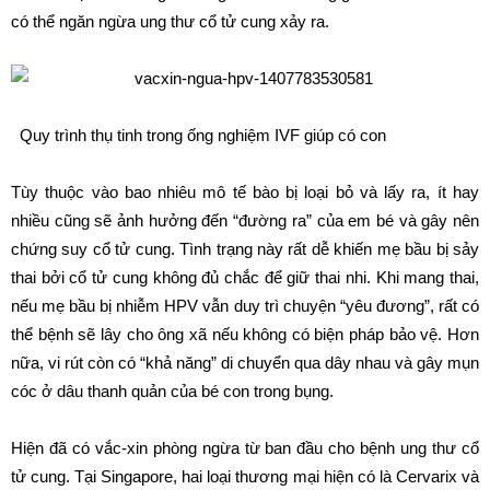
có thể ngăn ngừa ung thư cổ tử cung xảy ra.
Quy trình thụ tinh trong ống nghiệm IVF giúp có con
Tùy thuộc vào bao nhiêu mô tế bào bị loại bỏ và lấy ra, ít hay
nhiều cũng sẽ ảnh hưởng đến “đường ra” của em bé và gây nên
chứng suy cổ tử cung. Tình trạng này rất dễ khiến mẹ bầu bị sảy
thai bởi cổ tử cung không đủ chắc để giữ thai nhi. Khi mang thai,
nếu mẹ bầu bị nhiễm HPV vẫn duy trì chuyện “yêu đương”, rất có
thể bệnh sẽ lây cho ông xã nếu không có biện pháp bảo vệ. Hơn
nữa, vi rút còn có “khả năng” di chuyển qua dây nhau và gây mụn
cóc ở dâu thanh quản của bé con trong bụng.
Hiện đã có vắc-xin phòng ngừa từ ban đầu cho bệnh ung thư cổ
tử cung. Tại Singapore, hai loại thương mại hiện có là Cervarix và