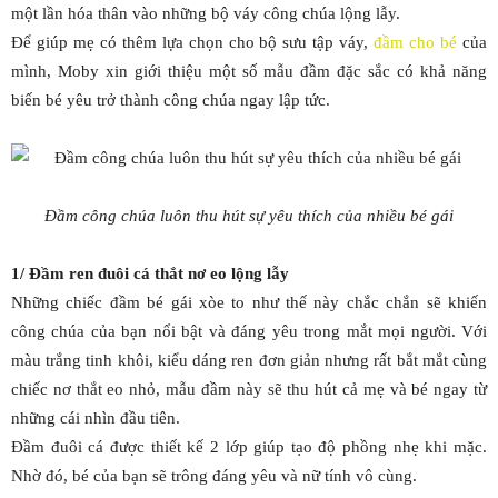
một lần hóa thân vào những bộ váy công chúa lộng lẫy.
Để giúp mẹ có thêm lựa chọn cho bộ sưu tập váy,
đầm cho bé
của
mình, Moby xin giới thiệu một số mẫu đầm đặc sắc có khả năng
biến bé yêu trở thành công chúa ngay lập tức.
Đầm công chúa luôn thu hút sự yêu thích của nhiều bé gái
1/ Đầm ren đuôi cá thắt nơ eo lộng lẫy
Những chiếc đầm bé gái xòe to như thế này chắc chắn sẽ khiến
công chúa của bạn nổi bật và đáng yêu trong mắt mọi người. Với
màu trắng tinh khôi, kiểu dáng ren đơn giản nhưng rất bắt mắt cùng
chiếc nơ thắt eo nhỏ, mẫu đầm này sẽ thu hút cả mẹ và bé ngay từ
những cái nhìn đầu tiên.
Đầm đuôi cá được thiết kế 2 lớp giúp tạo độ phồng nhẹ khi mặc.
Nhờ đó, bé của bạn sẽ trông đáng yêu và nữ tính vô cùng.