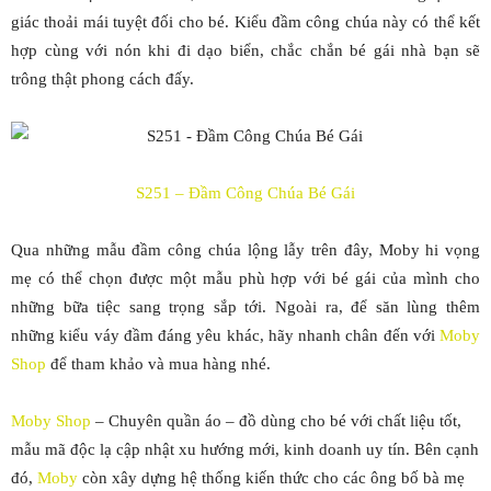
giác thoải mái tuyệt đối cho bé. Kiểu đầm công chúa này có thể kết
hợp cùng với nón khi đi dạo biển, chắc chắn bé gái nhà bạn sẽ
trông thật phong cách đấy.
S251 – Đầm Công Chúa Bé Gái
Qua những mẫu đầm công chúa lộng lẫy trên đây, Moby hi vọng
mẹ có thể chọn được một mẫu phù hợp với bé gái của mình cho
những bữa tiệc sang trọng sắp tới. Ngoài ra, để săn lùng thêm
những kiểu váy đầm đáng yêu khác, hãy nhanh chân đến với
Moby
Shop
để tham khảo và mua hàng nhé.
Moby Shop
– Chuyên quần áo – đồ dùng cho bé với chất liệu tốt,
mẫu mã độc lạ cập nhật xu hướng mới, kinh doanh uy tín. Bên cạnh
đó,
Moby
còn xây dựng hệ thống kiến thức cho các ông bố bà mẹ