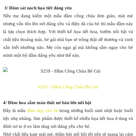
3/ Đầm sát nách họa tiết đáng yêu
Nếu mẹ đang kiếm một mẫu đầm công chúa đơn giản, mát mẻ
nhưng vẫn tôn lên nét đáng yêu và điệu đà của bé thì mẫu đầm này
là lựa chọn thích hợp. Với thiết kế họa tiết hoa, bướm nổi bật và
chất liệu thoáng mát, bé gái nhà bạn sẽ trông thật dễ thương và xinh
xắn biết nhường nào. Mẹ còn ngại gì mà không sắm ngay cho bé
mình một bộ đầm đáng yêu như thế này.
S259 – Đầm Công Chúa Bé Gái
4/ Đầm hoa sẫm màu thắt nơ bản lớn nổi bật
Đây là mẫu
đầm đẹp cho bé
trong những buổi sinh nhật hoặc buổi
tiệc nhẹ nhàng. Sản phẩm được thiết kế nhiều họa tiết hoa ở tùng và
đính nơ to ở eo làm tăng nét đáng yêu cho bé.
Nhờ chất liệu kate mát mẻ, thấm hút mồ hôi tốt nên sẽ mang lại cảm