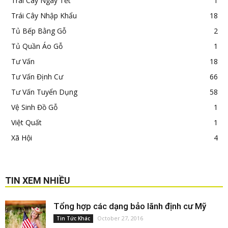
Trái Cây Ngày Tết
1
Trái Cây Nhập Khẩu
18
Tủ Bếp Bằng Gỗ
2
Tủ Quần Áo Gỗ
1
Tư Vấn
18
Tư Vấn Định Cư
66
Tư Vấn Tuyển Dụng
58
Vệ Sinh Đồ Gỗ
1
Việt Quất
1
Xã Hội
4
TIN XEM NHIỀU
Tổng hợp các dạng bảo lãnh định cư Mỹ
October 27, 2016
Tin Tức Khác