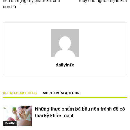
nên sử dụng mỹ phẩm khi cho
thủy cho người mệnh kim
con bú
dailyinfo
RELATED ARTICLES
MORE FROM AUTHOR
Những thực phẩm bà bầu nên tránh để có
thai kỳ khỏe mạnh
Mẹ&Bé