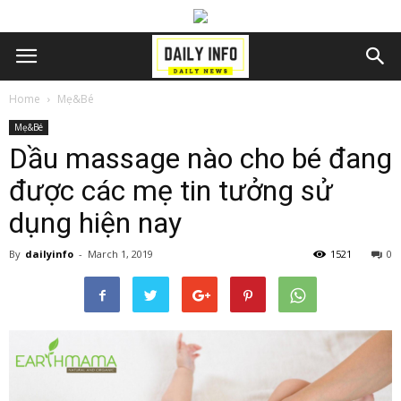
Home
Mẹ&Bé
Mẹ&Bé
Dầu massage nào cho bé đang
được các mẹ tin tưởng sử
dụng hiện nay
By
dailyinfo
-
March 1, 2019
1521
0