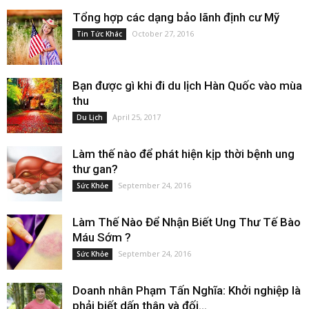
Tổng hợp các dạng bảo lãnh định cư Mỹ
October 27, 2016
Tin Tức Khác
Bạn được gì khi đi du lịch Hàn Quốc vào mùa
thu
April 25, 2017
Du Lịch
Làm thế nào để phát hiện kịp thời bệnh ung
thư gan?
September 24, 2016
Sức Khỏe
Làm Thế Nào Để Nhận Biết Ung Thư Tế Bào
Máu Sớm ?
September 24, 2016
Sức Khỏe
Doanh nhân Phạm Tấn Nghĩa: Khởi nghiệp là
phải biết dấn thân và đối...