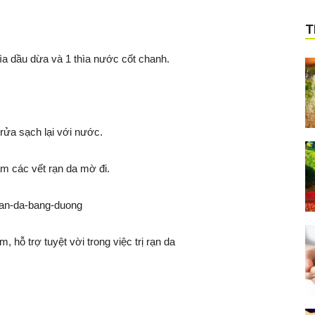
T
ìa dầu dừa và 1 thìa nước cốt chanh.
ửa sạch lại với nước.
àm các vết rạn da mờ đi.
, hỗ trợ tuyệt vời trong việc trị rạn da
u