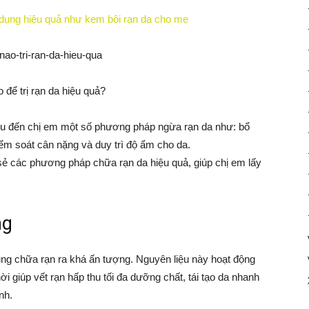
 dụng hiệu quả như kem bôi rạn da cho mẹ
 để trị rạn da hiệu quả?
iệu đến chị em một số phương pháp ngừa rạn da như: bổ
ểm soát cân nặng và duy trì độ ẩm cho da.
 sẻ các phương pháp chữa rạn da hiệu quả, giúp chị em lấy
ng
ng chữa rạn ra khá ấn tượng. Nguyên liệu này hoạt động
ời giúp vết rạn hấp thu tối đa dưỡng chất, tái tạo da nhanh
nh.