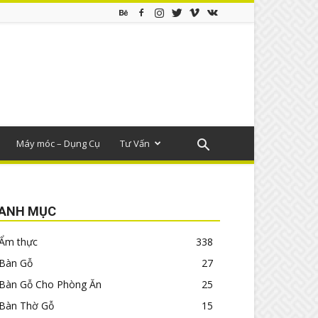
Máy móc – Dụng Cụ
Tư Vấn
ANH MỤC
Ẩm thực
338
Bàn Gỗ
27
Bàn Gỗ Cho Phòng Ăn
25
Bàn Thờ Gỗ
15