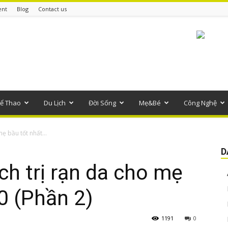
ent
Blog
Contact us
ể Thao
Du Lịch
Đời Sống
Mẹ&Bé
Công Nghệ
ẹ bầu tốt nhất...
D
h trị rạn da cho mẹ
0 (Phần 2)
1191
0