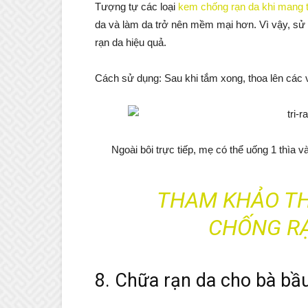
Tượng tự các loại
kem chống rạn da khi mang t
da và làm da trở nên mềm mại hơn. Vì vậy, sử 
rạn da hiệu quả.
Cách sử dụng: Sau khi tắm xong, thoa lên các vị
Ngoài bôi trực tiếp, mẹ có thể uống 1 thìa 
THAM KHẢO T
CHỐNG RẠ
8. Chữa rạn da cho bà b