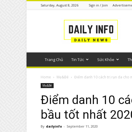
Saturday, August 8, 2026
Sign in / Join
Advertisem
Tin
tức
phổ
thông
Trang Chủ
Tin Tức
Sức Khỏe
Th
Home
Mẹ&Bé
Điểm danh 10 cách trị rạn da cho m
Mẹ&Bé
Điểm danh 10 các
bầu tốt nhất 202
By
dailyinfo
-
September 11, 2020