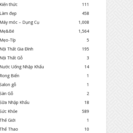
Kiến thức
111
Làm đẹp
458
Máy móc – Dụng Cụ
1,008
Mẹ&Bé
1,564
Mẹo-Típ
5
Nội Thất Gia Đình
195
Nội Thất Gỗ
3
Nước Uống Nhập Khẩu
14
Rong Biển
1
Salon gỗ
1
Sàn Gỗ
2
Sữa Nhập Khẩu
18
Sức Khỏe
589
Thế Giới
1
Thể Thao
10