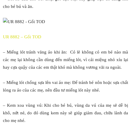
cho bé bú và ăn.
UR 8882 – Gối TOD
– Miếng lót tránh văng áo khi ăn: Có lẽ không có em bé nào mà
các mẹ lại không cần dùng đến miếng lót, vì cái miệng nhỏ xíu lại
hay cựa quậy của các em thật khó mà không vương vãi ra ngoài.
– Miếng lót chống sựa lên vai áo mẹ: Để tránh bé nôn hoặc sựa chất
lỏng ra áo của các mẹ, nên đầu tư miếng lót này nhé.
– Kem xoa vùng vú: Khi cho bé bú, vùng da vú của mẹ sẽ dễ bị
khô, nứt nẻ, do đó dùng kem này sẽ giúp giảm đau, chữa lành da
cho mẹ nhé.