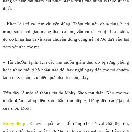
băng vệ sinh dài-thấm hút nhiều dành riêng cho mình là thực sự cần
thiết.
– Khăn lau trĩ và kem chuyên dùng: Thậm chí nếu chưa từng bị trĩ
trong suốt thời gian mang thai, các mẹ vẫn có rủi ro bị trĩ sau sinh,
do đó khăn lau trĩ và kem chuyên dùng cũng nên được đưa vào list
xem xét nha các mẹ.
– Tùi chườm lạnh: Khi các mẹ muốn giảm đau do bị sưng phồng
hoặc nhức mỏi ở bộ phận nào đó, hãy nghĩ ngay đến các túi chườm
lạnh nhé, chúng có hiệu quả nhanh chóng đấy.
Trên đây là một số thông tin do Moby Shop thu thập. Nếu các mẹ
muốn được trải nghiệm sản phẩm trực tiếp vui lòng đến các địa chỉ
của shop Moby.
Moby Shop
– Chuyên quần áo – đồ dùng cho bé với chất liệu tốt,
mẫu mã độc lạ cập nhật xu hướng mới, kinh doanh uy tín. Bên cạnh