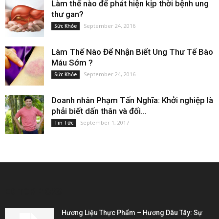
Làm thế nào để phát hiện kịp thời bệnh ung
thư gan?
September 24, 2016
Sức Khỏe
Làm Thế Nào Để Nhận Biết Ung Thư Tế Bào
Máu Sớm ?
September 24, 2016
Sức Khỏe
Doanh nhân Phạm Tấn Nghĩa: Khởi nghiệp là
phải biết dấn thân và đối...
September 1, 2017
Tin Tức
EDITOR PICKS
Hương Liệu Thực Phẩm – Hương Dâu Tây: Sự