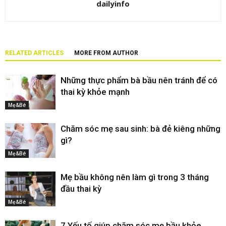
dailyinfo
RELATED ARTICLES
MORE FROM AUTHOR
Những thực phẩm bà bầu nên tránh để có
thai kỳ khỏe mạnh
Mẹ&Bé
Chăm sóc mẹ sau sinh: bà đẻ kiêng những
gì?
Mẹ&Bé
Mẹ bầu không nên làm gì trong 3 tháng
đầu thai kỳ
Mẹ&Bé
7 Yếu tố giúp chăm sóc mẹ bầu khỏe