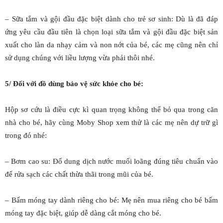
– Sữa tắm và gội đầu đặc biệt dành cho trẻ sơ sinh: Dù là đã đáp
ứng yêu cầu đầu tiên là chọn loại sữa tắm và gội đầu đặc biệt sản
xuất cho làn da nhạy cảm và non nớt của bé, các mẹ cũng nên chỉ
sử dụng chúng với liều lượng vừa phải thôi nhé.
5/ Đối với đồ dùng bảo vệ sức khỏe cho bé:
Hộp sơ cứu là điều cực kì quan trọng không thể bỏ qua trong căn
nhà cho bé, hãy cùng Moby Shop xem thử là các mẹ nên dự trữ gì
trong đó nhé:
– Bơm cao su: Đổ dung dịch nước muối loãng đúng tiêu chuẩn vào
để rửa sạch các chất thừa thãi trong mũi của bé.
– Bấm móng tay dành riêng cho bé: Mẹ nên mua riêng cho bé bấm
móng tay đặc biệt, giúp dễ dàng cắt móng cho bé.