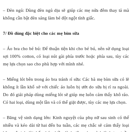
– Đèn ngủ: Dùng đèn ngủ dịu sẽ giúp các mẹ nửa đêm thay tả mà
không cần bật đèn sáng làm bé đột ngột tỉnh giấc.
7/ Đồ dùng đặc biệt cho các mẹ bỉm sữa
– Áo bra cho bé bú: Để thuận tiện khi cho bé bú, nên sử dụng loại
sợi 100% cotton, có loại nút gài phía trước hoặc phía sau, tùy các
mẹ lựa chọn sao cho phù hợp với mình nhé.
– Miếng lót bên trong áo bra tránh rỉ sữa: Các bà mẹ bỉm sữa có lẽ
không ít lần khổ sở với chiếc áo luôn bị ướt do sữa bị rỉ ra ngoài.
Do đó giải pháp dùng miếng lót sẽ giúp mẹ luôn cảm thấy khô ráo.
Có hai loại, dùng một lần và có thể giặt được, tùy các mẹ lựa chọn.
– Băng vệ sinh dạng lớn: Kinh nguyệt của phụ nữ sau sinh có thể
nhiều và kéo dài từ hai đến ba tuần, các mẹ chắc sẽ cảm thấy loại