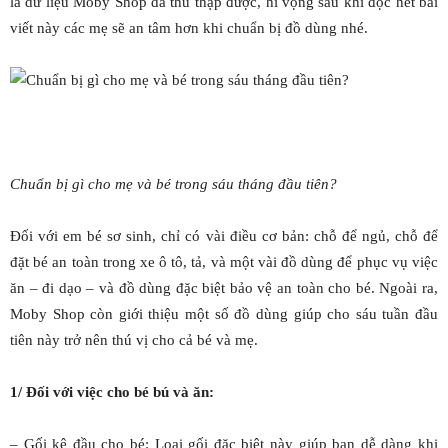
là dữ liệu Moby Shop đã thu thập được, hi vọng sau khi đọc hết bài
viết này các mẹ sẽ an tâm hơn khi chuẩn bị đồ dùng nhé.
Chuẩn bị gì cho mẹ và bé trong sáu tháng đầu tiên?
Đối với em bé sơ sinh, chỉ có vài điều cơ bản: chỗ để ngủ, chỗ để
đặt bé an toàn trong xe ô tô, tả, và một vài đồ dùng để phục vụ việc
ăn – đi dạo – và đồ dùng đặc biệt bảo vệ an toàn cho bé. Ngoài ra,
Moby Shop còn giới thiệu một số đồ dùng giúp cho sáu tuần đầu
tiên này trở nên thú vị cho cả bé và mẹ.
1/ Đối với việc cho bé bú và ăn:
– Gối kê đầu cho bé: Loại gối đặc biệt này giúp bạn dễ dàng khi