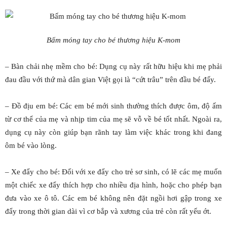
Bấm móng tay cho bé thương hiệu K-mom
– Bàn chải nhẹ mềm cho bé: Dụng cụ này rất hữu hiệu khi mẹ phải
đau đầu với thứ mà dân gian Việt gọi là “cứt trâu” trên đầu bé đấy.
– Đồ địu em bé: Các em bé mới sinh thường thích được ôm, độ ấm
từ cơ thể của mẹ và nhịp tim của mẹ sẽ vỗ về bé tốt nhất. Ngoài ra,
dụng cụ này còn giúp bạn rãnh tay làm việc khác trong khi đang
ôm bé vào lòng.
– Xe đẩy cho bé: Đối với xe đẩy cho trẻ sơ sinh, có lẽ các mẹ muốn
một chiếc xe đẩy thích hợp cho nhiều địa hình, hoặc cho phép bạn
đưa vào xe ô tô. Các em bé không nên đặt ngồi hơi gập trong xe
đẩy trong thời gian dài vì cơ bắp và xương của trẻ còn rất yếu ớt.