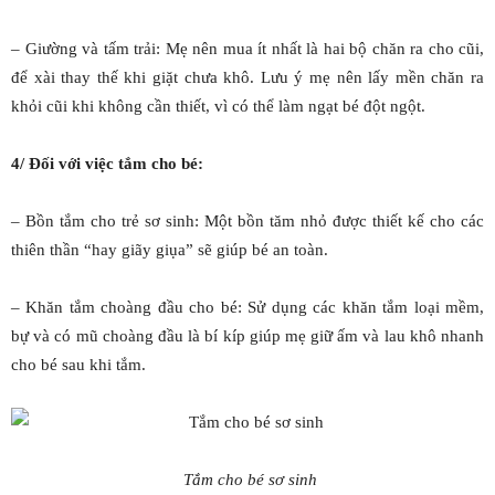
– Giường và tấm trải: Mẹ nên mua ít nhất là hai bộ chăn ra cho cũi,
để xài thay thế khi giặt chưa khô. Lưu ý mẹ nên lấy mền chăn ra
khỏi cũi khi không cần thiết, vì có thể làm ngạt bé đột ngột.
4/ Đối với việc tắm cho bé:
– Bồn tắm cho trẻ sơ sinh: Một bồn tăm nhỏ được thiết kế cho các
thiên thần “hay giãy giụa” sẽ giúp bé an toàn.
– Khăn tắm choàng đầu cho bé: Sử dụng các khăn tắm loại mềm,
bự và có mũ choàng đầu là bí kíp giúp mẹ giữ ấm và lau khô nhanh
cho bé sau khi tắm.
Tắm cho bé sơ sinh