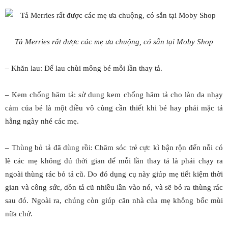
Tả Merries rất được các mẹ ưa chuộng, có sẵn tại Moby Shop
– Khăn lau: Để lau chùi mông bé mỗi lần thay tả.
– Kem chống hăm tả: sử dung kem chống hăm tả cho làn da nhạy
cảm của bé là một điều vô cùng cần thiết khi bé hay phải mặc tả
hằng ngày nhé các mẹ.
– Thùng bỏ tả đã dùng rồi: Chăm sóc trẻ cực kì bận rộn đến nỗi có
lẽ các mẹ không đủ thời gian để mỗi lần thay tả là phải chạy ra
ngoài thùng rác bỏ tả cũ. Do đó dụng cụ này giúp mẹ tiết kiệm thời
gian và công sức, dồn tả cũ nhiều lần vào nó, và sẽ bỏ ra thùng rác
sau đó. Ngoài ra, chúng còn giúp căn nhà của mẹ không bốc mùi
nữa chứ.