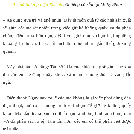
Ty giả thương hiệu Richell
nổi tiếng có sẵn tại Moby Shop
– Xe đung đưa trẻ và ghế nhún: Đây là món quà từ các nhà sản xuất
sẽ giúp các mẹ rất nhiều trong việc giữ bé không quấy, và đa phần
chúng đều tỏ ra hữu dụng. Đối với ghế nhún, chọn loại nghiêng
khoảng 45 độ, các bé sẽ rất thích thú được nhìn ngắm thế giới xung
quanh.
– Máy phát tần số trắng: Tần số kì lạ của chiếc máy sẽ giúp mẹ xoa
dịu các em bé đang quấy khóc, và nhanh chóng đưa bé vào giấc
ngủ.
– Điện thoại: Ngày nay có lẽ các mẹ không lạ gì việc phải dùng đến
điện thoại, mở các chương trình vui nhộn để giữ bé không quấy
khóc. Mới đầu trẻ sơ sinh có thể nhận ra những hình ảnh trắng đen
với độ phân sắc rõ rệt. Khi lớn hơn, các em có thể phân biệt được
màu sắc.