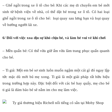
– Ghế ngồi trong xe ô tô cho bé: Khi các mẹ di chuyển em bé mới
sinh từ bệnh viện về nhà, có thể đặt bé trong xe ô tô. Có hai loại
ghế ngồi trong xe ô tô cho bé: loại quay sau lưng bạn và loại quay
về hướng người lái xe.
6/ Đối với việc xoa dịu sự khó chịu bé, và làm bé vui vẻ khi chơi
– Mền quấn bé: Có thể vừa giữ ấm vừa làm trang phục quấn quanh
cho bé.
– Ti giả: Một em bé sơ sinh luôn muốn ngậm một cái gì đó ngay lập
tức mặc dù mới bú mẹ xong. Ti giả là một giải pháp rất hữu hiệu
trong trường hợp này. Đặc biệt đối với các bé hay quấy, mẹ cho bé
ti giả là đảm bảo bé sẽ nằm im cho mẹ làm việc.