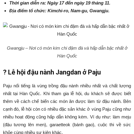
Thời gian diễn ra: Ngày 17 đến ngày 19 tháng 11.
Địa điểm tổ chức: Kimchi-ro, Nam-gu, Gwangju.
Gwangju – Nơi có món kim chi đậm đà và hấp dẫn bậc nhất ở
Hàn Quốc
?
Lễ hội đậu nành Jangdan ở Paju
Paju nổi tiếng là vùng trồng đậu nành nhiều nhất và chất lượng
nhất tại Hàn Quốc. Khi tham gia lễ hội, du khách sẽ được biết
thêm về cách chế biến các món ăn được làm từ đậu nành. Bên
cạnh đó, lễ hội còn có nhiều đặc sản khác ở vùng Paju cũng như
nhiều hoạt động cũng hấp dẫn không kém. Ví dụ như: làm meju
(đậu tương lên men), garaetteok (bánh gạo), cuộc thi về sức
khỏe cùng nhiều sự kiện khác.