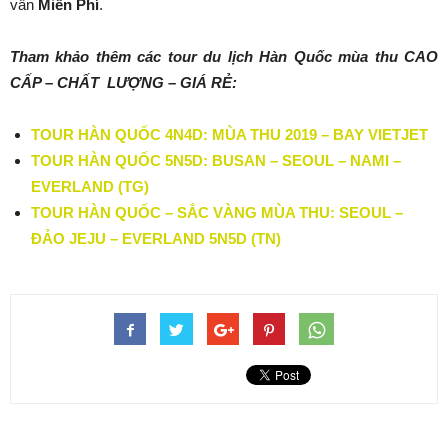
vấn
Miễn Phí
.
Tham khảo thêm các tour du lịch Hàn Quốc mùa thu CAO
CẤP – CHẤT LƯỢNG – GIÁ RẺ:
TOUR HÀN QUỐC 4N4D: MÙA THU 2019 – BAY VIETJET
TOUR HÀN QUỐC 5N5D: BUSAN – SEOUL – NAMI –
EVERLAND (TG)
TOUR HÀN QUỐC – SẮC VÀNG MÙA THU: SEOUL –
ĐẢO JEJU – EVERLAND 5N5D (TN)