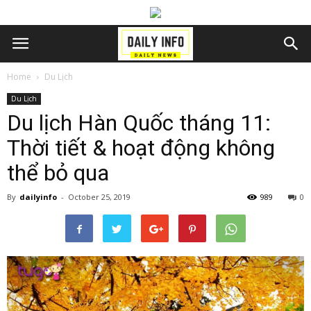
Home
Du Lịch
Du Lịch
Du lịch Hàn Quốc tháng 11:
Thời tiết & hoạt động không
thể bỏ qua
By
dailyinfo
-
October 25, 2019
989
0