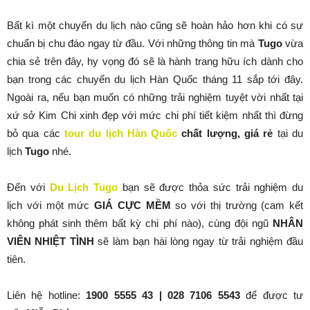
Bất kì một chuyến du lịch nào cũng sẽ hoàn hảo hơn khi có sự
chuẩn bị chu đáo ngay từ đầu. Với những thông tin mà
Tugo
vừa
chia sẻ trên đây, hy vọng đó sẽ là hành trang hữu ích dành cho
bạn trong các chuyến du lịch Hàn Quốc tháng 11 sắp tới đây.
Ngoài ra, nếu bạn muốn có những trải nghiệm tuyệt vời nhất tại
xứ sở Kim Chi xinh đẹp với mức chi phí tiết kiệm nhất thì đừng
bỏ qua các
tour du lịch Hàn Quốc
chất lượng, giá rẻ
tại du
lịch
Tugo
nhé.
Đến với
Du Lịch Tugo
bạn sẽ được thỏa sức trải nghiệm du
lịch với một mức
GIÁ CỰC MỀM
so với thị trường (cam kết
không phát sinh thêm bất kỳ chi phí nào), cùng đội ngũ
NHÂN
VIÊN NHIỆT TÌNH
sẽ làm bạn hài lòng ngay từ trải nghiệm đầu
tiên.
Liên hệ hotline:
1900 5555 43 | 028 7106 5543
để được tư