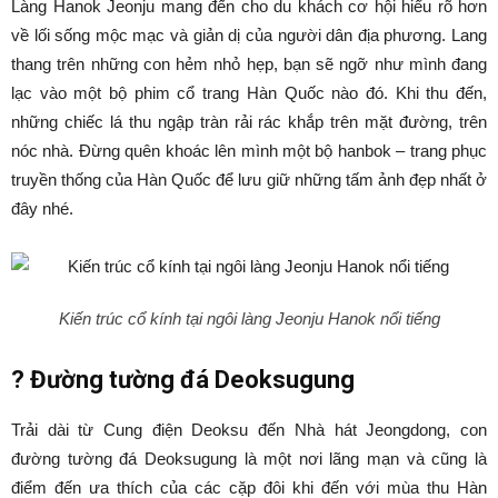
Làng Hanok Jeonju mang đến cho du khách cơ hội hiểu rõ hơn
về lối sống mộc mạc và giản dị của người dân địa phương. Lang
thang trên những con hẻm nhỏ hẹp, bạn sẽ ngỡ như mình đang
lạc vào một bộ phim cổ trang Hàn Quốc nào đó. Khi thu đến,
những chiếc lá thu ngập tràn rải rác khắp trên mặt đường, trên
nóc nhà. Đừng quên khoác lên mình một bộ hanbok – trang phục
truyền thống của Hàn Quốc để lưu giữ những tấm ảnh đẹp nhất ở
đây nhé.
Kiến trúc cổ kính tại ngôi làng Jeonju Hanok nổi tiếng
?
Đường tường đá Deoksugung
Trải dài từ Cung điện Deoksu đến Nhà hát Jeongdong, con
đường tường đá Deoksugung là một nơi lãng mạn và cũng là
điểm đến ưa thích của các cặp đôi khi đến với mùa thu Hàn