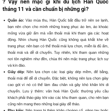
?
Vậy nên mặc gì khi du lịch Hàn Quốc
tháng 11 và cần chuẩn bị những gì?
Quần áo:
Vào mùa thu, Hàn Quốc bắt đầu trở nên se lạnh,
bạn nên chọn cho mình những trang phục áo len, áo khoác
mỏng vừa giữ ấm mà vẫn thoải mái khi tham gia các hoạt
động. Nhìn chung Hàn Quốc cũng không quá khắt khe về
trang phục nên bạn có thể thoải mái lựa chọn, miễn là đủ ấm,
thoải mái và dễ di chuyển. Tuy nhiên, khi tham quan những
nơi tôn nghiêm như đền, chùa thì nên mặc trang phục lịch sự
và kín đáo.
Giày dép
: Nên lựa chọn các loại giày dép mềm, đế bằng,
thoải mái để dễ di chuyển. Đặc biệt, không nên lựa chọn giày
cao gót vì nó có thể làm đau chân và gây khó khăn khi di
chuyển. Lưu ý thêm: văn hoá Hàn Quốc thường yêu cầu
khách phải tháo giày khi vào các khu tham quan, cho nên bạn
cũng nên mang theo những loại giày dễ tháo.
Phụ kiện:
Nên trang bị thêm khăn choàng cổ, găng tay hoặc