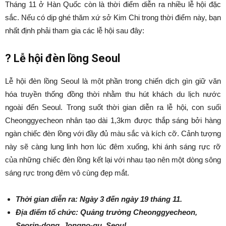
Tháng 11 ở Hàn Quốc còn là thời điểm diễn ra nhiều lễ hội đặc
sắc. Nếu có dịp ghé thăm xứ sở Kim Chi trong thời điểm này, bạn
nhất định phải tham gia các lễ hội sau đây:
?
Lễ hội đèn lồng Seoul
Lễ hội đèn lồng Seoul là một phần trong chiến dịch gìn giữ văn
hóa truyền thống đồng thời nhằm thu hút khách du lịch nước
ngoài đến Seoul. Trong suốt thời gian diễn ra lễ hội, con suối
Cheonggyecheon nhân tạo dài 1,3km được thắp sáng bởi hàng
ngàn chiếc đèn lồng với đầy đủ màu sắc và kích cỡ. Cảnh tượng
này sẽ càng lung linh hơn lúc đêm xuống, khi ánh sáng rực rỡ
của những chiếc đèn lồng kết lại với nhau tạo nên một dòng sông
sáng rực trong đêm vô cùng đẹp mắt.
Thời gian diễn ra: Ngày 3 đến ngày 19 tháng 11.
Địa điểm tổ chức: Quảng trường Cheonggyecheon,
Seorin-dong, Jongno-gu, Seoul.