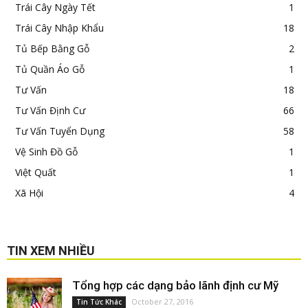
Trái Cây Ngày Tết
1
Trái Cây Nhập Khẩu
18
Tủ Bếp Bằng Gỗ
2
Tủ Quần Áo Gỗ
1
Tư Vấn
18
Tư Vấn Định Cư
66
Tư Vấn Tuyển Dụng
58
Vệ Sinh Đồ Gỗ
1
Việt Quất
1
Xã Hội
4
TIN XEM NHIỀU
Tổng hợp các dạng bảo lãnh định cư Mỹ
October 27, 2016
Tin Tức Khác