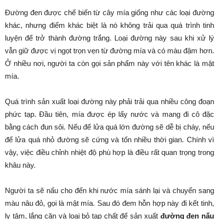
Đường đen được chế biến từ cây mía giống như các loại đường
khác, nhưng điểm khác biệt là nó không trải qua quá trình tinh
luyện để trở thành đường trắng. Loại đường này sau khi xử lý
vẫn giữ được vị ngọt trọn vẹn từ đường mía và có màu đậm hơn.
Ở nhiều nơi, người ta còn gọi sản phẩm này với tên khác là mật
mía.
Quá trình sản xuất loại đường này phải trải qua nhiều công đoạn
phức tạp. Đầu tiên, mía được ép lấy nước và mang đi cô đặc
bằng cách đun sôi. Nếu để lửa quá lớn đường sẽ dễ bị cháy, nếu
để lửa quá nhỏ đường sẽ cứng và tốn nhiều thời gian. Chính vì
vậy, việc điều chỉnh nhiệt độ phù hợp là điều rất quan trọng trong
khâu này.
Người ta sẽ nấu cho đến khi nước mía sánh lại và chuyển sang
màu nâu đỏ, gọi là mật mía. Sau đó đem hỗn hợp này đi kết tinh,
ly tâm, lắng cặn và loại bỏ tạp chất để sản xuất
đường đen nấu