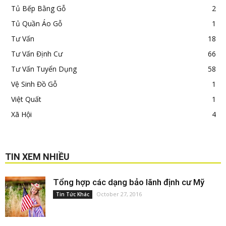
Tủ Bếp Bằng Gỗ
2
Tủ Quần Áo Gỗ
1
Tư Vấn
18
Tư Vấn Định Cư
66
Tư Vấn Tuyển Dụng
58
Vệ Sinh Đồ Gỗ
1
Việt Quất
1
Xã Hội
4
TIN XEM NHIỀU
Tổng hợp các dạng bảo lãnh định cư Mỹ
October 27, 2016
Tin Tức Khác