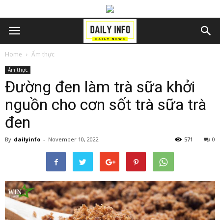
Home
Ẩm thực
Ẩm thực
Đường đen làm trà sữa khởi
nguồn cho cơn sốt trà sữa trà
đen
By
dailyinfo
-
November 10, 2022
571
0