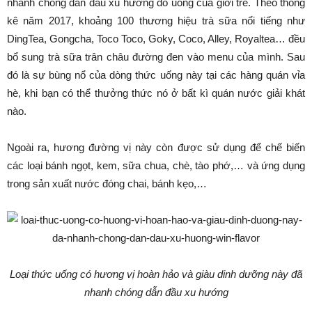
nhanh chóng dẫn đầu xu hướng đồ uống của giới trẻ. Theo thống
kê năm 2017, khoảng 100 thương hiệu trà sữa nổi tiếng như
DingTea, Gongcha, Toco Toco, Goky, Coco, Alley, Royaltea… đều
bổ sung trà sữa trân châu đường đen vào menu của mình. Sau
đó là sự bùng nổ của dòng thức uống này tại các hàng quán vỉa
hè, khi bạn có thể thưởng thức nó ở bất kì quán nước giải khát
nào.
Ngoài ra, hương đường vị này còn được sử dụng để chế biến
các loại bánh ngọt, kem, sữa chua, chè, tào phớ,… và ứng dụng
trong sản xuất nước đóng chai, bánh kẹo,…
Loại thức uống có hương vị hoàn hảo và giàu dinh dưỡng này đã
nhanh chóng dẫn đầu xu hướng