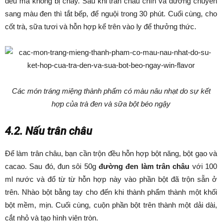
đều mà không bị cháy. Sau khi trân châu chín và đường chuyển
sang màu đen thì tắt bếp, để nguội trong 30 phút. Cuối cùng, cho
cốt trà, sữa tươi và hỗn hợp kể trên vào ly để thưởng thức.
Các món tráng miệng thành phẩm có màu nâu nhạt do sự kết
hợp của trà đen và sữa bột béo ngậy
4.2. Nấu trân châu
Để làm trân châu, bạn cần trộn đều hỗn hợp bột năng, bột gạo và
cacao. Sau đó, đun sôi 50g
đường đen làm trân châu
với 100
ml nước và đổ từ từ hỗn hợp này vào phần bột đã trộn sẵn ở
trên. Nhào bột bằng tay cho đến khi thành phẩm thành một khối
bột mềm, mịn. Cuối cùng, cuộn phần bột trên thành một dải dài,
cắt nhỏ và tạo hình viên tròn.