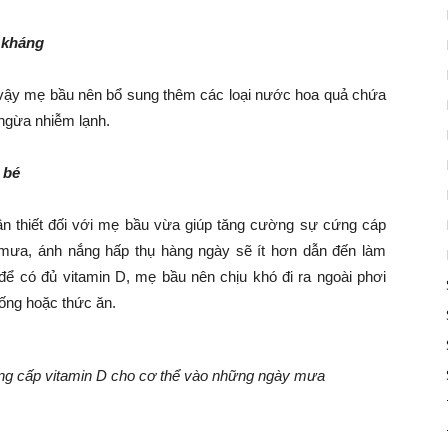
 kháng
ì vậy mẹ bầu nên bổ sung thêm các loại nước hoa quả chứa
ngừa nhiễm lạnh.
 bé
n thiết đối với mẹ bầu vừa giúp tăng cường sự cứng cáp
 mưa, ánh nắng hấp thụ hàng ngày sẽ ít hơn dẫn đến làm
 để có đủ vitamin D, mẹ bầu nên chịu khó đi ra ngoài phơi
ống hoặc thức ăn.
ung cấp vitamin D cho cơ thể vào những ngày mưa