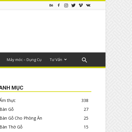
Máy móc – Dụng Cụ
Tư Vấn
ANH MỤC
Ẩm thực
338
Bàn Gỗ
27
Bàn Gỗ Cho Phòng Ăn
25
Bàn Thờ Gỗ
15