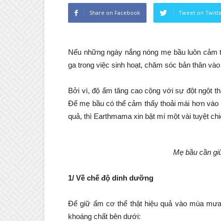
Share on Facebook
Tweet on Twitt
Nếu những ngày nắng nóng mẹ bầu luôn cảm thấ
ga trong việc sinh hoạt, chăm sóc bản thân và
Bởi vì, độ ẩm tăng cao cộng với sự đột ngột th
Để mẹ bầu có thể cảm thấy thoải mái hơn và
quả, thì Earthmama xin bật mí một vài tuyệt ch
Mẹ bầu cần gi
1/ Về chế độ dinh dưỡng
Để giữ ấm cơ thể thật hiệu quả vào mùa mưa 
khoáng chất bên dưới: