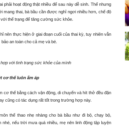
i phải hoạt động thật nhiều để sau này dễ sinh. Thế nhưng
ới mang thai, bà bầu cần được nghỉ ngơi nhiều hơn, chế độ
 với thể trạng để tăng cường sức khỏe.
 nên thực hiện ở giai đoạn cuối của thai kỳ, tuy nhiên vẫn
 bảo an toàn cho cả mẹ và bé.
hợp với tình trạng sức khỏe của mình
t cơ thể luôn ấm áp
m cơ thể bằng cách vận động, di chuyển và hít thở đều đặn
ay cũng có tác dụng rất tốt trong trường hợp này.
môn thể thao nhẹ nhàng cho bà bầu như đi bộ, chạy bộ,
n nhé, nếu trời mưa quá nhiều, mẹ nên linh động tập luyện