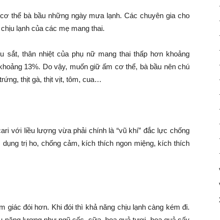
 cơ thể bà bầu những ngày mưa lạnh. Các chuyên gia cho
 chịu lạnh của các mẹ mang thai.
ếu sắt, thân nhiệt của phụ nữ mang thai thấp hơn khoảng
n khoảng 13%. Do vậy, muốn giữ ấm cơ thể, bà bầu nên chú
ứng, thịt gà, thịt vịt, tôm, cua…
cari với liều lượng vừa phải chính là “vũ khí” đắc lực chống
c dụng trị ho, chống cảm, kích thích ngon miệng, kích thích
giác đói hơn. Khi đói thì khả năng chịu lạnh càng kém đi.
u năng lượng như ngũ cốc, sữa, hoa quả tươi, hoa quả sấy