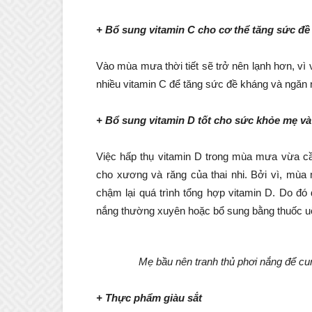
+ Bổ sung vitamin C cho cơ thể tăng sức đề
Vào mùa mưa thời tiết sẽ trở nên lạnh hơn, v
nhiều vitamin C để tăng sức đề kháng và ngăn 
+ Bổ sung vitamin D tốt cho sức khỏe mẹ và
Việc hấp thụ vitamin D trong mùa mưa vừa cầ
cho xương và răng của thai nhi. Bởi vì, mùa
chậm lại quá trình tổng hợp vitamin D. Do đó
nắng thường xuyên hoặc bổ sung bằng thuốc u
Mẹ bầu nên tranh thủ phơi nắng để c
+ Thực phẩm giàu sắt