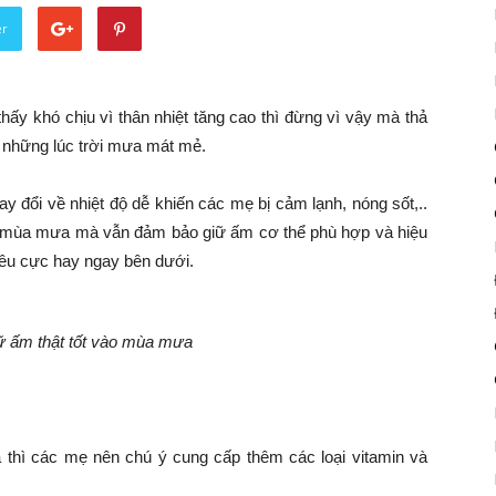
er
y khó chịu vì thân nhiệt tăng cao thì đừng vì vậy mà thả
o những lúc trời mưa mát mẻ.
ay đổi về nhiệt độ dễ khiến các mẹ bị cảm lạnh, nóng sốt,..
o mùa mưa mà vẫn đảm bảo giữ ấm cơ thể phù hợp và hiệu
iêu cực hay ngay bên dưới.
ữ ấm thật tốt vào mùa mưa
thì các mẹ nên chú ý cung cấp thêm các loại vitamin và