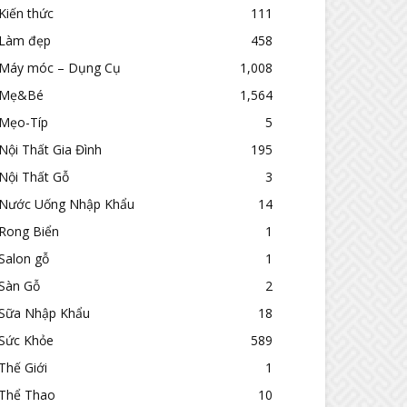
Kiến thức
111
Làm đẹp
458
Máy móc – Dụng Cụ
1,008
Mẹ&Bé
1,564
Mẹo-Típ
5
Nội Thất Gia Đình
195
Nội Thất Gỗ
3
Nước Uống Nhập Khẩu
14
Rong Biển
1
Salon gỗ
1
Sàn Gỗ
2
Sữa Nhập Khẩu
18
Sức Khỏe
589
Thế Giới
1
Thể Thao
10