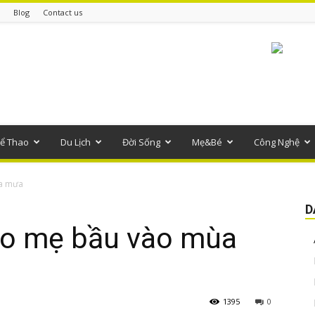
Blog
Contact us
ể Thao
Du Lịch
Đời Sống
Mẹ&Bé
Công Nghệ
ùa mưa
D
ho mẹ bầu vào mùa
1395
0