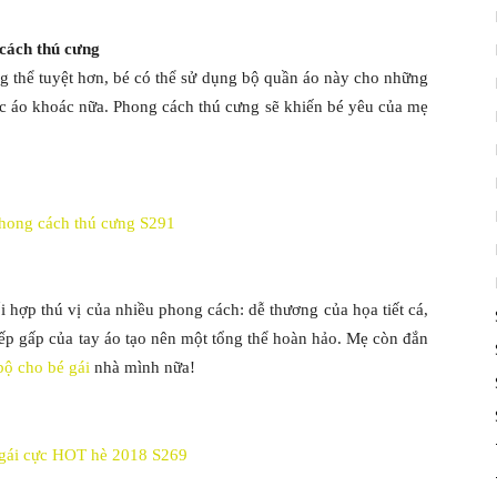
 cách thú cưng
 thể tuyệt hơn, bé có thể sử dụng bộ quần áo này cho những
ếc áo khoác nữa. Phong cách thú cưng sẽ khiến bé yêu của mẹ
hong cách thú cưng S291
ối hợp thú vị của nhiều phong cách: dễ thương của họa tiết cá,
nếp gấp của tay áo tạo nên một tổng thể hoàn hảo. Mẹ còn đắn
bộ cho bé gái
nhà mình nữa!
gái cực HOT hè 2018 S269