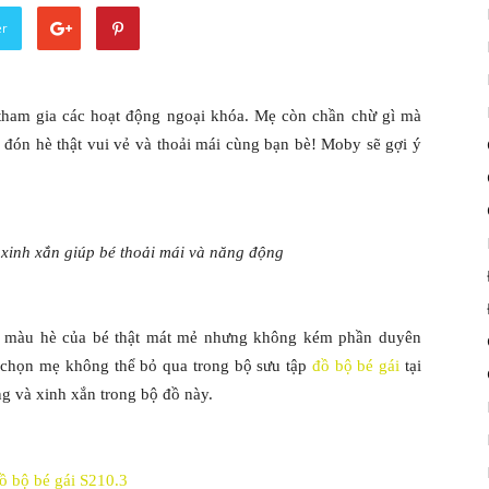
er
 tham gia các hoạt động ngoại khóa. Mẹ còn chần chừ gì mà
đón hè thật vui vẻ và thoải mái cùng bạn bè! Moby sẽ gợi ý
xinh xắn giúp bé thoải mái và năng động
àm màu hè của bé thật mát mẻ nhưng không kém phần duyên
a chọn mẹ không thể bỏ qua trong bộ sưu tập
đồ bộ bé gái
tại
ng và xinh xắn trong bộ đồ này.
ồ bộ bé gái S210.3