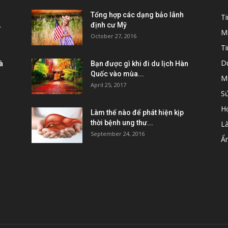
Tổng hợp các dạng bảo lãnh
T
.
định cư Mỹ
M
October 27, 2016
Ti
D
à
Bạn được gì khi đi du lịch Hàn
Quốc vào mùa...
M
April 25, 2017
S
H
Làm thế nào để phát hiện kịp
thời bệnh ung thư...
L
September 24, 2016
Ẩ