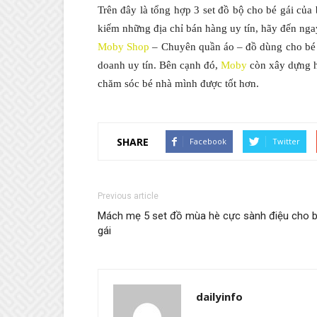
Trên đây là tổng hợp 3 set đồ bộ cho bé gái củ
kiếm những địa chỉ bán hàng uy tín, hãy đến ng
Moby Shop
– Chuyên quần áo – đồ dùng cho bé v
doanh uy tín. Bên cạnh đó,
Moby
còn xây dựng h
chăm sóc bé nhà mình được tốt hơn.
SHARE
Facebook
Twitter
Previous article
Mách mẹ 5 set đồ mùa hè cực sành điệu cho 
gái
dailyinfo