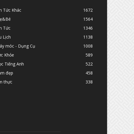
in Tức Khác
1672
ẹ&Bé
1564
n Tức
1346
u Lịch
1138
áy móc - Dụng Cụ
1008
ức Khỏe
589
ọc Tiếng Anh
522
àm đẹp
458
m thực
338