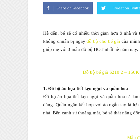
Share on Facebook
Tweet on Twitt
Hè đến, bé sẽ có nhiều thời gian hơn ở nhà và
không chuẩn bị ngay
đồ bộ cho bé gái
của mình 
giúp mẹ với 3 mẫu đồ bộ HOT nhất hè năm nay.
Đồ bộ bé gái S210.2 – 150K
1. Đồ bộ áo họa tiết kẹo ngọt và quần hoa
Đồ bộ áo họa tiết kẹo ngọt và quần hoa sẽ l
dáng. Quần ngắn kết hợp với áo ngắn tay là lự
nhà. Bện cạnh sự thoáng mát, bé sẽ thật năng độ
Mẫu đ