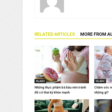
RELATED ARTICLES
MORE FROM A
Mẹ&Bé
Mẹ&Bé
Những thực phẩm bà bầu nên tránh
Chăm sóc mẹ
để có thai kỳ khỏe mạnh
những gì?