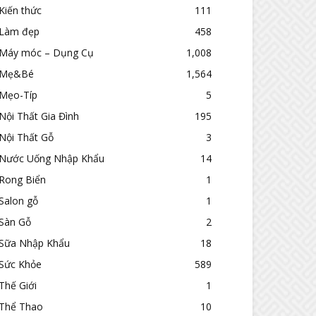
Kiến thức
111
Làm đẹp
458
Máy móc – Dụng Cụ
1,008
Mẹ&Bé
1,564
Mẹo-Típ
5
Nội Thất Gia Đình
195
Nội Thất Gỗ
3
Nước Uống Nhập Khẩu
14
Rong Biển
1
Salon gỗ
1
Sàn Gỗ
2
Sữa Nhập Khẩu
18
Sức Khỏe
589
Thế Giới
1
Thể Thao
10