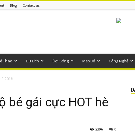
ent
Blog
Contact us
ể Thao
Du Lịch
Đời Sống
Mẹ&Bé
Công Nghệ
 hè 2018
D
ộ bé gái cực HOT hè
2306
0