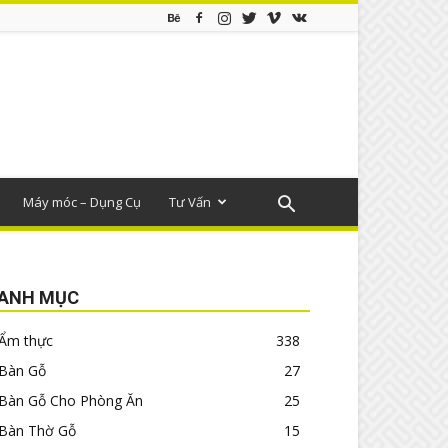
Máy móc – Dụng Cụ
Tư Vấn
ANH MỤC
Ẩm thực
338
Bàn Gỗ
27
Bàn Gỗ Cho Phòng Ăn
25
Bàn Thờ Gỗ
15