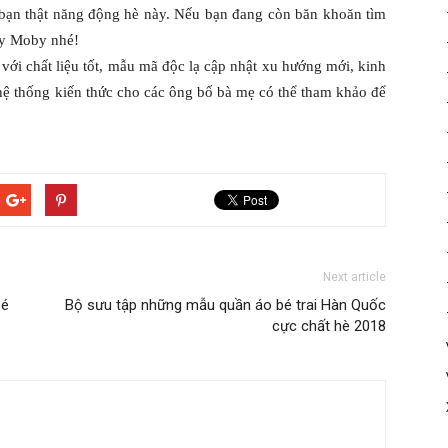
a bạn thật năng động hè này. Nếu bạn đang còn băn khoăn tìm
ay Moby nhé!
ới chất liệu tốt, mẫu mã độc lạ cập nhật xu hướng mới, kinh
ệ thống kiến thức cho các ông bố bà mẹ có thể tham khảo để
Next article
bé
Bộ sưu tập những mẫu quần áo bé trai Hàn Quốc
cực chất hè 2018