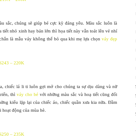
u sắc, chúng sẽ giúp bé cực kỳ đáng yêu. Màu sắc luôn là
tiết nhỏ xinh hay bản lớn thì họa tiết này vẫn toát lên vẻ nhí
 chắn là mẫu váy không thể bỏ qua khi mẹ lựa chọn
váy đẹp
S243 – 220K
, chiếc lá li ti luôn gợi mở cho chúng ta sự dịu dàng và nữ
riển, thì
váy cho bé
với những màu sắc và hoạ tiết cũng đổi
ng kiểu lặp lại của chiếc áo, chiếc quần xưa kia nữa. Đầm
ọi hoạt động của mùa hè.
S250 – 235K