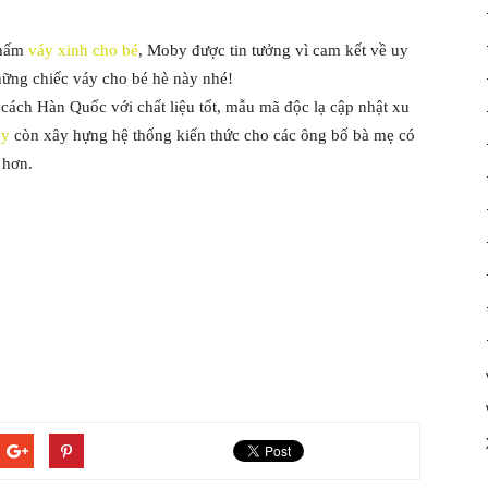
phấm
váy xinh cho bé
, Moby được tin tưởng vì cam kết về uy
hững chiếc váy cho bé hè này nhé!
cách Hàn Quốc với chất liệu tốt, mẫu mã độc lạ cập nhật xu
y
còn xây hựng hệ thống kiến thức cho các ông bố bà mẹ có
t hơn.