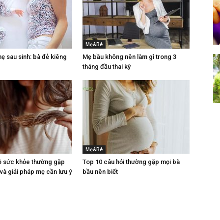
Mẹ&Bé
 sau sinh: bà đẻ kiêng
Mẹ bầu không nên làm gì trong 3
tháng đầu thai kỳ
Mẹ&Bé
ề sức khỏe thường gặp
Top 10 câu hỏi thường gặp mọi bà
 và giải pháp mẹ cần lưu ý
bầu nên biết