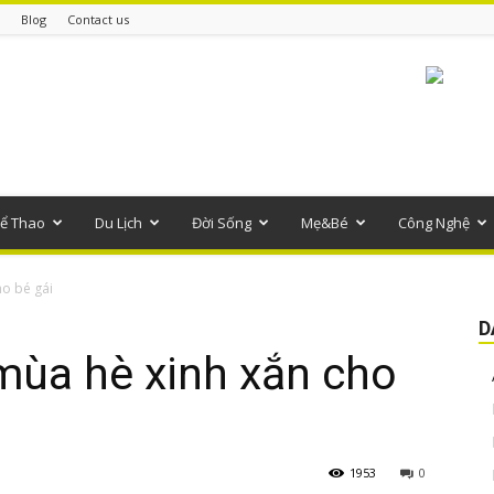
Blog
Contact us
ể Thao
Du Lịch
Đời Sống
Mẹ&Bé
Công Nghệ
ho bé gái
D
mùa hè xinh xắn cho
1953
0