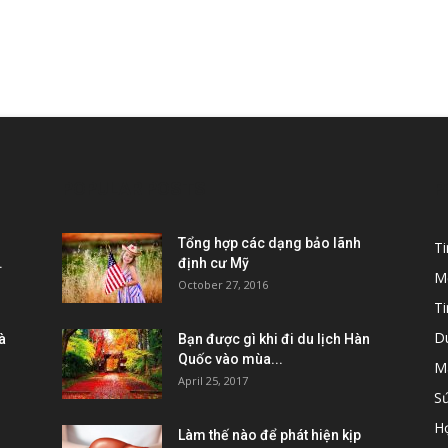
POPULAR POSTS
P
Tổng hợp các dạng bảo lãnh
T
.
định cư Mỹ
M
October 27, 2016
Ti
D
à
Bạn được gì khi đi du lịch Hàn
Quốc vào mùa...
M
April 25, 2017
S
H
Làm thế nào để phát hiện kịp