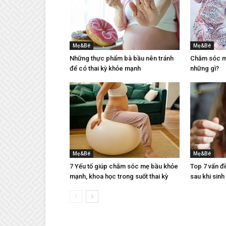
Mẹ&Bé
Mẹ&Bé
Những thực phẩm bà bầu nên tránh
Chăm sóc mẹ
để có thai kỳ khỏe mạnh
những gì?
Mẹ&Bé
Mẹ&Bé
7 Yếu tố giúp chăm sóc mẹ bầu khỏe
Top 7 vấn đ
mạnh, khoa học trong suốt thai kỳ
sau khi sinh