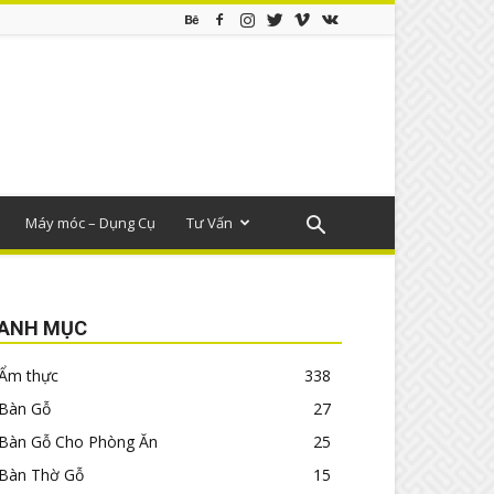
Máy móc – Dụng Cụ
Tư Vấn
ANH MỤC
Ẩm thực
338
Bàn Gỗ
27
Bàn Gỗ Cho Phòng Ăn
25
Bàn Thờ Gỗ
15