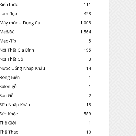
Kiến thức
111
Làm đẹp
458
Máy móc – Dụng Cụ
1,008
Mẹ&Bé
1,564
Mẹo-Típ
5
Nội Thất Gia Đình
195
Nội Thất Gỗ
3
Nước Uống Nhập Khẩu
14
Rong Biển
1
Salon gỗ
1
Sàn Gỗ
2
Sữa Nhập Khẩu
18
Sức Khỏe
589
Thế Giới
1
Thể Thao
10