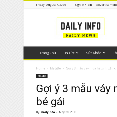
Friday, August 7, 2026
Sign in / Join
Advertisement
Tin
tức
phổ
thông
Trang Chủ
Tin Tức
Sức Khỏe
Th
Home
Mẹ&Bé
Gợi ý 3 mẫu váy mùa hè xinh xắn c
Mẹ&Bé
Gợi ý 3 mẫu váy 
bé gái
By
dailyinfo
-
May 20, 2018