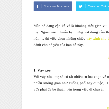
Share on Facebook
Tweet on Twitt
Mùa hè đang cận kề và là khoảng thời gian vui
mẹ. Ngoài việc chuẩn bị những vật dụng cần th
nón,… thì việc chọn những chiếc
váy xinh cho 
dành cho bé yêu của bạn hè này.
1. Váy xòe
Với váy xòe, mẹ sẽ có rất nhiều sự lựa chọn về 
nhiều không gian như xuống phố hay đi tiệc,..
vừa phải để bé thuận tiện trong việc di chuyển.
S