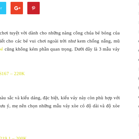
er
 chơi tuyệt vời dành cho những nàng công chúa bé bỏng của
iết cho các bé vui chơi ngoài trời như kem chống nắng, mũ
bé
cũng không kém phần quan trọng. Dưới đây là 3 mẫu váy
S167 – 220K
màu sắc và kiểu dáng, đặc biệt, kiểu váy này còn phù hợp với
 Lưu ý, mẹ nên chọn những mẫu váy xòe có độ dài và độ xòe
219.1 – 200K