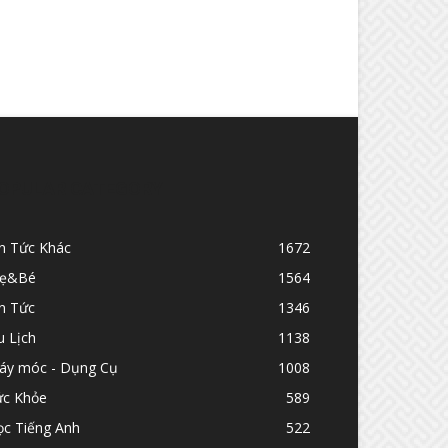
OPULAR CATEGORY
in Tức Khác
1672
ẹ&Bé
1564
n Tức
1346
u Lịch
1138
áy móc - Dụng Cụ
1008
ức Khỏe
589
ọc Tiếng Anh
522