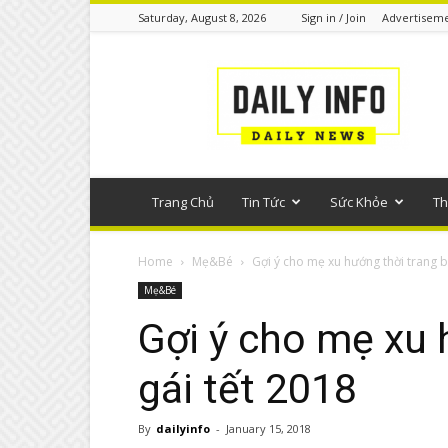
Saturday, August 8, 2026
Sign in / Join
Advertisem
Tin
tức
phổ
thông
Trang Chủ
Tin Tức
Sức Khỏe
Th
Home
Mẹ&Bé
Gợi ý cho mẹ xu hướng thời trang b
Mẹ&Bé
Gợi ý cho mẹ xu 
gái tết 2018
By
dailyinfo
-
January 15, 2018