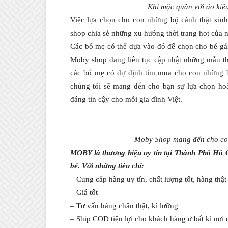
Khi mặc quần với áo kiểu
Việc lựa chọn cho con những bộ cánh thật xinh
shop chia sẻ những xu hướng thời trang hot của
Các bố mẹ có thể dựa vào đó để chọn cho bé gái 
Moby shop đang liên tục cập nhật những mẫu thờ
các bố mẹ có dự định tìm mua cho con những b
chúng tôi sẽ mang đến cho bạn sự lựa chọn ho
đáng tin cậy cho mỗi gia đình Việt.
Moby Shop mang đến cho con
MOBY là thương hiệu uy tín tại Thành Phố Hồ C
bé. Với những tiêu chí:
– Cung cấp hàng uy tín, chất lượng tốt, hàng thậ
– Giá tốt
– Tư vấn hàng chân thật, kĩ lưỡng
– Ship COD tiện lợi cho khách hàng ở bất kì nơi 