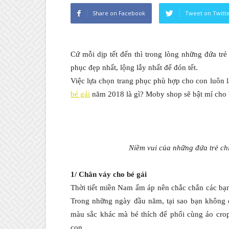
Share on Facebook
Tweet on Twitt
Cứ mỗi dịp tết đến thì trong lòng những đứa t
phục đẹp nhất, lộng lẫy nhất để đón tết.
Việc lựa chọn trang phục phù hợp cho con luôn 
bé gái
năm 2018 là gì? Moby shop sẽ bật mí cho b
Niềm vui của những đứa trẻ ch
1/ Chân váy cho bé gái
Thời tiết miền Nam ấm áp nên chắc chắn các bạ
Trong những ngày đầu năm, tại sao bạn không 
màu sắc khác mà bé thích để phối cùng áo crop
con.