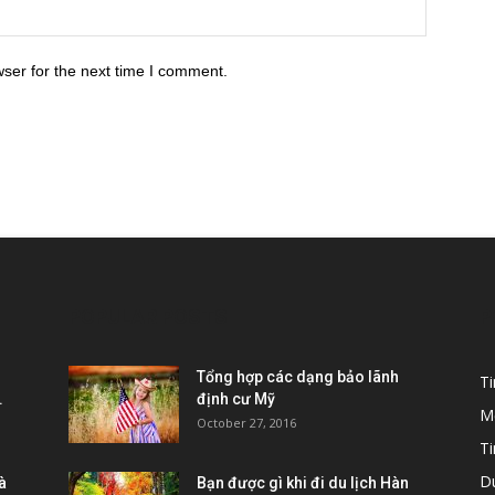
ser for the next time I comment.
POPULAR POSTS
P
Tổng hợp các dạng bảo lãnh
T
.
định cư Mỹ
M
October 27, 2016
Ti
D
à
Bạn được gì khi đi du lịch Hàn