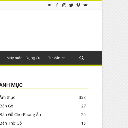
Máy móc – Dụng Cụ
Tư Vấn
ANH MỤC
Ẩm thực
338
Bàn Gỗ
27
Bàn Gỗ Cho Phòng Ăn
25
Bàn Thờ Gỗ
15