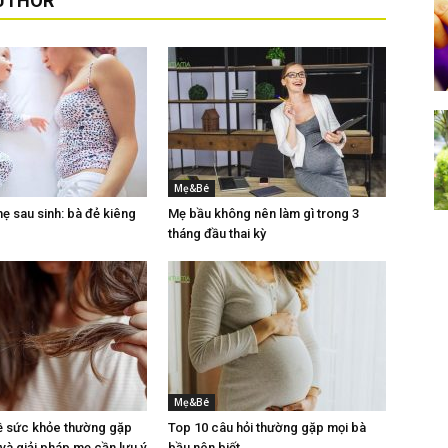
UTHOR
Mẹ&Bé
 sau sinh: bà đẻ kiêng
Mẹ bầu không nên làm gì trong 3
tháng đầu thai kỳ
Mẹ&Bé
ề sức khỏe thường gặp
Top 10 câu hỏi thường gặp mọi bà
 và giải pháp mẹ cần lưu ý
bầu nên biết