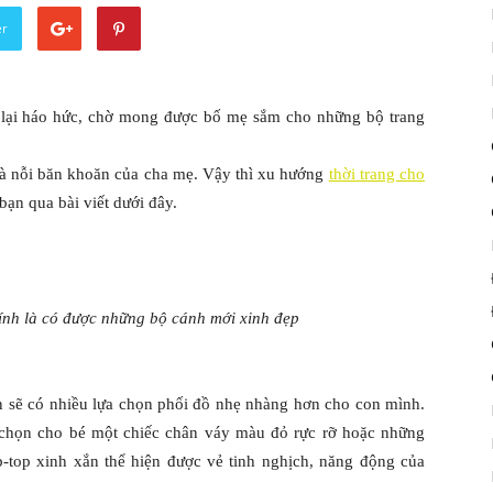
er
rẻ lại háo hức, chờ mong được bố mẹ sắm cho những bộ trang
là nỗi băn khoăn của cha mẹ. Vậy thì xu hướng
thời trang cho
ạn qua bài viết dưới đây.
ính là có được những bộ cánh mới xinh đẹp
n sẽ có nhiều lựa chọn phối đồ nhẹ nhàng hơn cho con mình.
chọn cho bé một chiếc chân váy màu đỏ rực rỡ hoặc những
-top xinh xắn thể hiện được vẻ tinh nghịch, năng động của