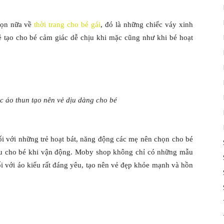
họn nữa về
thời trang cho bé gái
, đó là những chiếc váy xinh
ẻ tạo cho bé cảm giác dễ chịu khi mặc cũng như khi bé hoạt
c áo thun tạo nên vẻ dịu dàng cho bé
i với những trẻ hoạt bát, năng động các mẹ nên chọn cho bé
hịu cho bé khi vận động. Moby shop không chỉ có những mẫu
 với áo kiểu rất đáng yêu, tạo nên vẻ đẹp khỏe mạnh và hồn