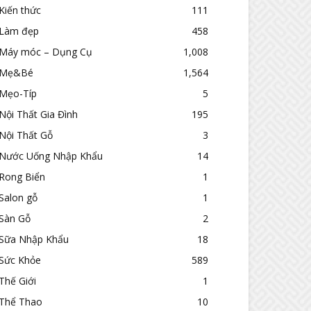
Kiến thức
111
Làm đẹp
458
Máy móc – Dụng Cụ
1,008
Mẹ&Bé
1,564
Mẹo-Típ
5
Nội Thất Gia Đình
195
Nội Thất Gỗ
3
Nước Uống Nhập Khẩu
14
Rong Biển
1
Salon gỗ
1
Sàn Gỗ
2
Sữa Nhập Khẩu
18
Sức Khỏe
589
Thế Giới
1
Thể Thao
10