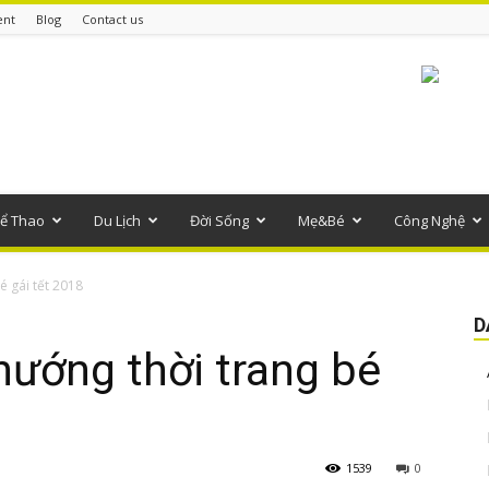
ent
Blog
Contact us
ể Thao
Du Lịch
Đời Sống
Mẹ&Bé
Công Nghệ
é gái tết 2018
D
hướng thời trang bé
1539
0