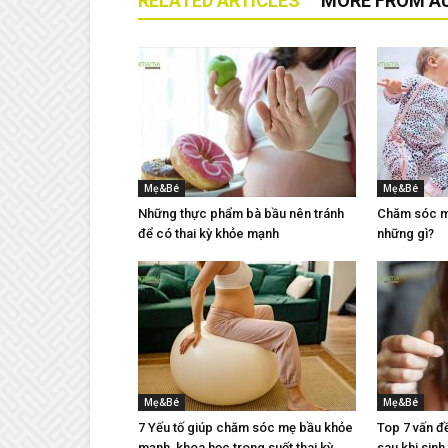
RELATED ARTICLES
MORE FROM A
Mẹ&Bé
Mẹ&Bé
Những thực phẩm bà bầu nên tránh
Chăm sóc mẹ
để có thai kỳ khỏe mạnh
những gì?
Mẹ&Bé
Mẹ&Bé
7 Yếu tố giúp chăm sóc mẹ bầu khỏe
Top 7 vấn đ
mạnh, khoa học trong suốt thai kỳ
sau khi sinh