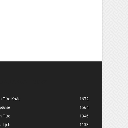
OPULAR CATEGORY
in Tức Khác
1672
ẹ&Bé
1564
n Tức
1346
u Lịch
1138