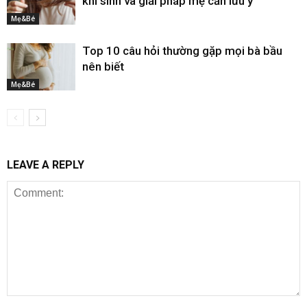
khi sinh và giải pháp mẹ cần lưu ý
Mẹ&Bé
Top 10 câu hỏi thường gặp mọi bà bầu
nên biết
Mẹ&Bé
LEAVE A REPLY