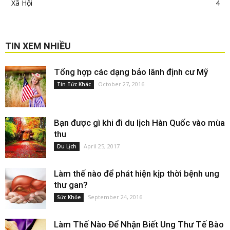
Xã Hội
4
TIN XEM NHIỀU
Tổng hợp các dạng bảo lãnh định cư Mỹ
October 27, 2016
Tin Tức Khác
Bạn được gì khi đi du lịch Hàn Quốc vào mùa
thu
April 25, 2017
Du Lịch
Làm thế nào để phát hiện kịp thời bệnh ung
thư gan?
September 24, 2016
Sức Khỏe
Làm Thế Nào Để Nhận Biết Ung Thư Tế Bào