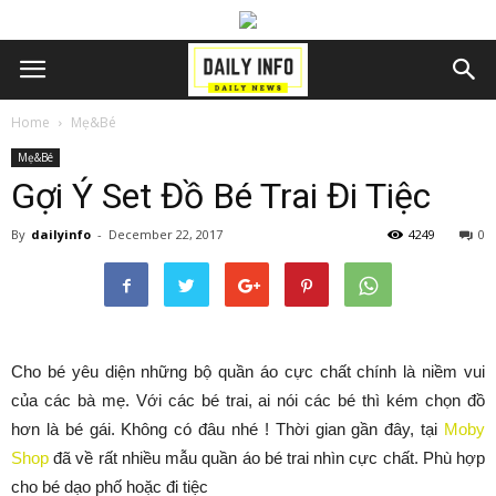
Home
Mẹ&Bé
Mẹ&Bé
Gợi Ý Set Đồ Bé Trai Đi Tiệc
By
dailyinfo
-
December 22, 2017
4249
0
Cho bé yêu diện những bộ quần áo cực chất chính là niềm vui
của các bà mẹ. Với các bé trai, ai nói các bé thì kém chọn đồ
hơn là bé gái. Không có đâu nhé ! Thời gian gần đây, tại
Moby
Shop
đã về rất nhiều mẫu quần áo bé trai nhìn cực chất. Phù hợp
cho bé dạo phố hoặc đi tiệc