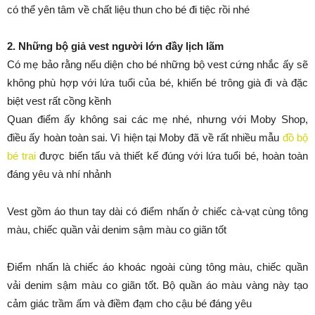
có thể yên tâm về chất liệu thun cho bé đi tiệc rồi nhé
2. Những bộ giả vest người lớn đầy lịch lãm
Có mẹ bảo rằng nếu diện cho bé những bộ vest cứng nhắc ấy sẽ
không phù hợp với lứa tuổi của bé, khiến bé trông già đi và đặc
biệt vest rất cồng kềnh
Quan điểm ấy không sai các mẹ nhé, nhưng với Moby Shop,
điều ấy hoàn toàn sai. Vì hiện tại Moby đã về rất nhiều mẫu
đồ bộ
bé trai
được biến tấu và thiết kế đúng với lứa tuổi bé, hoàn toàn
đáng yêu và nhí nhảnh
Vest gồm áo thun tay dài có điểm nhấn ở chiếc cà-vạt cùng tông
màu, chiếc quần vải denim sậm màu co giãn tốt
Điểm nhấn là chiếc áo khoác ngoài cùng tông màu, chiếc quần
vải denim sậm màu co giãn tốt. Bộ quần áo màu vàng này tạo
cảm giác trầm ấm và điềm đạm cho cậu bé đáng yêu