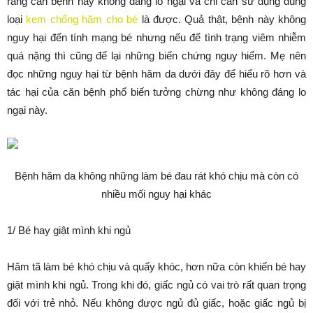
rằng căn bệnh này không đáng lo ngại và chỉ cần sử dụng đúng
loại
kem chống hăm cho bé
là được. Quả thật, bệnh này không
nguy hại đến tính mạng bé nhưng nếu để tình trạng viêm nhiễm
quá nặng thì cũng để lại những biến chứng nguy hiểm. Mẹ nên
đọc những nguy hại từ bệnh hăm da dưới đây để hiểu rõ hơn và
tác hại của căn bệnh phổ biến tưởng chừng như không đáng lo
ngại này.
Bệnh hăm da không những làm bé đau rát khó chịu mà còn có
nhiều mối nguy hại khác
1/ Bé hay giật mình khi ngủ
Hăm tã làm bé khó chịu và quấy khóc, hơn nữa còn khiến bé hay
giật mình khi ngủ. Trong khi đó, giấc ngủ có vai trò rất quan trọng
đối với trẻ nhỏ. Nếu không được ngủ đủ giấc, hoặc giấc ngủ bị