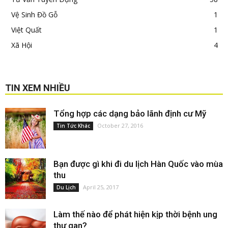
Vệ Sinh Đồ Gỗ
1
Việt Quất
1
Xã Hội
4
TIN XEM NHIỀU
Tổng hợp các dạng bảo lãnh định cư Mỹ
October 27, 2016
Tin Tức Khác
Bạn được gì khi đi du lịch Hàn Quốc vào mùa
thu
April 25, 2017
Du Lịch
Làm thế nào để phát hiện kịp thời bệnh ung
thư gan?