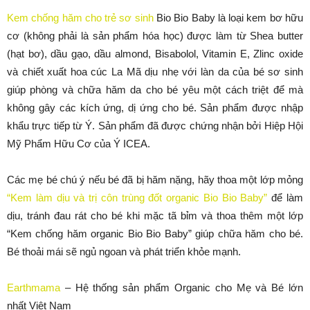
Kem chống hăm cho trẻ sơ sinh
Bio Bio Baby là loại kem bơ hữu
cơ (không phải là sản phẩm hóa học) được làm từ Shea butter
(hạt bơ), dầu gạo, dầu almond, Bisabolol, Vitamin E, Zlinc oxide
và chiết xuất hoa cúc La Mã dịu nhẹ với làn da của bé sơ sinh
giúp phòng và chữa hăm da cho bé yêu một cách triệt để mà
không gây các kích ứng, dị ứng cho bé. Sản phẩm được nhập
khẩu trực tiếp từ Ý. Sản phẩm đã được chứng nhận bởi Hiệp Hội
Mỹ Phẩm Hữu Cơ của Ý ICEA.
Các mẹ bé chú ý nếu bé đã bị hăm nặng, hãy thoa một lớp mỏng
“Kem làm dịu và trị côn trùng đốt organic Bio Bio Baby”
để làm
dịu, tránh đau rát cho bé khi mặc tã bỉm và thoa thêm một lớp
“Kem chống hăm organic Bio Bio Baby” giúp chữa hăm cho bé.
Bé thoải mái sẽ ngủ ngoan và phát triển khỏe mạnh.
Earthmama
– Hệ thống sản phẩm Organic cho Mẹ và Bé lớn
nhất Việt Nam