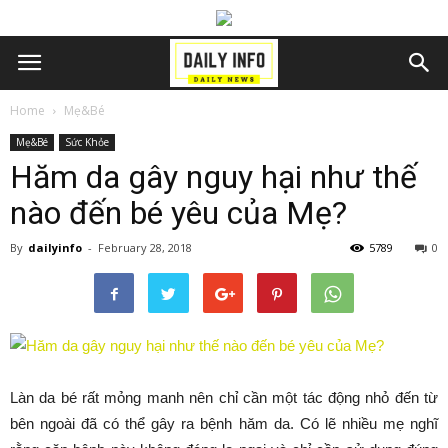
Home
Mẹ&Bé
Mẹ&Bé
Sức Khỏe
Hăm da gây nguy hại như thế
nào đến bé yêu của Mẹ?
By
dailyinfo
-
February 28, 2018
5789
0
Làn da bé rất mỏng manh nên chỉ cần một tác động nhỏ đến từ
bên ngoài đã có thể gây ra bệnh hăm da. Có lẽ nhiều mẹ nghĩ