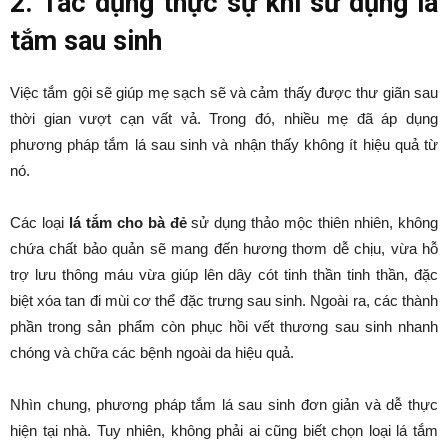
2. Tác dụng thực sự khi sử dụng lá
tắm sau sinh
Việc tắm gội sẽ giúp mẹ sạch sẽ và cảm thấy được thư giãn sau
thời gian vượt cạn vất vả. Trong đó, nhiều mẹ đã áp dụng
phương pháp tắm lá sau sinh và nhận thấy không ít hiệu quả từ
nó.
Các loại
lá tắm cho bà đẻ
sử dụng thảo mộc thiên nhiên, không
chứa chất bảo quản sẽ mang đến hương thơm dễ chịu, vừa hỗ
trợ lưu thông máu vừa giúp lên dây cót tinh thần tinh thần, đặc
biệt xóa tan đi mùi cơ thể đặc trưng sau sinh. Ngoài ra, các thành
phần trong sản phẩm còn phục hồi vết thương sau sinh nhanh
chóng và chữa các bệnh ngoài da hiệu quả.
Nhìn chung, phương pháp tắm lá sau sinh đơn giản và dễ thực
hiện tại nhà. Tuy nhiên, không phải ai cũng biết chọn loại lá tắm