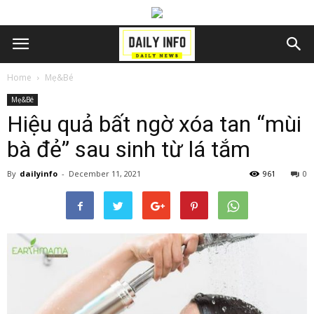
Home
Mẹ&Bé
Mẹ&Bé
Hiệu quả bất ngờ xóa tan “mùi
bà đẻ” sau sinh từ lá tắm
By
dailyinfo
-
December 11, 2021
961
0