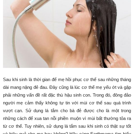
Sau khi sinh là thời gian để mẹ hồi phục cơ thể sau những tháng
dài mang nặng đẻ đau. Đây cũng là lúc cơ thể mẹ yếu ớt và gặp
phải những vấn đề rất đặc thù hậu sinh con. Trong đó, đông đảo
người mẹ cảm thấy không tự tin với mùi cơ thể sau quá trình
vượt cạn. Sử dụng lá tắm cho bà đẻ được cho là một trong
những cách để xua tan nỗi phiền muộn vì mùi bất thường tỏa ra
từ cơ thể. Tuy nhiên, sử dụng lá tắm sau khi sinh có thật sự tốt
và hiệu quả cho mẹ hay không? Hãy cùng Earthmama tìm hiểu