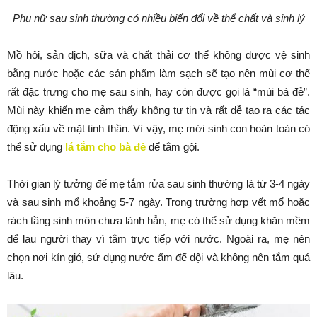
Phụ nữ sau sinh thường có nhiều biến đổi về thể chất và sinh lý
Mồ hôi, sản dịch, sữa và chất thải cơ thể không được vệ sinh
bằng nước hoặc các sản phẩm làm sạch sẽ tạo nên mùi cơ thể
rất đặc trưng cho mẹ sau sinh, hay còn được gọi là “mùi bà đẻ”.
Mùi này khiến mẹ cảm thấy không tự tin và rất dễ tạo ra các tác
động xấu về mặt tinh thần. Vì vậy, mẹ mới sinh con hoàn toàn có
thể sử dụng
lá tắm cho bà đẻ
để tắm gội.
Thời gian lý tưởng để mẹ tắm rửa sau sinh thường là từ 3-4 ngày
và sau sinh mổ khoảng 5-7 ngày. Trong trường hợp vết mổ hoặc
rách tầng sinh môn chưa lành hẳn, mẹ có thể sử dụng khăn mềm
để lau người thay vì tắm trực tiếp với nước. Ngoài ra, mẹ nên
chọn nơi kín gió, sử dụng nước ấm để dội và không nên tắm quá
lâu.