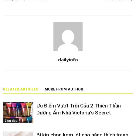
dailyinfo
RELATED ARTICLES
MORE FROM AUTHOR
Ưu Điểm Vượt Trội Của 2 Thiên Thần
Dưỡng Ẩm Nhà Victoria’s Secret
Làm đẹp
Bí kíp chọn kem lót cho nàng thích trang