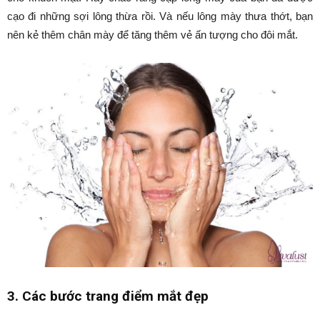
cạo đi những sợi lông thừa rồi. Và nếu lông mày thưa thớt, bạn
nên kẻ thêm chân mày để tăng thêm vẻ ấn tượng cho đôi mắt.
3. Các bước trang điểm mắt đẹp