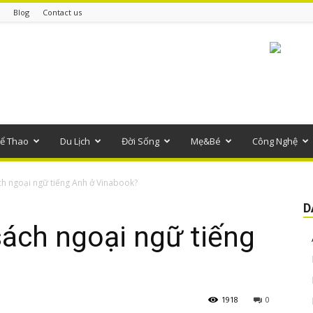
Blog
Contact us
ể Thao
Du Lịch
Đời Sống
Mẹ&Bé
Công Nghệ
ch ngoại ngữ tiếng Anh ở Vinabook?
D
ách ngoại ngữ tiếng
1918
0