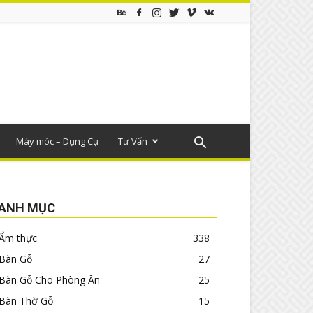
Máy móc – Dụng Cụ
Tư Vấn
ANH MỤC
Ẩm thực
338
Bàn Gỗ
27
Bàn Gỗ Cho Phòng Ăn
25
Bàn Thờ Gỗ
15