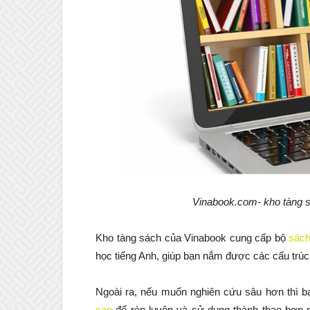
Vinabook.com- kho tàng s
Kho tàng sách của Vinabook cung cấp bộ
sách
học tiếng Anh, giúp bạn nắm được các cấu trúc
Ngoài ra, nếu muốn nghiên cứu sâu hơn thì 
cao
để rèn luyện và sử dụng thành thạo hơn 