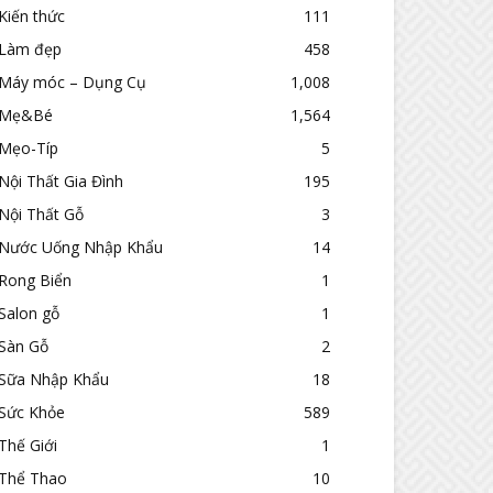
Kiến thức
111
Làm đẹp
458
Máy móc – Dụng Cụ
1,008
Mẹ&Bé
1,564
Mẹo-Típ
5
Nội Thất Gia Đình
195
Nội Thất Gỗ
3
Nước Uống Nhập Khẩu
14
Rong Biển
1
Salon gỗ
1
Sàn Gỗ
2
Sữa Nhập Khẩu
18
Sức Khỏe
589
Thế Giới
1
Thể Thao
10