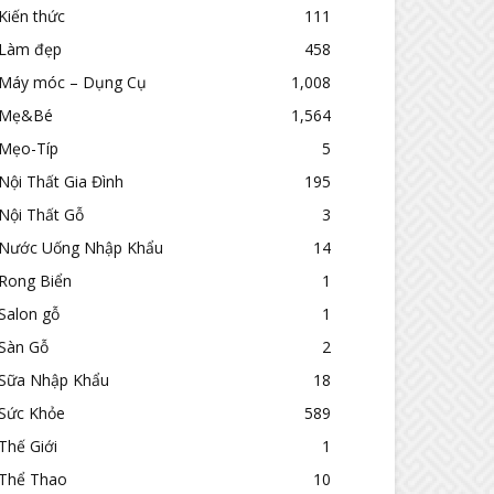
Kiến thức
111
Làm đẹp
458
Máy móc – Dụng Cụ
1,008
Mẹ&Bé
1,564
Mẹo-Típ
5
Nội Thất Gia Đình
195
Nội Thất Gỗ
3
Nước Uống Nhập Khẩu
14
Rong Biển
1
Salon gỗ
1
Sàn Gỗ
2
Sữa Nhập Khẩu
18
Sức Khỏe
589
Thế Giới
1
Thể Thao
10