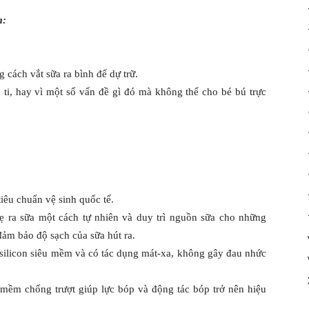
m:
cách vắt sữa ra bình để dự trữ.
 ti, hay vì một số vấn đề gì đó mà không thể cho bé bú trực
iêu chuẩn vệ sinh quốc tế.
 ra sữa một cách tự nhiên và duy trì nguồn sữa cho những
đảm bảo độ sạch của sữa hút ra.
ilicon siêu mềm và có tác dụng mát-xa, không gây đau nhức
 mềm chống trượt giúp lực bóp và động tác bóp trở nên hiệu