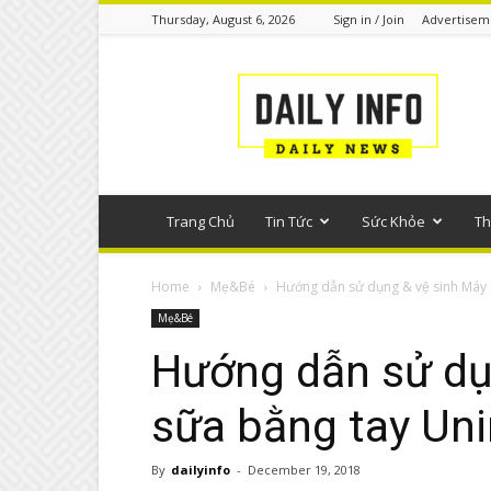
Thursday, August 6, 2026
Sign in / Join
Advertisem
Tin
tức
phổ
thông
Trang Chủ
Tin Tức
Sức Khỏe
Th
Home
Mẹ&Bé
Hướng dẫn sử dụng & vệ sinh Máy h
Mẹ&Bé
Hướng dẫn sử dụ
sữa bằng tay U
By
dailyinfo
-
December 19, 2018