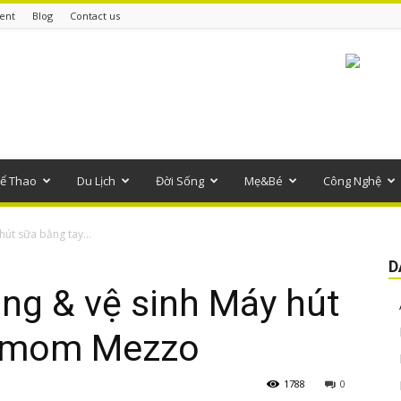
ent
Blog
Contact us
ể Thao
Du Lịch
Đời Sống
Mẹ&Bé
Công Nghệ
út sữa bằng tay...
D
ng & vệ sinh Máy hút
nimom Mezzo
1788
0