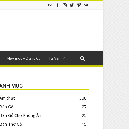
Máy móc – Dụng Cụ
Tư Vấn
ANH MỤC
Ẩm thực
338
Bàn Gỗ
27
Bàn Gỗ Cho Phòng Ăn
25
Bàn Thờ Gỗ
15