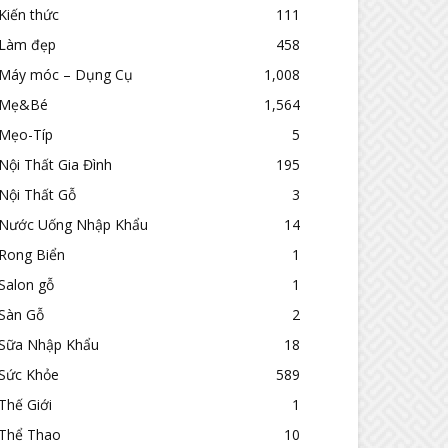
Kiến thức
111
Làm đẹp
458
Máy móc – Dụng Cụ
1,008
Mẹ&Bé
1,564
Mẹo-Típ
5
Nội Thất Gia Đình
195
Nội Thất Gỗ
3
Nước Uống Nhập Khẩu
14
Rong Biển
1
Salon gỗ
1
Sàn Gỗ
2
Sữa Nhập Khẩu
18
Sức Khỏe
589
Thế Giới
1
Thể Thao
10