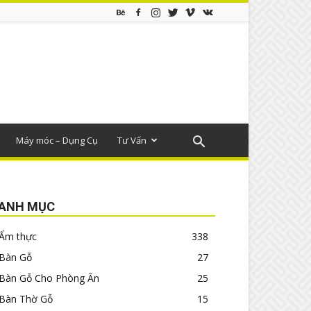
Máy móc – Dụng Cụ
Tư Vấn
ANH MỤC
Ẩm thực
338
Bàn Gỗ
27
Bàn Gỗ Cho Phòng Ăn
25
Bàn Thờ Gỗ
15