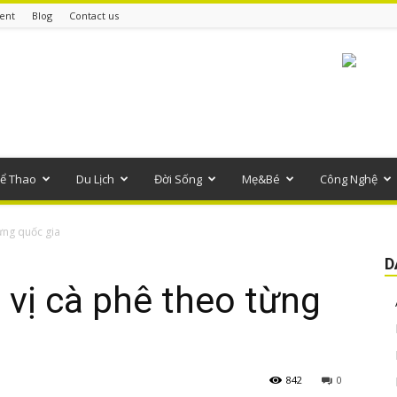
ent
Blog
Contact us
ể Thao
Du Lịch
Đời Sống
Mẹ&Bé
Công Nghệ
ừng quốc gia
D
vị cà phê theo từng
842
0