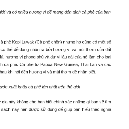
 giới và có nhiều hương vị để mang đến tách cà phê của bạn
i cà phê Kopi Luwak (Cà phê chồn) nhưng họ cũng có một số
a có thể dễ dàng nhận ra bởi hương vị và mùi thơm của đất
đủ, hương vị phong phú và dư vị lâu dài của nó làm cho loại
ích cà phê. Cà phê từ Papua New Guinea, Thái Lan và các
au khi nói đến hương vị và mùi thơm dễ nhận biết.
ớc xuất khẩu cà phê lớn nhất trên thế giới
 gia này không cho bạn biết chính xác những gì bạn sẽ tìm
 sách này nên được sử dụng để giúp bạn hiểu theo nghĩa