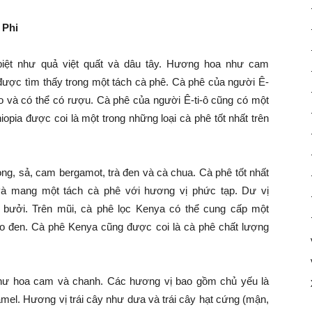
u Phi
 biệt như quả việt quất và dâu tây. Hương hoa như cam
ược tìm thấy trong một tách cà phê. Cà phê của người Ê-
iro và có thể có rượu. Cà phê của người Ê-ti-ô cũng có một
opia được coi là một trong những loại cà phê tốt nhất trên
, sả, cam bergamot, trà đen và cà chua. Cà phê tốt nhất
và mang một tách cà phê với hương vị phức tạp. Dư vị
à bưởi. Trên mũi, cà phê lọc Kenya có thể cung cấp một
o đen. Cà phê Kenya cũng được coi là cà phê chất lượng
ư hoa cam và chanh. Các hương vị bao gồm chủ yếu là
el. Hương vị trái cây như dưa và trái cây hạt cứng (mận,