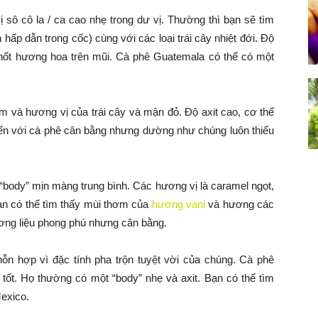
sô cô la / ca cao nhẹ trong dư vị. Thường thì bạn sẽ tìm
ấp dẫn trong cốc) cùng với các loại trái cây nhiệt đới. Độ
 nốt hương hoa trên mũi. Cà phê Guatemala có thể có một
m và hương vị của trái cây và mận đỏ. Độ axit cao, cơ thể
 đến với cà phê cân bằng nhưng dường như chúng luôn thiếu
“body” mịn màng trung bình. Các hương vị là caramel ngọt,
bạn có thể tìm thấy mùi thơm của
hương vani
và hương các
ương liệu phong phú nhưng cân bằng.
n hợp vì đặc tính pha trộn tuyệt vời của chúng. Cà phê
 tốt. Họ thường có một “body” nhẹ và axit. Bạn có thể tìm
exico.