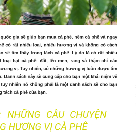
 quốc gia sẽ giúp bạn mua cà phê, nếm cà phê và ngay
hê có rất nhiều loại, nhiều hương vị và không có cách
 sẽ tìm thấy trong tách cà phê. Lý do là có rất nhiều
oại hạt cà phê: đất, lên men, rang và thậm chí các
hương vị. Tuy nhiên, có những hương vị luôn được tìm
a. Danh sách này sẽ cung cấp cho bạn một khái niệm về
 tuy nhiên nó không phải là một danh sách sẽ cho bạn
g tách cà phê của bạn.
M:
NHỮNG CÂU CHUYỆN
G HƯƠNG VỊ CÀ PHÊ