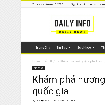
Thursday, August 6, 2026
Sign in / Join
Advertisem
Tin
tức
phổ
thông
Trang Chủ
Tin Tức
Sức Khỏe
Th
Home
Ẩm thực
Khám phá hương vị cà phê theo t
Ẩm thực
Khám phá hương 
quốc gia
By
dailyinfo
-
December 8, 2020