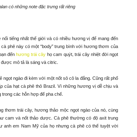
an có những note đặc trưng rất riêng
 nổi tiếng nhất thế giới và có nhiều hương vị để mang đến
 cà phê này có một “body” trung bình với hương thơm của
 bạn đến
hương trái cây
họ cam quýt, trái cây nhiệt đới ngọt
 được mô tả là sáng và citric.
ẻ ngọt ngào đi kèm với một nốt sô cô la đắng. Cũng rất phổ
ấp của hạt cà phê thô Brazil. Vì những hương vị dễ chịu và
 trong các hỗn hợp để pha chế.
g thơm trái cây, hương thảo mộc ngọt ngào của nó, cùng
hư cam và nốt thảo dược. Cà phê thường có độ axit trung
như anh em Nam Mỹ của họ nhưng cà phê có thể tuyệt vời