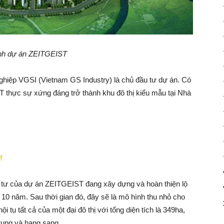
nh dự án ZEITGEIST
hiệp VGSI (Vietnam GS Industry) là chủ đầu tư dự án. Có
 thực sự xứng đáng trở thành khu đô thị kiểu mẫu tại Nhà
M
u tư của dự án ZEITGEIST đang xây dựng và hoàn thiện lộ
ng 10 năm. Sau thời gian đó, đây sẽ là mô hình thu nhỏ cho
hội tụ tất cả của một đại đô thị với tổng diện tích là 349ha,
rung và hạng sang.