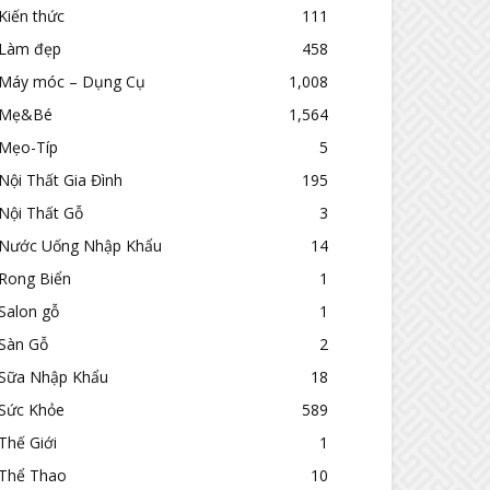
Kiến thức
111
Làm đẹp
458
Máy móc – Dụng Cụ
1,008
Mẹ&Bé
1,564
Mẹo-Típ
5
Nội Thất Gia Đình
195
Nội Thất Gỗ
3
Nước Uống Nhập Khẩu
14
Rong Biển
1
Salon gỗ
1
Sàn Gỗ
2
Sữa Nhập Khẩu
18
Sức Khỏe
589
Thế Giới
1
Thể Thao
10