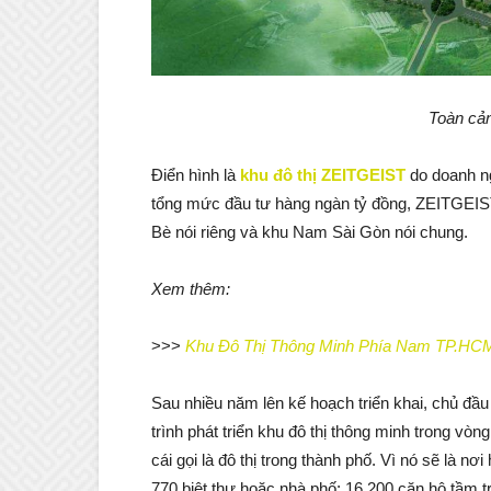
Toàn cả
Điển hình là
khu đô thị ZEITGEIST
do doanh ng
tổng mức đầu tư hàng ngàn tỷ đồng, ZEITGEIST
Bè nói riêng và khu Nam Sài Gòn nói chung.
Xem thêm:
>>>
Khu Đô Thị Thông Minh Phía Nam TP.HC
Sau nhiều năm lên kế hoạch triển khai, chủ đầ
trình phát triển khu đô thị thông minh trong vò
cái gọi là đô thị trong thành phố. Vì nó sẽ là nơi 
770 biệt thự hoặc nhà phố; 16,200 căn hộ tầm t