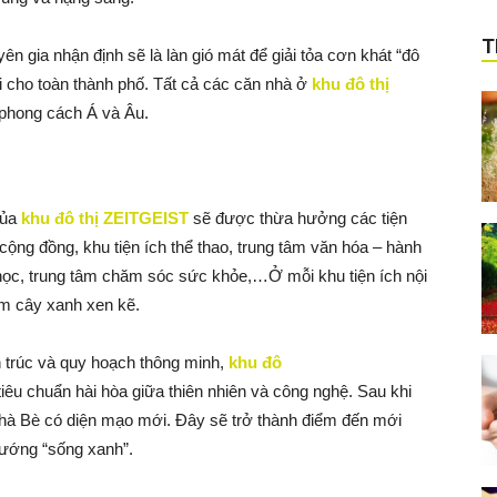
T
 gia nhận định sẽ là làn gió mát để giải tỏa cơn khát “đô
ới cho toàn thành phố. Tất cả các căn nhà ở
khu đô thị
 phong cách Á và Âu.
của
khu đô thị ZEITGEIST
sẽ được thừa hưởng các tiện
cộng đồng, khu tiện ích thể thao, trung tâm văn hóa – hành
học, trung tâm chăm sóc sức khỏe,…Ở mỗi khu tiện ích nội
ăm cây xanh xen kẽ.
n trúc và quy hoạch thông minh,
khu đô
iêu chuẩn hài hòa giữa thiên nhiên và công nghệ. Sau khi
Nhà Bè có diện mạo mới. Đây sẽ trở thành điểm đến mới
hướng “sống xanh”.