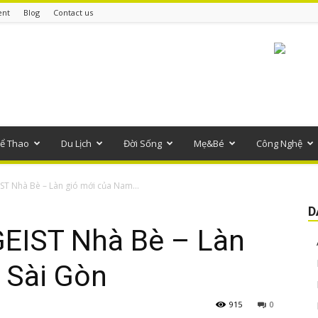
ent
Blog
Contact us
ể Thao
Du Lịch
Đời Sống
Mẹ&Bé
Công Nghệ
ST Nhà Bè – Làn gió mới của Nam...
D
GEIST Nhà Bè – Làn
 Sài Gòn
915
0