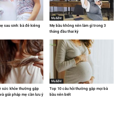
Mẹ&Bé
 sau sinh: bà đẻ kiêng
Mẹ bầu không nên làm gì trong 3
tháng đầu thai kỳ
Mẹ&Bé
ề sức khỏe thường gặp
Top 10 câu hỏi thường gặp mọi bà
 và giải pháp mẹ cần lưu ý
bầu nên biết