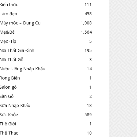
Kiến thức
111
Làm đẹp
458
Máy móc – Dụng Cụ
1,008
Mẹ&Bé
1,564
Mẹo-Típ
5
Nội Thất Gia Đình
195
Nội Thất Gỗ
3
Nước Uống Nhập Khẩu
14
Rong Biển
1
Salon gỗ
1
Sàn Gỗ
2
Sữa Nhập Khẩu
18
Sức Khỏe
589
Thế Giới
1
Thể Thao
10