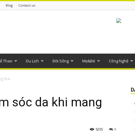
Blog
Contact us
ể Thao
Du Lịch
Đời Sống
Mẹ&Bé
Công Nghệ
g thai
D
m sóc da khi mang
5255
0