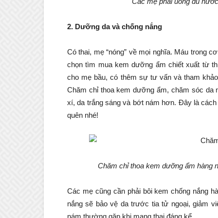
Các mẹ phải uống đủ nước
2. Dưỡng da và chống nắng
Có thai, mẹ “nóng” về mọi nghĩa. Máu trong cơ
chọn tìm mua kem dưỡng ẩm chiết xuất từ thi
cho mẹ bầu, có thêm sự tư vấn và tham khảo
Chăm chỉ thoa kem dưỡng ẩm, chăm sóc da mặ
xí, da trắng sáng và bớt nám hơn. Đây là các
quên nhé!
Chăm chỉ thoa kem dưỡng ẩm hàng ngà
Các mẹ cũng cần phải bôi kem chống nắng hàng
nắng sẽ bảo vệ da trước tia tử ngoại, giảm v
nám thường gặp khi mang thai đáng kể