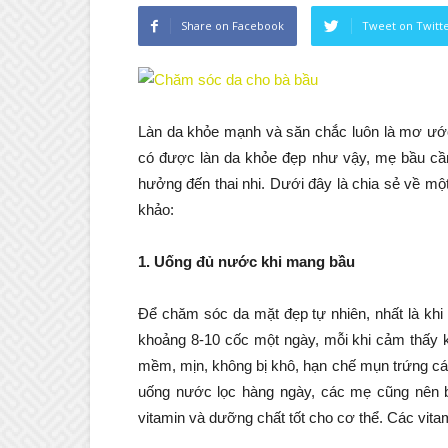
Share on Facebook
Tweet on Twitt
Làn da khỏe mạnh và săn chắc luôn là mơ ước
có được làn da khỏe đẹp như vậy, mẹ bầu cần
hưởng đến thai nhi. Dưới đây là chia sẻ về m
khảo:
1. Uống đủ nước khi mang bầu
Để chăm sóc da mặt đẹp tự nhiên, nhất là kh
khoảng 8-10 cốc một ngày, mỗi khi cảm thấy k
mềm, mịn, không bị khô, hạn chế mụn trứng cá,
uống nước lọc hàng ngày, các mẹ cũng nên b
vitamin và dưỡng chất tốt cho cơ thể. Các vita