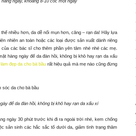
 hàng ngày, khoảng 8-10 cốc một ngày
 thể nhiều hơn, da dễ nổi mụn hơn, căng – rạn da! Hãy lựa
ên nhiên an toàn hoặc các loại được sản xuất dành riêng
 của các bác sĩ cho thêm phần yên tâm nhé nhé các mẹ.
t hàng ngày để da đàn hồi, không bị khô hay rạn da xấu
h
làm đẹp da cho bà bầu
rất hiệu quả mà mẹ nào cũng đừng
y để da đàn hồi, không bị khô hay rạn da xấu xí
 ngày 30 phút trước khi đi ra ngoài trời nhé, kem chống
iệc sản sinh các hắc sắc tố dưới da, giảm tình trạng thâm