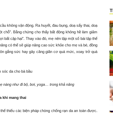
T
 cầu không vận động. Ra huyết, đau bụng, doạ sẩy thai, doạ
 chỗ”. Bằng chứng cho thấy bất động không hề làm giảm
lợi bất cập hại”. Thay vào đó, mẹ nên tập một số bài tập thể
 năng có thể sẽ giúp nâng cao sức khỏe cho mẹ và bé, đồng
ôn gắng sức hay gây căng giãn cơ quá mức, xoay trở quá
hẹ nàng như đi bộ, bơi, yoga… trong khả năng
a khi mang thai
thể thiếu các biện pháp chòng chống rạn da an toàn được.