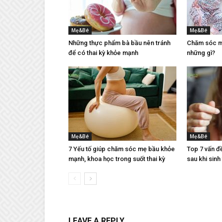
Mẹ&Bé
Mẹ&Bé
Những thực phẩm bà bầu nên tránh
Chăm sóc mẹ
để có thai kỳ khỏe mạnh
những gì?
Mẹ&Bé
Mẹ&Bé
7 Yếu tố giúp chăm sóc mẹ bầu khỏe
Top 7 vấn đ
mạnh, khoa học trong suốt thai kỳ
sau khi sinh
LEAVE A REPLY