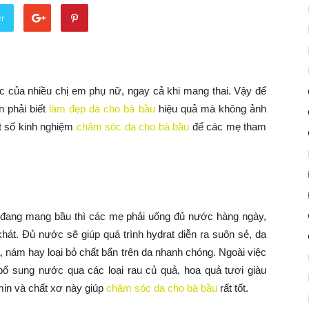
er
 của nhiều chị em phụ nữ, ngay cả khi mang thai. Vậy để
 phải biết
làm đẹp da cho bà bầu
hiệu quả mà không ảnh
ột số kinh nghiệm
chăm sóc da cho bà bầu
để các mẹ tham
i đang mang bầu thì các mẹ phải uống đủ nước hàng ngày,
hát. Đủ nước sẽ giúp quá trình hydrat diễn ra suôn sẻ, da
 nám hay loại bỏ chất bẩn trên da nhanh chóng. Ngoài việc
ổ sung nước qua các loại rau củ quả, hoa quả tươi giàu
min và chất xơ này giúp
chăm sóc da cho bà bầu
rất tốt.