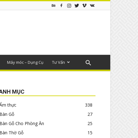
Máy móc – Dụng Cụ
Tư Vấn
ANH MỤC
Ẩm thực
338
Bàn Gỗ
27
Bàn Gỗ Cho Phòng Ăn
25
Bàn Thờ Gỗ
15