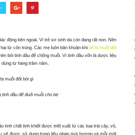
er
ác động bên ngoài. Vì trẻ sơ sinh da còn đang rất non. Nên
 hại từ côn trùng. Các mẹ luôn băn khoăn khi
bé bị muỗi đốt
 nên bôi tinh dầu để chống muỗi. Vì tinh dầu vốn là dược liệu
ợc dùng từ hàng trăm năm.
 tinh dầu để đuổi muỗi cho bé
ính chất tinh khiết được triết xuất từ các loại trái cây, vỏ,
dầu sẽ được sử dụng trong liệu pháp mùi hương và mỗi một