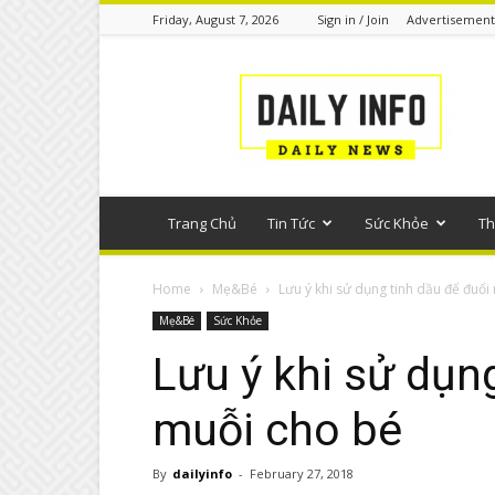
Friday, August 7, 2026
Sign in / Join
Advertisement
Tin
tức
phổ
thông
Trang Chủ
Tin Tức
Sức Khỏe
Th
Home
Mẹ&Bé
Lưu ý khi sử dụng tinh dầu để đuổi
Mẹ&Bé
Sức Khỏe
Lưu ý khi sử dụn
muỗi cho bé
By
dailyinfo
-
February 27, 2018