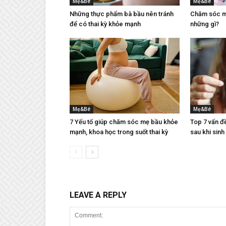
Mẹ&Bé
Mẹ&Bé
Những thực phẩm bà bầu nên tránh
Chăm sóc mẹ
để có thai kỳ khỏe mạnh
những gì?
Mẹ&Bé
Mẹ&Bé
7 Yếu tố giúp chăm sóc mẹ bầu khỏe
Top 7 vấn đ
mạnh, khoa học trong suốt thai kỳ
sau khi sinh
LEAVE A REPLY