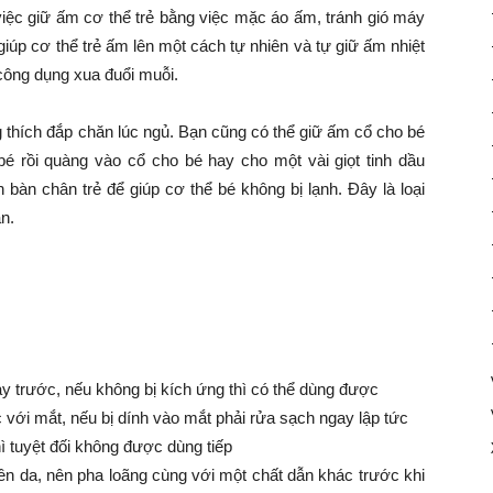
 việc giữ ấm cơ thể trẻ bằng việc mặc áo ấm, tránh gió máy
 giúp cơ thể trẻ ấm lên một cách tự nhiên và tự giữ ấm nhiệt
 công dụng xua đuổi muỗi.
 thích đắp chăn lúc ngủ. Bạn cũng có thể giữ ấm cổ cho bé
é rồi quàng vào cổ cho bé hay cho một vài giọt tinh dầu
 bàn chân trẻ để giúp cơ thể bé không bị lạnh. Đây là loại
n.
ay trước, nếu không bị kích ứng thì có thể dùng được
c với mắt, nếu bị dính vào mắt phải rửa sạch ngay lập tức
ì tuyệt đối không được dùng tiếp
rên da, nên pha loãng cùng với một chất dẫn khác trước khi