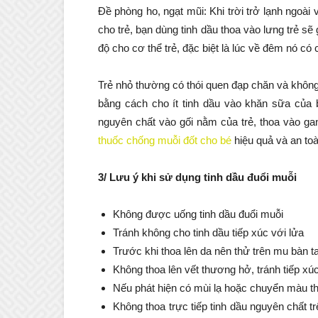
Đề phòng ho, ngạt mũi: Khi trời trở lạnh ngoài
cho trẻ, bạn dùng tinh dầu thoa vào lưng trẻ sẽ
độ cho cơ thể trẻ, đặc biệt là lúc về đêm nó có
Trẻ nhỏ thường có thói quen đạp chăn và không
bằng cách cho ít tinh dầu vào khăn sữa của b
nguyên chất vào gối nằm của trẻ, thoa vào gan
thuốc chống muỗi đốt cho bé
hiệu quả và an toà
3/ Lưu ý khi sử dụng tinh dầu đuổi muỗi
Không được uống tinh dầu đuổi muỗi
Tránh không cho tinh dầu tiếp xúc với lửa
Trước khi thoa lên da nên thử trên mu bàn t
Không thoa lên vết thương hở, tránh tiếp xú
Nếu phát hiện có mùi lạ hoặc chuyển màu th
Không thoa trực tiếp tinh dầu nguyên chất t