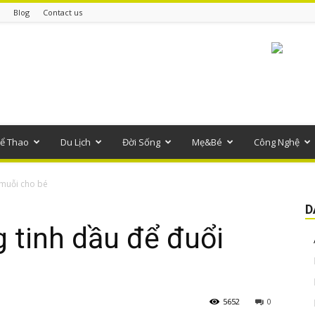
Blog
Contact us
ể Thao
Du Lịch
Đời Sống
Mẹ&Bé
Công Nghệ
 muỗi cho bé
D
g tinh dầu để đuổi
5652
0