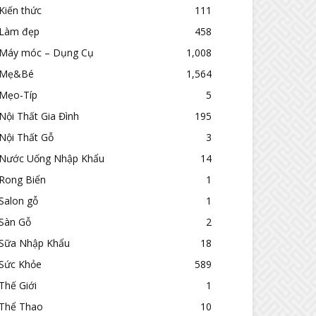
Kiến thức
111
Làm đẹp
458
Máy móc – Dụng Cụ
1,008
Mẹ&Bé
1,564
Mẹo-Típ
5
Nội Thất Gia Đình
195
Nội Thất Gỗ
3
Nước Uống Nhập Khẩu
14
Rong Biển
1
Salon gỗ
1
Sàn Gỗ
2
Sữa Nhập Khẩu
18
Sức Khỏe
589
Thế Giới
1
Thể Thao
10