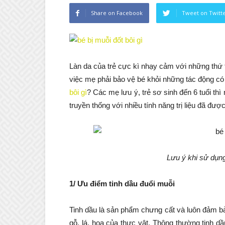
Share on Facebook
Tweet on Twitt
Làn da của trẻ cực kì nhạy cảm với những thứ t
việc mẹ phải bảo vệ bé khỏi những tác động có
bôi gì
? Các mẹ lưu ý, trẻ sơ sinh đến 6 tuổi thì
truyền thống với nhiều tính năng trị liệu đã đư
Lưu ý khi sử dụng
1/ Ưu điểm tinh dầu đuổi muỗi
Tinh dầu là sản phẩm chưng cất và luôn đảm bảo t
gỗ, lá, hoa của thực vật. Thông thường tinh 