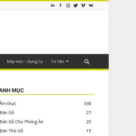
Máy móc – Dụng Cụ
Tư Vấn
ANH MỤC
Ẩm thực
338
Bàn Gỗ
27
Bàn Gỗ Cho Phòng Ăn
25
Bàn Thờ Gỗ
15